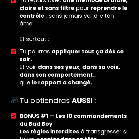
Tu repars avec
une méthode brutale,
claire et sans filtre
pour
reprendre le
contrôle
… sans jamais vendre ton
âme.
Et surtout :
Tu pourras
appliquer tout ça dès ce
soir.
Et voir
dans ses yeux
,
dans sa voix
,
dans son comportement
…
que
le rapport a changé.
🎁
Tu obtiendras
AUSSI
:
BONUS #1 — Les 10 commandements
du Bad Boy
Les règles interdites
à transgresser si