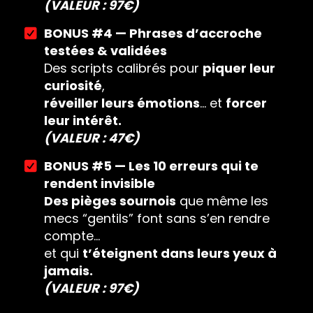
(VALEUR : 97€)
BONUS #4 — Phrases d’accroche
testées & validées
Des scripts calibrés pour
piquer leur
curiosité
,
réveiller leurs émotions
… et
forcer
leur intérêt.
(VALEUR : 47€)
BONUS #5 — Les 10 erreurs qui te
rendent invisible
Des pièges sournois
que même les
mecs “gentils” font sans s’en rendre
compte…
et qui
t’éteignent dans leurs yeux à
jamais.
(VALEUR : 97€)