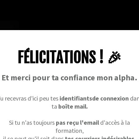
FÉLICITATIONS ! 🎉
Et merci pour ta confiance mon alpha.
u recevras d'ici peu tes
identifiantsde connexion
dan
ta
boîte mail.
Si tu n'as toujours
pas reçu l'email
d'accès à la
formation,
il se peut qu'il soit dans
tes courriers indésirables.