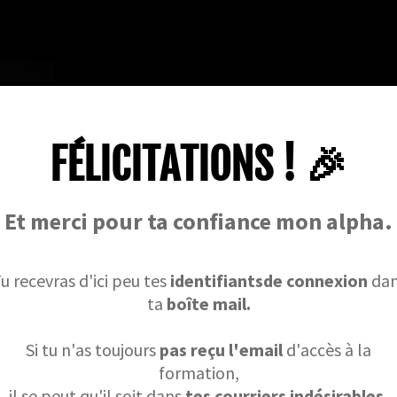
FÉLICITATIONS ! 🎉
Et merci pour ta confiance mon alpha.
u recevras d'ici peu tes
identifiantsde connexion
dan
ta
boîte mail.
Si tu n'as toujours
pas reçu l'email
d'accès à la
formation,
il se peut qu'il soit dans
tes courriers indésirables.