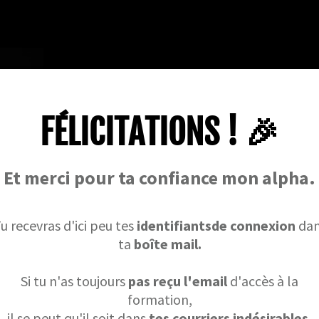
FÉLICITATIONS ! 🎉
Et merci pour ta confiance mon alpha.
u recevras d'ici peu tes
identifiantsde connexion
dan
ta
boîte mail.
Si tu n'as toujours
pas reçu l'email
d'accès à la
formation,
il se peut qu'il soit dans
tes courriers indésirables.