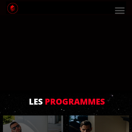
L
E
S
F
O
R
M
A
TI
LES
PROGRAMMES
O
N
S