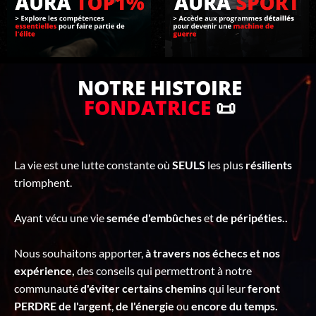
C
T
E
R
NOTRE HISTOIRE
FONDATRICE
📜
La vie est une lutte constante où
SEULS
les plus
résilients
triomphent.
Ayant vécu une vie
semée d'embûches
et
de péripéties..
Nous souhaitons apporter,
à travers nos échecs et nos
expérience,
des conseils qui permettront à notre
communauté
d'éviter certains chemins
qui leur
feront
PERDRE de l'argent
,
de l'énergie
ou
encore du temps.