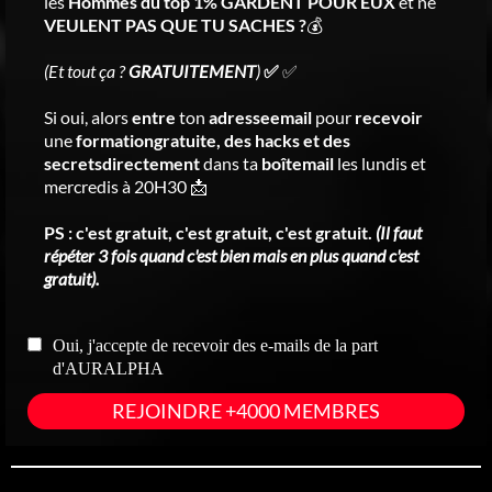
les
Hommes du top 1% GARDENT POUR EUX
et ne
VEULENT PAS QUE TU SACHES ?
💰
(Et tout ça ?
GRATUITEMENT
)
✅
✅
Si oui, alors
entre
ton
adresseemail
pour
recevoir
une
formationgratuite, des hacks et des
secretsdirectement
dans ta
boîtemail
les lundis et
mercredis à 20H30 📩
PS : c'est gratuit, c'est gratuit, c'est gratuit.
(Il faut
répéter 3 fois quand c'est bien mais en plus quand c'est
gratuit).
Oui, j'accepte de recevoir des e-mails de la part
d'AURALPHA
REJOINDRE +4000 MEMBRES