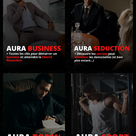
C
O
N
T
A
C
T
S
E
C
O
N
N
E