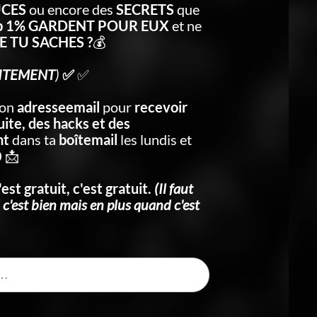
UCES
ou encore des
SECRETS
que
p 1% GARDENT POUR EUX
et ne
 TU SACHES ?
💰
ITEMENT
)
✅
✅
on
adresseemail
pour
recevoir
ite, des hacks et des
nt
dans ta
boîtemail
les lundis et
 📩
'est gratuit, c'est gratuit.
(Il faut
 c'est bien mais en plus quand c'est