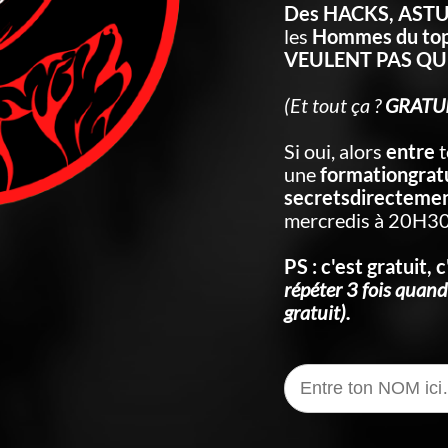
Des HACKS, AST
les
Hommes du to
VEULENT PAS QUE
(Et tout ça ?
GRATU
Si oui, alors
entre
t
une
formationgratu
secretsdirecteme
mercredis à 20H30
PS : c'est gratuit, c
répéter 3 fois quand
gratuit).