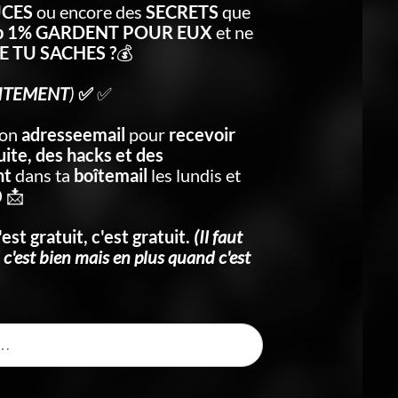
UCES
ou encore des
SECRETS
que
p 1% GARDENT POUR EUX
et ne
 TU SACHES ?
💰
ITEMENT
)
✅
✅
on
adresseemail
pour
recevoir
ite, des hacks et des
nt
dans ta
boîtemail
les lundis et
 📩
'est gratuit, c'est gratuit.
(Il faut
 c'est bien mais en plus quand c'est