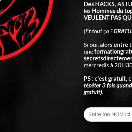
Des HACKS, AST
les
Hommes du to
VEULENT PAS QUE
(Et tout ça ?
GRATU
Si oui, alors
entre
t
une
formationgratu
secretsdirecteme
mercredis à 20H30
PS : c'est gratuit, c
répéter 3 fois quand
gratuit).