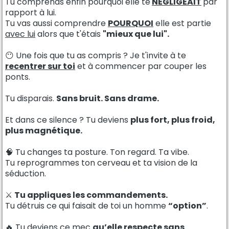
Tu comprends enfin pourquoi elle te
NÉGLIGEAIT
par
rapport à lui.
Tu vas aussi comprendre
POURQUOI
elle est partie
avec lui
alors que t'étais
"mieux que lui".
😶 Une fois que tu as compris ? Je t'invite à te
recentrer sur toi
et à commencer par couper les
ponts.
Tu disparais.
Sans bruit. Sans drame.
Et dans ce silence ? Tu deviens
plus fort, plus froid,
plus magnétique.
🧠 Tu changes ta posture. Ton regard. Ta vibe.
Tu reprogrammes ton cerveau et ta vision de la
séduction.
⚔️
Tu appliques les commandements.
Tu détruis ce qui faisait de toi un homme
“option”
.
🔥 Tu deviens ce mec
qu’elle respecte sans