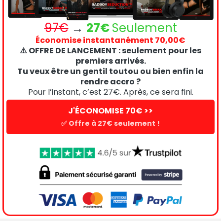
97€
→
27€
Seulement
Économise instantanément 70,00€
⚠️ OFFRE DE LANCEMENT : seulement pour les
premiers arrivés.
Tu veux être un gentil toutou ou bien enfin la
rendre accro ?
Pour l’instant, c’est 27€. Après, ce sera fini.
J'ÉCONOMISE 70€ >>
✅ Offre à 27€ seulement !