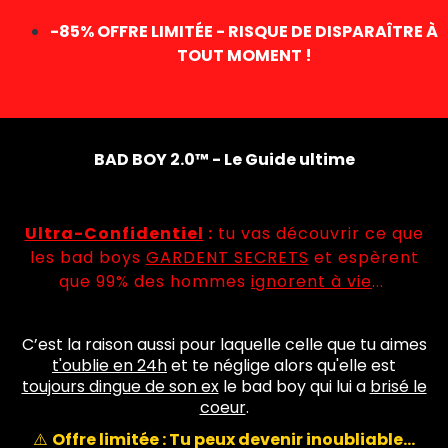
-85% OFFRE LIMITÉE - RISQUE DE DISPARAÎTRE À
TOUT MOMENT !
BAD BOY 2.0™ -
Le Guide ultime
Ultra-Confidentiel
:
tu vas découvrir ce que
les bad boys
GARDENT SECRETS
et espèrent
que 99% des hommes
ignorent à vie
...
C’est la raison aussi pour laquelle celle que tu aimes
t'oublie en 24h
et te néglige alors qu'elle est
toujours dingue de son ex
le bad boy qui lui a
brisé le
coeur
.
⚠️
Offre limitée : Tu peux devenir inoubliable…