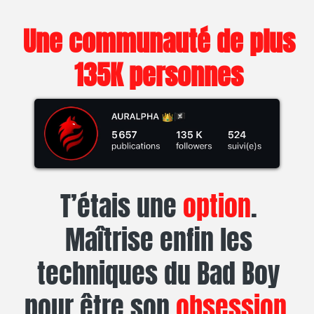
Une communauté de plus
135K personnes
T’étais une
option
.
Maîtrise enfin les
techniques du Bad Boy
pour être son
obsession
.