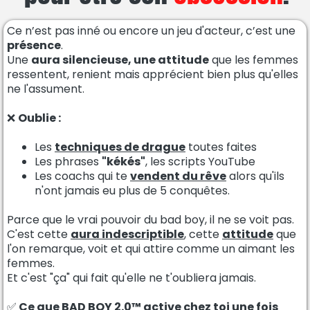
Ce n’est pas inné ou encore un jeu d'acteur, c’est une
présence
.
Une
aura silencieuse, une attitude
que les femmes
ressentent, renient mais apprécient bien plus qu'elles
ne l'assument.
❌
Oublie :
Les
techniques de drague
toutes faites
Les phrases
"kékés"
, les scripts YouTube
Les coachs qui te
vendent du rêve
alors qu'ils
n'ont jamais eu plus de 5 conquêtes.
Parce que le vrai pouvoir du bad boy, il ne se voit pas.
C'est cette
aura indescriptible
, cette
attitude
que
l'on remarque, voit et qui attire comme un aimant les
femmes.
Et c'est "ça" qui fait qu'elle ne t'oubliera jamais.
✅
Ce que BAD BOY 2.0™ active chez toi une fois