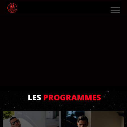
L
E
S
F
O
R
M
A
TI
LES
PROGRAMMES
O
N
S