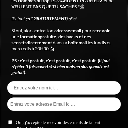
les
Hommes du top 1% GARDENT POUR EUX
et ne
VEULENT PAS QUE TU SACHES ?
💰
(Et tout ça ?
GRATUITEMENT
)
✅
✅
Si oui, alors
entre
ton
adresseemail
pour
recevoir
une
formationgratuite, des hacks et des
secretsdirectement
dans ta
boîtemail
les lundis et
mercredis à 20H30 📩
PS : c'est gratuit, c'est gratuit, c'est gratuit.
(Il faut
répéter 3 fois quand c'est bien mais en plus quand c'est
gratuit).
Oui, j'accepte de recevoir des e-mails de la part