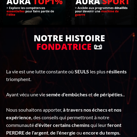
C
T
E
R
NOTRE HISTOIRE
FONDATRICE
📜
La vie est une lutte constante où
SEULS
les plus
résilients
triomphent.
Ayant vécu une vie
semée d'embûches
et
de péripéties..
Nous souhaitons apporter,
à travers nos échecs et nos
expérience,
des conseils qui permettront à notre
communauté
d'éviter certains chemins
qui leur
feront
PERDRE de l'argent
,
de l'énergie
ou
encore du temps.