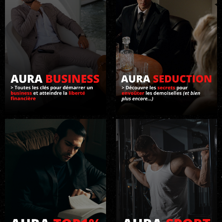
C
O
N
T
A
C
T
S
E
C
O
N
N
E