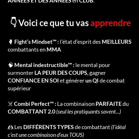
ANNÉES ET DES ANNÉES
en
CLUB
.
👇 Voici ce que tu vas
apprendre
🥊
Fight’s Mindset™ :
l’état d’esprit des
MEILLEURS
combattants en
MMA
🧠
Mental indestructible™ :
le mental pour
surmonter
LA PEUR DES COUPS,
gagner
CONFIANCE EN SOI
et générer
un QI
de combat
supérieur
☠️
Combi Perfect™ :
La combinaison
PARFAITE
du
COMBATTANT 2.0
(seul les pratiquants savent...)
🤼 Les
DIFFÉRENTS TYPES
de combattant
(l’idéal
c’est une combinaison d’eux TOUS)