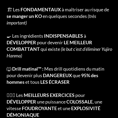
🏗
Les
FONDAMENTAUX
à maîtriser au risque de
se manger un KO
en quelques secondes
(très
important)
🍳 Les ingrédients
INDISPENSABLES
à
DÉVELOPPER
pour devenir
LE MEILLEUR
COMBATTANT
qui existe
(le but c'est d'éliminer Yujiro
Hanma)
🐺
Drill matinal™ :
Mes drill quotidiens du matin
pour devenir plus
DANGEREUX
que
95% des
hommes
et tous
LES ÉCRASER
🏋🏻‍♂️ Les
MEILLEURS EXERCICES
pour
DÉVELOPPER
une puissance
COLOSSALE
, une
vitesse
FOUDROYANTE
et une
EXPLOSIVITÉ
DÉMONIAQUE