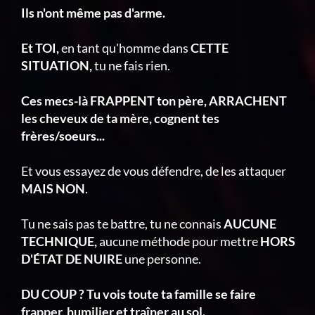
Ils n'ont même pas d'arme.
Et TOI,
en tant qu'homme dans
CETTE
SITUATION,
tu ne fais rien.
Ces mecs-là FRAPPENT ton père, ARRACHENT
les cheveux de ta mère, cognent tes
frères/soeurs...
Et vous essayez de vous défendre, de les attaquer
MAIS NON
.
Tu ne sais pas te battre, tu ne connais
AUCUNE
TECHNIQUE,
aucune méthode pour mettre
HORS
D'ÉTAT DE NUIRE
une personne.
DU COUP ? Tu vois toute ta famille se faire
frapper, humilier et traîner au sol.