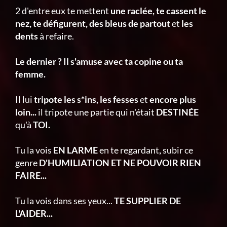
2 d'entre eux te mettent
une raclée, te cassent le
nez, te défigurent, des bleus de partout
et
les
dents
à refaire.
Le dernier ? Il s'amuse avec ta copine ou ta
femme.
Il lui
tripote les s*ins, les fesses
et
encore plus
loin...
il tripote une partie qui n'était
DESTINÉE
qu'à
TOI.
Tu la vois
EN LARME
en te regardant
,
subir ce
genre
D'HUMILIATION ET NE POUVOIR RIEN
FAIRE...
Tu la vois dans ses yeux...
TE SUPPLIER DE
L'AIDER...