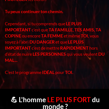
Tu peux continuer ton chemin.
Cependant, si tu comprends que
LE PLUS
IMPORTANT
c'est que
TA FAMILLE, TES AMIS, TA
COPINE
ou encore
TA FEMME
et même
TOI,
vous
soyez à l'abri
DU DANGER
et que
LE PLUS
IMPORTANT
c'est de mettre
RAPIDEMENT
hors
d'état de nuire
LES PERSONNES
qui vous veulent
DU
MAL...
C'est le programme
IDÉAL
pour
TOI.
💪 L'homme
LE PLUS FORT
du
monde ?