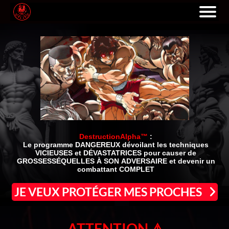
DestructionAlpha™
:
Le programme
DANGEREUX
dévoilant les techniques
VICIEUSES
et
DÉVASTATRICES
pour causer de
GROSSESSÉQUELLES
À SON
ADVERSAIRE
et devenir un
combattant
COMPLET
JE VEUX PROTÉGER MES PROCHES
ATTENTION ⚠️