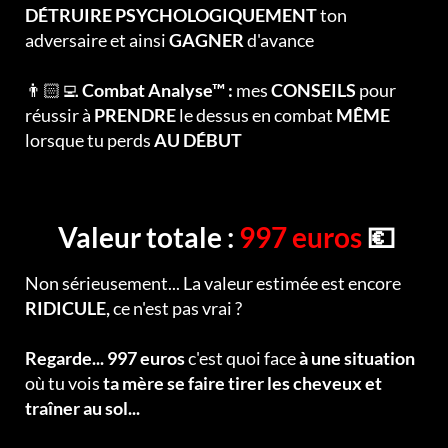
DÉTRUIRE PSYCHOLOGIQUEMENT
ton
adversaire et ainsi
GAGNER
d'avance
👨🏻‍💻
Combat Analyse™ :
mes
CONSEILS
pour
réussir à
PRENDRE
le dessus en combat
MÊME
lorsque tu perds
AU DÉBUT
Valeur totale :
997 euros
💶
Non sérieusement... La valeur estimée est encore
RIDICULE,
ce n'est pas vrai ?
Regarde... 997 euros
c'est quoi face
à une situation
où tu vois
ta mère se faire tirer les cheveux et
traîner au sol...