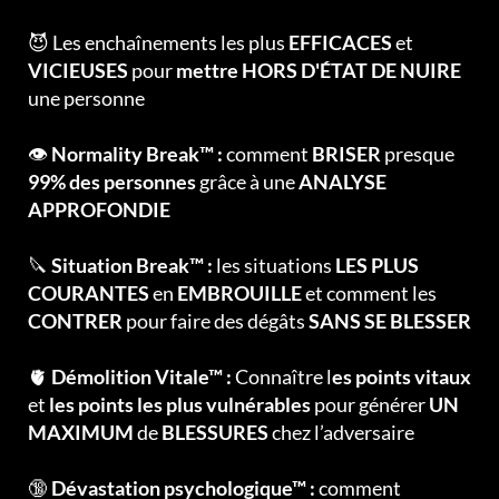
😈 Les enchaînements les plus
EFFICACES
et
VICIEUSES
pour
mettre HORS D'ÉTAT DE NUIRE
une personne
👁
Normality Break™ :
comment
BRISER
presque
99% des personnes
grâce à une
ANALYSE
APPROFONDIE
🔪
Situation Break™ :
les situations
LES PLUS
COURANTES
en
EMBROUILLE
et comment les
CONTRER
pour faire des dégâts
SANS SE BLESSER
🫀
Démolition Vitale™ :
Connaître l
es points vitaux
et
les points les plus vulnérables
pour générer
UN
MAXIMUM
de
BLESSURES
chez l’adversaire
🔞
Dévastation psychologique™ :
comment