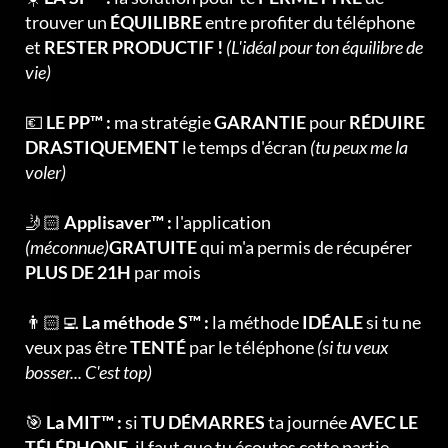
trouver un
ÉQUILIBRE
entre profiter du téléphone
et
RESTER PRODUCTIF !
(L'idéal pour ton équilibre de
vie)
💶
LE PP™ :
ma stratégie
GARANTIE
pour
RÉDUIRE
DRASTIQUEMENT
le temps d'écran
(tu peux me la
voler)
🤳🏻
Applisaver™ :
l'application
(méconnue)
GRATUITE
qui m'a permis de récupérer
PLUS DE 21H
par mois
👨🏻‍💻
La méthode S™ :
la méthode
IDÉALE
si tu ne
veux pas être
TENTÉ
par le téléphone
(si tu veux
bosser... C'est top)
🎯
La MIT™ :
si
TU DÉMARRES
ta journée
AVEC LE
TÉLÉPHONE,
il faut que tu écoutes cette partie