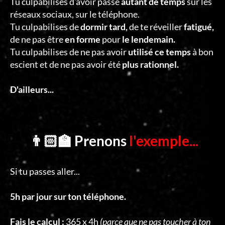
Tu culpabilises d'avoir passé
autant de temps
sur les
réseaux sociaux, sur le téléphone.
Tu culpabilises de
dormir tard,
de te réveiller
fatigué,
de ne pas être
en forme
pour
le lendemain.
Tu culpabilises de ne pas avoir
utilisé ce temps
à bon
escient et de ne pas avoir été
plus rationnel.
D'ailleurs...
👨🏻‍🏫 Prenons
l'exemple...
Si tu passes aller...
5h par jour sur ton téléphone.
Fais le calcul :
365 x 4h
(parce que ne pas toucher à ton