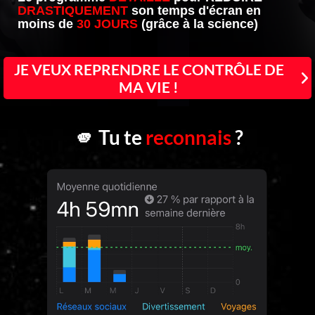
DRASTIQUEMENT
son temps d'écran en
moins de
30 JOURS
(grâce à la
science
)
JE VEUX REPRENDRE LE CONTRÔLE DE
MA VIE !
🫵 Tu te
reconnais
?