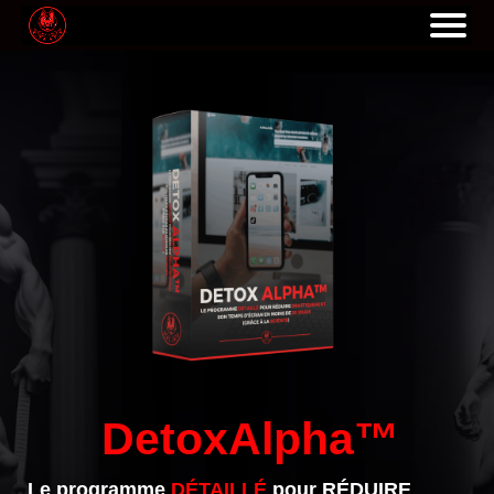
DetoxAlpha™
Le programme
DÉTAILLÉ
pour
RÉDUIRE