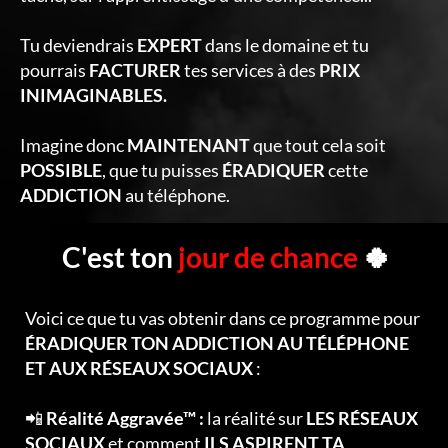
Tu deviendrais
EXPERT
dans le domaine et tu
pourrais
FACTURER
tes services à des
PRIX
INIMAGINABLES.
Imagine donc
MAINTENANT
que tout cela soit
POSSIBLE
, que tu puisses
ÉRADIQUER
cette
ADDICTION
au téléphone.
C'est ton
jour de chance
🍀
Voici ce que tu vas obtenir dans ce programme pour
ÉRADIQUER TON ADDICTION AU TÉLÉPHONE
ET AUX RÉSEAUX SOCIAUX
:
📲
Réalité Aggravée™ :
la réalité sur
LES RÉSEAUX
SOCIAUX
et comment
ILS ASPIRENT TA