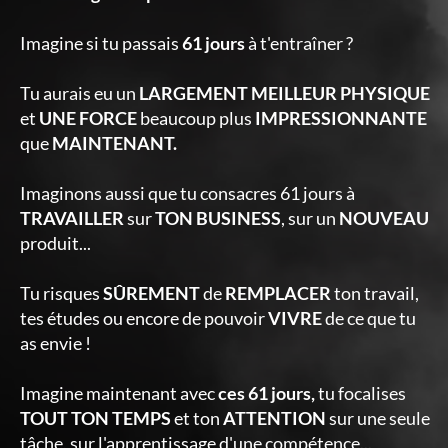
Imagine si tu passais
61 jours
à t'entraîner ?
Tu aurais eu un
LARGEMENT MEILLEUR PHYSIQUE
et
UNE FORCE
beaucoup plus
IMPRESSIONNANTE
que
MAINTENANT.
Imaginons aussi que tu consacres 61 jours à
TRAVAILLER
sur
TON BUSINESS
, sur un
NOUVEAU
produit...
Tu risques
SÛREMENT
de
REMPLACER
ton travail,
tes études ou encore de pouvoir
VIVRE
de ce que tu
as envie !
Imagine maintenant avec
ces 61 jours,
tu focalises
TOUT TON TEMPS
et ton
ATTENTION
sur une seule
tâche, sur l'apprentissage d'une compétence...