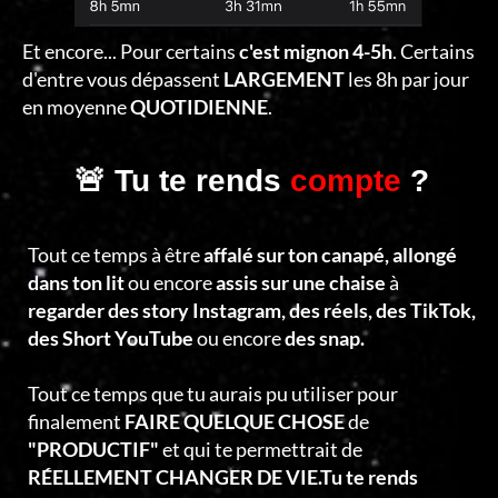
Et encore... Pour certains
c'est mignon 4-5h
. Certains
d'entre vous dépassent
LARGEMENT
les 8h par jour
en moyenne
QUOTIDIENNE
.
🚨 Tu te rends
compte
?
Tout ce temps à être
affalé sur ton canapé, allongé
dans ton lit
ou encore
assis sur une chaise
à
regarder des story Instagram, des réels, des TikTok,
des Short YouTube
ou encore
des snap.
Tout ce temps que tu aurais pu utiliser pour
finalement
FAIRE QUELQUE CHOSE
de
"PRODUCTIF"
et qui te permettrait de
RÉELLEMENT CHANGER DE VIE.Tu te rends