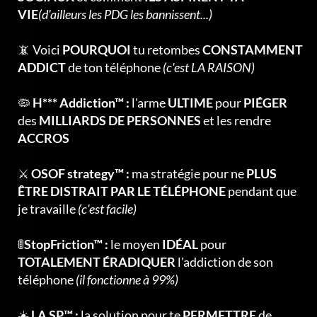
VIE
(d'ailleurs les PDG les bannissent...)
📵 Voici
POURQUOI
tu retombes
CONSTAMMENT
ADDICT
de ton téléphone
(c'est LA RAISON)
🦠
H*** Addiction™ :
l'arme
ULTIME
pour
PIÉGER
des
MILLIARDS DE PERSONNES
et les rendre
ACCROS
⚔️
OSOF strategy™ :
ma stratégie pour ne
PLUS
ÊTRE DISTRAIT PAR LE TÉLÉPHONE
pendant que
je travaille
(c'est facile)
🚦
StopFriction™ :
le moyen
IDÉAL
pour
TOTALEMENT ÉRADIQUER
l'addiction de son
téléphone
(il fonctionne à 99%)
☀️
LA SP™ :
la solution pour te
PERMETTRE
de