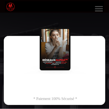
L
E
S
F
O
R
M
A
TI
O
N
* Paiement 100% Sécurisé *
S