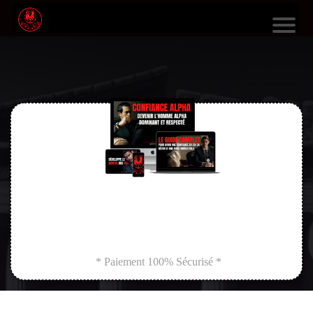
L
E
S
F
O
R
M
A
TI
O
* Paiement 100% Sécurisé *
N
S