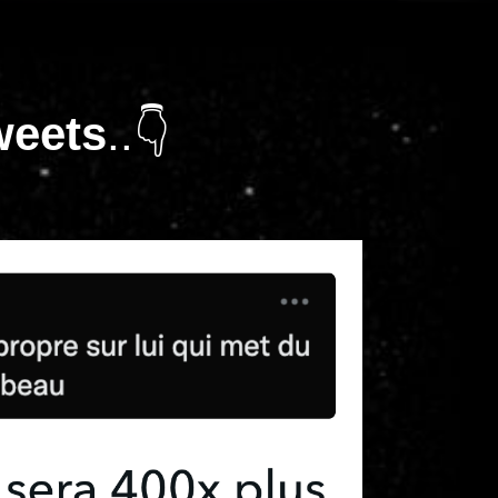
weets
..👇