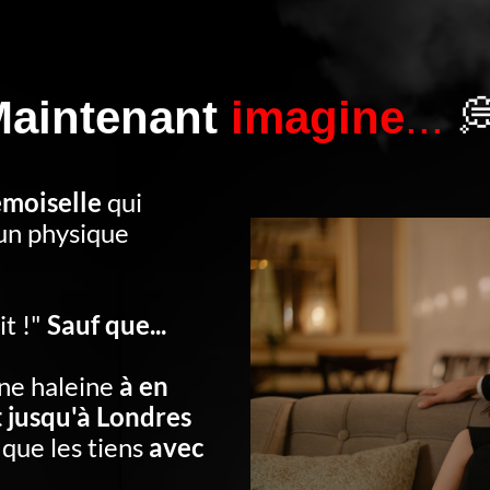
Maintenant
imagine
...

emoiselle
qui
un physique
it !"
Sauf que...
une haleine
à en
t jusqu'à Londres
 que les tiens
avec