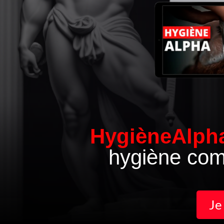
HygièneAlp
hygiène comp
Je