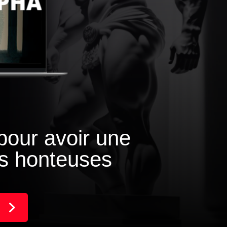
pour avoir une
es honteuses
!