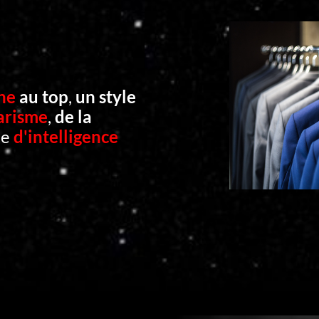
ne
au top
,
un style
arisme
,
de la
he
d'intelligence