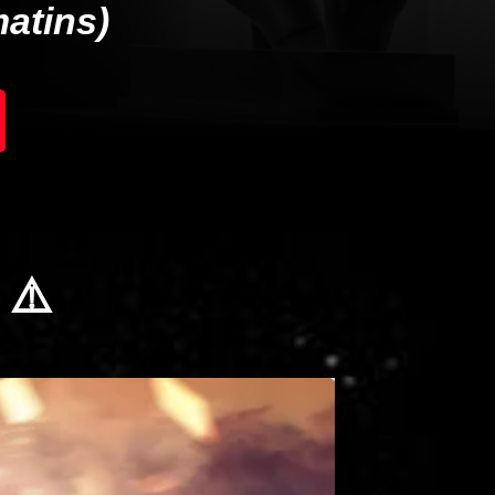
matins)
⚠️