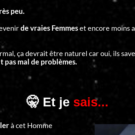
rès peu.
devenir
de vraies Femmes
et encore moins a
rmal, ça devrait être naturel car oui, ils sav
ait pas mal de problèmes.
🤫 Et je
sais...
ler
à cet Homme