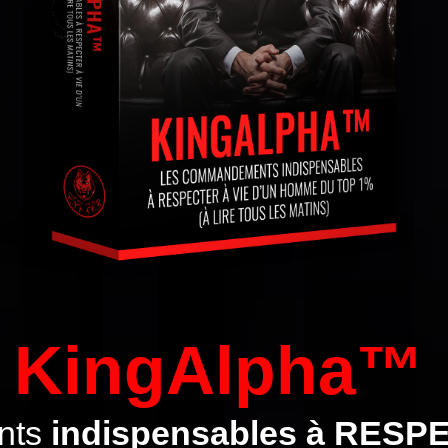
KingAlpha™
nts
indispensables à RESPE