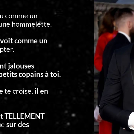
 vu comme un
 une hommelette.
 voit comme un
pter.
nt jalouses
petits copains à toi.
e
te croise,
il en
ent TELLEMENT
ue
sur des