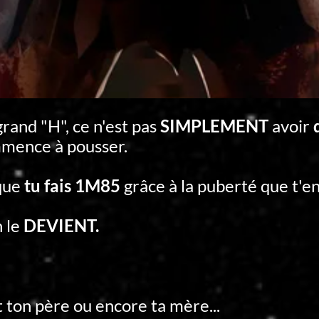
and "H", ce n'est pas
SIMPLEMENT
avoir
mence à pousser.
 que
tu fais 1M85
grâce à la puberté que t'en
n le
DEVIENT.
it ton père ou encore ta mère...