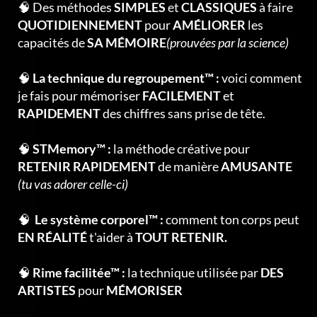
🧠 Des méthodes
SIMPLES
et
CLASSIQUES
à faire
QUOTIDIENNEMENT
pour
AMÉLIORER
les
capacités de
SA MÉMOIRE
(prouvées par la science)
🧠
La technique du regroupement™ :
voici comment
je fais pour mémoriser
FACILEMENT
et
RAPIDEMENT
des chiffres sans prise de tête.
🧠
STMemory™ :
la méthode créative pour
RETENIR RAPIDEMENT
de manière
AMUSANTE
(tu vas adorer celle-ci)
🧠
Le système corporel™ :
comment ton corps peut
EN RÉALITÉ
t'aider à
TOUT RETENIR.
🧠
Rime facilitée™ :
la technique utilisée par
DES
ARTISTES
pour
MÉMORISER