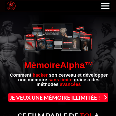
MémoireAlpha™
Comment
hacker
son cerveau et développer
une mémoire
sans limite
grâce à des
méthodes
avancées
JE VEUX UNE MÉMOIRE ILLIMITÉE !