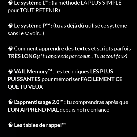
🧠
Le système L™ :
(la méthode LA PLUS SIMPLE
pour TOUT RETENIR)
🧠
Le système P™ :
(tu as déjà dû utilisé ce système
sans le savoir...)
🧠 Comment
apprendre des textes
et scripts parfois
TRÈS LONG
(si tu apprends par coeur... Tu as tout faux)
🧠
VAIL Memory™
: les techniques
LES PLUS
PUISSANTES
pour mémoriser
FACILEMENT CE
QUE TU VEUX
🧠
L'apprentissage 2.0™ :
tu comprendras après que
L'ON APPREND MAL
depuis notre enfance
🧠
Les tables de rappel™