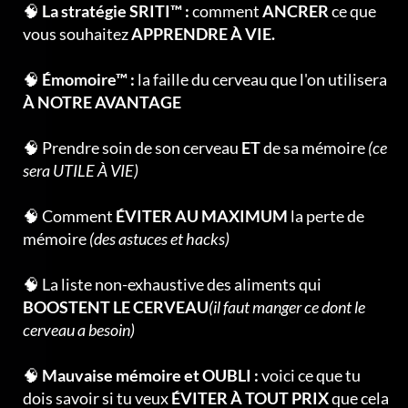
🧠
La stratégie SRITI™ :
comment
ANCRER
ce que
vous souhaitez
APPRENDRE À VIE.
🧠
Émomoire™ :
la faille du cerveau que l'on utilisera
À NOTRE AVANTAGE
🧠 Prendre soin de son cerveau
ET
de sa mémoire
(ce
sera UTILE À VIE)
🧠 Comment
ÉVITER AU MAXIMUM
la perte de
mémoire
(des astuces et hacks)
🧠 La liste non-exhaustive des aliments qui
BOOSTENT LE CERVEAU
(il faut manger ce dont le
cerveau a besoin)
🧠
Mauvaise mémoire et OUBLI :
voici ce que tu
dois savoir si tu veux
ÉVITER À TOUT PRIX
que cela