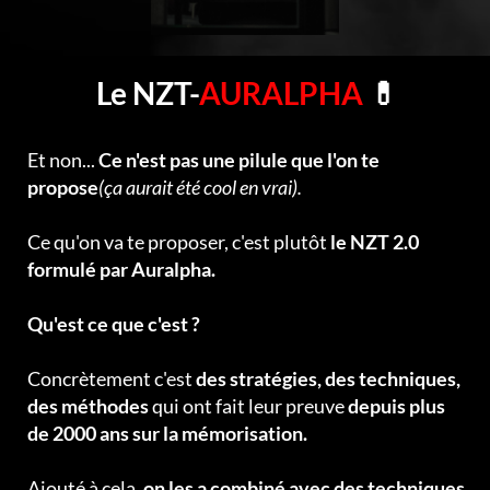
Le NZT-
AURALPHA
💊
Et non...
Ce n'est pas une pilule que l'on te
propose
(ça aurait été cool en vrai).
Ce qu'on va te proposer, c'est plutôt
le NZT 2.0
formulé par Auralpha.
Qu'est ce que c'est ?
Concrètement c'est
des stratégies, des techniques,
des méthodes
qui ont fait leur preuve
depuis plus
de 2000 ans sur la mémorisation.
Ajouté à cela,
on les a combiné avec des techniques