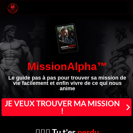
MissionAlpha™
Le guide pas à pas pour trouver sa
mission de
vie
facilement et enfin vivre de ce qui nous
anime
JE VEUX TROUVER MA MISSION
!
🤷🏻‍♂️ Tu t'es
perdu