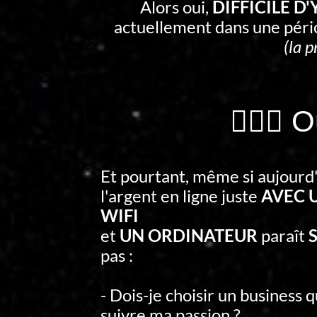
Alors oui,
DIFFICILE D
actuellement dans une pér
(la p
🤷🏻‍♂️
Et pourtant, même si aujourd
l'argent en ligne juste
AVEC 
WIFI
et
UN ORDINATEUR
paraît
S
pas :
- Dois-je choisir un business 
suivre ma passion ?