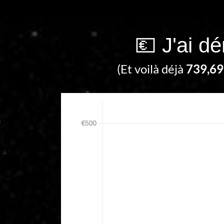
💶 J'ai d
(Et voilà déjà
739,69