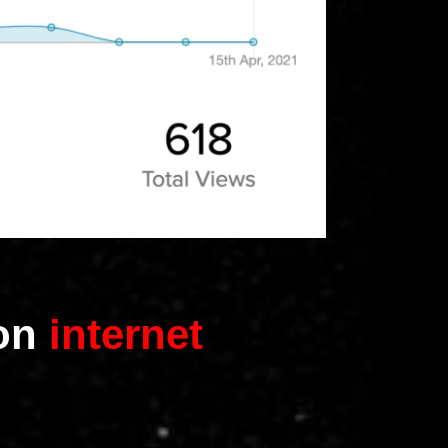
on
internet