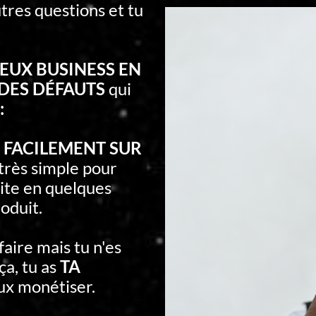
tres questions et tu
UX BUSINESS EN
DES DÉFAUTS
qui
:
e
FACILEMENT SUR
t très simple pour
ite en quelques
oduit.
 faire mais tu n'es
ça, tu as
TA
ux monétiser.