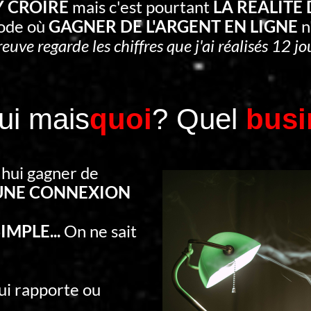
'Y CROIRE
mais c'est pourtant
LA RÉALITÉ
iode où
GAGNER DE L'ARGENT EN LIGNE
n
reuve regarde les chiffres que j'ai réalisés 12 jou
 Oui mais
quoi
? Quel
busi
'hui gagner de
UNE CONNEXION
IMPLE...
On ne sait
qui rapporte ou