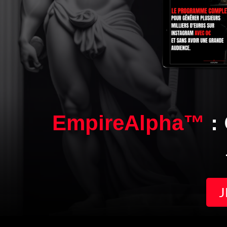
EmpireAlpha™
:
J