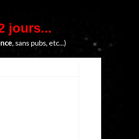
2 jours...
ence
, sans pubs, etc...)