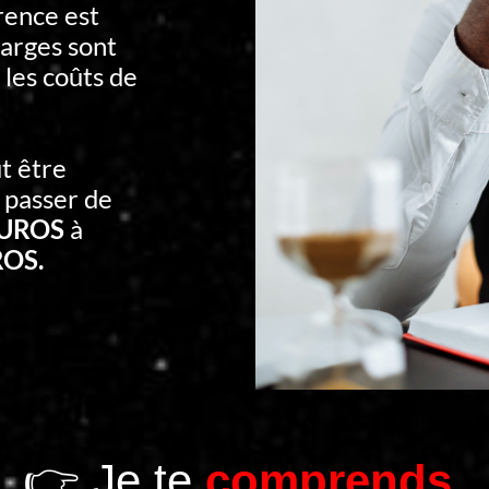
rence est
arges sont
 les coûts de
t être
 passer de
EUROS
à
ROS.
👉 Je te
comprends.