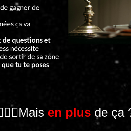
 de gagner de
nées ça va
t de questions et
ess nécessite
 de sortir de sa zone
 que tu te poses
🤦🏻‍♂️Mais
en plus
de ça 