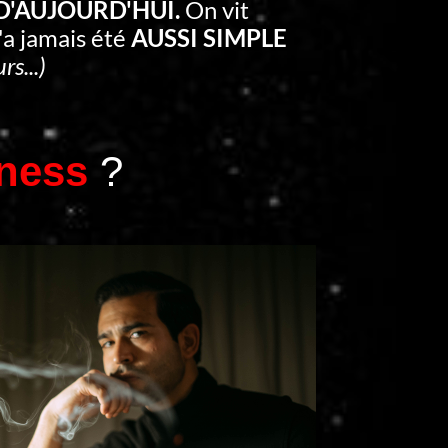
 D'AUJOURD'HUI.
On vit
'a jamais été
AUSSI SIMPLE
rs...)
ness
?