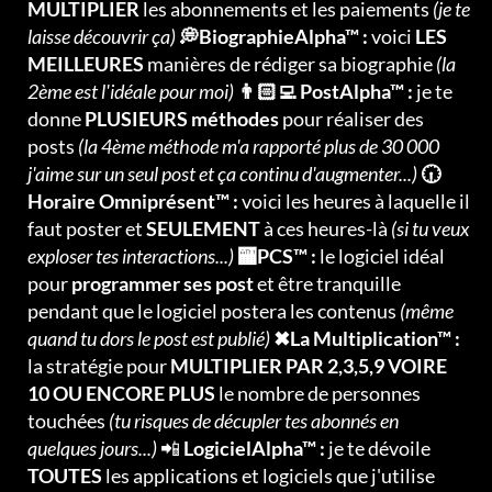
MULTIPLIER
les abonnements et les paiements
(je te
laisse découvrir ça)
💭BiographieAlpha™ :
voici
LES
MEILLEURES
manières de rédiger sa biographie
(la
2ème est l'idéale pour moi)
👨🏻‍💻 PostAlpha™ :
je te
donne
PLUSIEURS méthodes
pour réaliser des
posts
(la 4ème méthode m'a rapporté plus de 30 000
j'aime sur un seul post et ça continu d'augmenter...)
🕡
Horaire Omniprésent™ :
voici les heures à laquelle il
faut poster et
SEULEMENT
à ces heures-là
(si tu veux
exploser tes interactions...)
🏧PCS™ :
le logiciel idéal
pour
programmer ses post
et être tranquille
pendant que le logiciel postera les contenus
(même
quand tu dors le post est publié)
✖La Multiplication™ :
la stratégie pour
MULTIPLIER PAR 2,3,5,9 VOIRE
10 OU ENCORE PLUS
le nombre de personnes
touchées
(tu risques de décupler tes abonnés en
quelques jours...)
📲
LogicielAlpha™ :
je te dévoile
TOUTES
les applications et logiciels que j'utilise