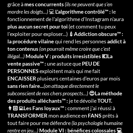
grâce à
mes concurrents
(ils ne peuvent que s'en
mordre les doigts...)
💻
L'algorithme contrôlé™ :
le
fonctionnement de l'algorithme d'Instagram n'aura
plus aucun secret pour toi
(et comment tu peux
l'exploiter pour exploser...)
💉Addiction obscure™ :
la procédure vilaine
qui rend les personnes
addict à
ton contenus
(on pourrait même croire que c'est
illégal...)
Module V : produits irresistibles 💶La
vente passive™ :
une astuce que
PEU DE
PERSONNES
exploitent mais qui me fait
ENCAISSER
plusieurs centaines d'euros par mois
sans rien faire...
(on attaque directement le
subconscient de nos chers prospects...)
😍La méthode
des produits alléchants™ :
je te dévoile
TOUT.
👨🏻‍💻Les Fans loyaux™ :
comment j'ai réussi à
TRANSFORMER
mon audience en
FANS
prêts à
tout faire pour me défendre
(la psychologie humaine
rentre en jeu...)
Module VI : bénéfices colossales 💻