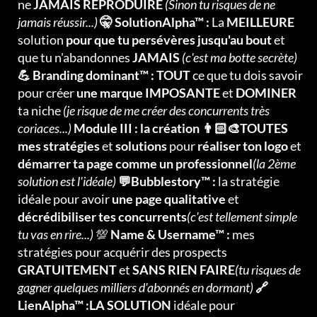
ne
JAMAIS REPRODUIRE
(Sinon tu risques de ne
jamais réussir...)
🤫 SolutionAlpha™ :
La
MEILLEURE
solution
pour que tu persévères jusqu'au bout
et
que tu n'abandonnes
JAMAIS
(c'est ma botte secrète)
💪 Branding dominant™ : TOUT
ce que tu dois savoir
pour créer
une marque IMPOSANTE
et
DOMINER
ta niche
(je risque de me créer des concurrents très
coriaces...)
Module III : la création 👨🏻‍🎨TOUTES
mes stratégies
et
solutions
pour
réaliser ton logo
et
démarrer ta page comme un professionnel
(la 2ème
solution est l'idéale)
💬Bubblestory™ :
la stratégie
idéale pour avoir
une page qualitative
et
décrédibiliser tes concurrents
(c'est tellement simple
tu vas en rire...)
💯
Name & Username™ :
mes
stratégies pour acquérir des prospects
GRATUITEMENT
et
SANS RIEN FAIRE
(tu risques de
gagner quelques milliers d'abonnés en dormant)
🔗
LienAlpha™ :LA SOLUTION
idéale pour