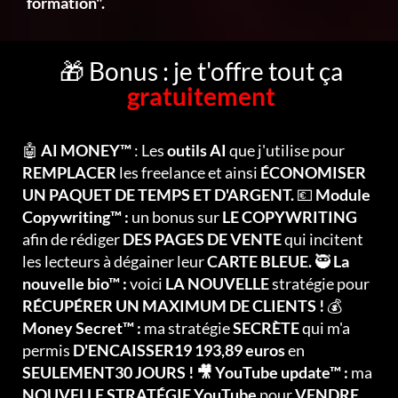
formation".
🎁 Bonus : je t'offre tout ça
gratuitement
🤖
AI MONEY™
: Les
outils AI
que j'utilise pour
REMPLACER
les freelance et ainsi
ÉCONOMISER
UN PAQUET DE TEMPS ET D'ARGENT.
💶
Module
Copywriting™ :
un bonus sur
LE COPYWRITING
afin de rédiger
DES PAGES DE VENTE
qui incitent
les lecteurs à dégainer leur
CARTE BLEUE.
🥷
La
nouvelle bio™ :
voici
LA NOUVELLE
stratégie pour
RÉCUPÉRER UN MAXIMUM DE CLIENTS !
💰
Money Secret™ :
ma stratégie
SECRÈTE
qui m'a
permis
D'ENCAISSER19 193,89 euros
en
SEULEMENT30 JOURS ! 🎥 YouTube update™ :
ma
NOUVELLE STRATÉGIE YouTube
pour
VENDRE