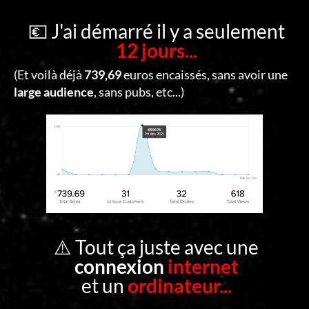
C
O
💶 J'ai démarré il y a seulement
12 jours...
N
T
(Et voilà déjà
739,69
euros encaissés, sans avoir une
A
large audience
, sans pubs, etc...)
C
T
S
E
C
O
⚠️ Tout ça juste avec une
N
connexion
internet
N
et un
ordinateur...
E