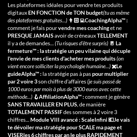
Les plateformes idéales pour vendre tes produits
digitaux
EN FONCTION de TON budget
(tu as même
des plateformes gratuites...)
👨🏻‍💻CoachingAlpha™ :
comment je fais pour
vendre mes coaching
et ne
PRESQUE JAMAIS
avoir de créneaux
TELLEMENT
il y a de demandes...
(Tu risques d'être surpris)
🚪 La
fermeture™ : la stratégie un peu vilaine qui décuple
l'envie de mes clients d'acheter mes produits
(on
vient encore solliciter la psychologie humaine...)
✖️Le
guideAlpha™ :
la stratégie pas à pas
pour multiplier
par 2 voire 3
son chiffre d'affaires
(je suis passé de
1000 euros par mois à plus de 3000 euros avec cette
méthode...)
🪝AffiliationAlpha™ :
comment je génère
SANS TRAVAILLER EN PLUS
, de manière
TOTALEMENT PASSIF
des sommes à 2 voire 3
chiffres...
Module VIII avancé : ScaleInfini 💶Je vais
te dévoiler ma stratégie pour SCALE ma page et
VISERles 6 chiffres par an le plus RAPIDEMENT