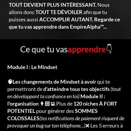
TOUT DEVIENT PLUS INTÉRESSANT.
Nous
allons donc
TOUT TE DÉVOILER
afin que tu
puisses aussi
ACCOMPLIR AUTANT. Regarde ce
que tu vas apprendre dans EmpireAlpha™...
Ce que tu vas
apprendre
👇
Module I : Le Mindset
🧠Les changements de Mindset à avoir
qui te
permettront de
d'atteindre tous tes objectifs
(tout
en développant ta confiance en toi)
Module II :
l'organisation 👨🏻‍💻
Plus de
120 niches À FORT
POTENTIEL
pour générer des
SOMMES
COLOSSALES
(tes notifications de paiement risquent de
provoquer un bug sur ton téléphone...)
❌ Les 5 erreurs à