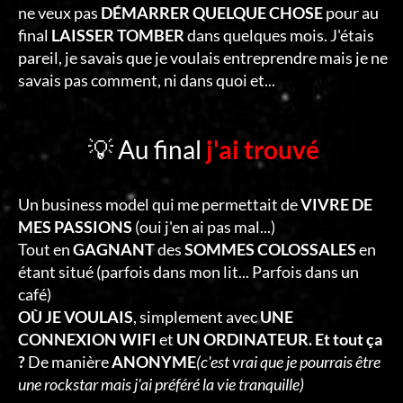
ne veux pas
DÉMARRER QUELQUE CHOSE
pour au
final
LAISSER TOMBER
dans quelques mois. J'étais
pareil, je savais que je voulais entreprendre mais je ne
savais pas comment, ni dans quoi et...
💡 Au final
j'ai trouvé
Un business model qui me permettait de
VIVRE DE
MES PASSIONS
(oui j'en ai pas mal...)
Tout en
GAGNANT
des
SOMMES COLOSSALES
en
étant situé (parfois dans mon lit... Parfois dans un
café)
OÙ JE VOULAIS
, simplement avec
UNE
CONNEXION WIFI
et
UN ORDINATEUR. Et tout ça
?
De manière
ANONYME
(c'est vrai que je pourrais être
une rockstar mais j'ai préféré la vie tranquille)