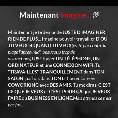
Maintenant
imagine
...
💭
Maintenant je te demande
JUSTE D'IMAGINER,
RIEN DE PLUS...
Imagine pouvoir travailler
D'OÙ
TU VEUX
et
QUAND TU VEUX
(évite par contre la
plage l'après-midi, beaucoup trop de
distractions)
JUSTE
avec
UN TÉLÉPHONE, UN
ORDINATEUR
et une
CONNEXION WIFI. Tu
"TRAVAILLES" TRANQUILLEMENT
dans
TON
SALON,
parfois dans
TON LIT
ou encore en
COWORKING
avec
DES AMIS.
Tu me diras,
C'EST
CE QUE JE VEUX
et
C'EST POUR ÇA
que J
E VEUX
FAIRE
du
BUSINESS EN LIGNE.
Mais attends ce n'est
pas fini...