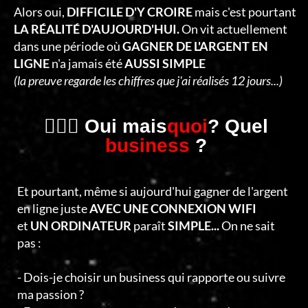
C
Alors oui,
DIFFICILE D'Y CROIRE
mais c'est pourtant
T
LA RÉALITÉ D'AUJOURD'HUI.
On vit actuellement
dans une période où
GAGNER DE L'ARGENT EN
E
LIGNE
n'a jamais été
AUSSI SIMPLE
R
(la preuve regarde les chiffres que j'ai réalisés 12 jours...)
🤷🏻‍♂️ Oui mais
quoi
? Quel
business
?
Et pourtant, même si aujourd'hui gagner de l'argent
en ligne juste
AVEC UNE CONNEXION WIFI
et
UN ORDINATEUR
paraît
SIMPLE...
On ne sait
pas :
- Dois-je choisir un business qui rapporte ou suivre
ma passion ?