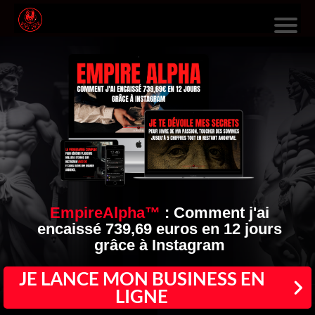
L
E
S
F
O
R
M
A
EmpireAlpha™
:
Comment j'ai
encaissé 739,69 euros en 12 jours
TI
grâce à Instagram
O
N
JE LANCE MON BUSINESS EN
LIGNE
S