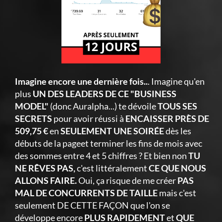
Imagine encore une dernière fois..
. Imagine qu'en
plus
UN DES LEADERS DE CE "BUSINESS
MODEL"
(donc Auralpha...) te dévoile
TOUS SES
SECRETS
pour avoir réussi à
ENCAISSER PRÈS DE
509,75 €
en
SEULEMENT UNE SOIRÉE
dès les
débuts de la pageet terminer les fins de mois avec
des sommes entre 4 et 5 chiffres ? Et bien non
TU
NE RÊVES PAS,
c'est littéralement
CE QUE NOUS
ALLONS FAIRE.
Oui, ça risque de me créer
PAS
MAL DE CONCURRENTS DE TAILLE
mais c'est
seulement DE CETTE FAÇON que l'on se
développe encore
PLUS RAPIDEMENT
et
QUE