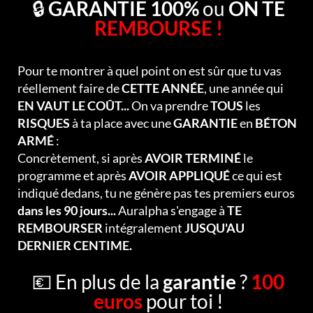
🔒
GARANTIE 100%
ou
ON TE
REMBOURSE !
Pour te montrer à quel point on est sûr que tu vas
réellement faire de
CETTE ANNÉE
, une année qui
EN VAUT LE COÛT...
On va prendre
TOUS
les
RISQUES
à ta place avec une
GARANTIE
en
BÉTON
ARMÉ
:
Concrètement, si après
AVOIR TERMINÉ
le
programme et après
AVOIR APPLIQUÉ
ce qui est
indiqué dedans, tu ne génère pas tes premiers euros
dans les 90 jours...
Auralpha s'engage à
TE
REMBOURSER
intégralement
JUSQU'AU
DERNIER CENTIME.
💶 En plus de la
garantie
?
100
euros
pour toi !