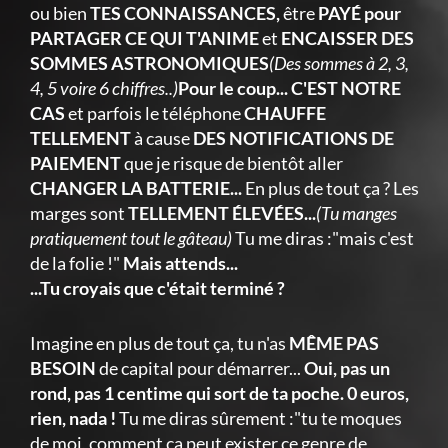
ou bien
TES CONNAISSANCES,
être
PAYÉ pour
PARTAGER CE QUI T'ANIME
et
ENCAISSER DES
SOMMES ASTRONOMIQUES
(Des sommes à 2, 3,
4, 5 voire 6 chiffres..)
Pour le coup... C'EST NOTRE
CAS
et parfois le téléphone
CHAUFFE
TELLEMENT
à cause
DES NOTIFICATIONS DE
PAIEMENT
que je risque de bientôt aller
CHANGER LA BATTERIE...
En plus de tout ça ? Les
marges sont
TELLEMENT ÉLEVÉES...
(Tu manges
pratiquement tout le gâteau)
Tu me diras :"mais c'est
de la folie !"
Mais attends...
...Tu croyais que c'était terminé ?
Imagine en plus de tout ça, tu n'as
MÊME PAS
BESOIN
de capital pour démarrer...
Oui, pas un
rond, pas 1 centime qui sort de ta poche. 0 euros,
rien, nada !
Tu me diras sûrement :"tu te moques
de moi, comment ça peut exister ce genre de