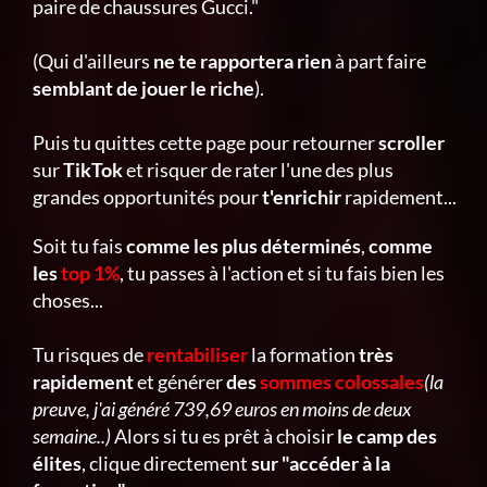
paire de chaussures Gucci."
(Qui d'ailleurs
ne te rapportera rien
à part faire
semblant de jouer le riche
).
Puis tu quittes cette page pour retourner
scroller
sur
TikTok
et risquer de rater l'une des plus
grandes opportunités pour
t'enrichir
rapidement...
Soit tu fais
comme les plus déterminés
,
comme
les
top 1%
, tu passes à l'action et si tu fais bien les
choses...
Tu risques de
rentabiliser
la formation
très
rapidement
et générer
des
sommes colossales
(la
preuve, j'ai généré 739,69 euros en moins de deux
semaine..)
Alors si tu es prêt à choisir
le camp des
élites
, clique directement
sur "accéder à la