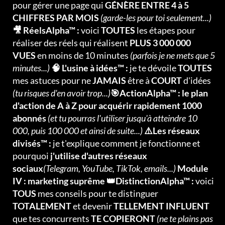
pour gérer une page qui
GÉNÈRE ENTRE 4 à 5
CHIFFRES PAR MOIS
(garde-les pour toi seulement...)
🎥 RéelsAlpha™ :
voici
TOUTES
les étapes pour
réaliser des réels qui réalisent
PLUS 3 000 000
VUES
en moins de 10 minutes
(parfois je ne mets que 5
minutes...)
🧠 L'usine à idées™ :
je te dévoile
TOUTES
mes astuces pour ne
JAMAIS
être à
COURT
d'idées
(tu risques d'en avoir trop...)
🎯ActionAlpha™ : le plan
d'action de A à Z pour acquérir rapidement 1000
abonnés
(et tu pourras l'utiliser jusqu'à atteindre 10
000, puis 100 000 et ainsi de suite...)
⚠️Les réseaux
divisés™ :
je t'explique comment je fonctionne et
pourquoi
j'utilise d'autres réseaux
sociaux
(Telegram, YouTube, TikTok, emails...)
Module
IV : marketing suprême 👑DistinctionAlpha™ :
voici
TOUS
mes conseils pour te distinguer
TOTALEMENT
et devenir
TELLEMENT INFLUENT
que tes concurrents
TE COPIERONT
(ne te plains pas