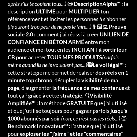
après s'ils te copient tous...)
📜 DescriptionAlpha™ :
la
description
ULTIME
pour
MULTIPLIER
ton
référencement et inciter les personnes à s'abonner
(ils auront trop peur de ne pas le faire...)
👨🏻‍💻 Preuve
sociale 2.0 :
comment j'ai réussi à créer
UN LIEN DE
CONFIANCE EN BÉTON ARMÉ
entre mon
audience et moi tout en les
INCITANT à sortir leur
CB
pour acheter
TOUS MES PRODUITS
(parfois
même quand ils ne le voulaient pas...)
🥷Le vol légal™ :
cette stratégie me permet de réaliser
des réels en 1
minute top chrono
, décupler
la visibilité de ma
page,
d'augmenter
la fréquence de mes contenus
et
tout ça ?
grâce à cette stratégie.
🔍
Visibilité
Amplifiée™ :
la méthode
GRATUITE
que j'ai utilisé
et que j'utilise toujours pour gagner parfois
jusqu'à
1000 abonnés par soir
(non, ce n'est pas les réels...)
😈
Benchmark Innovateur™ :
l'astuce que j'ai utilisé
pour
exploser les "j'aime" et les "commentaires"