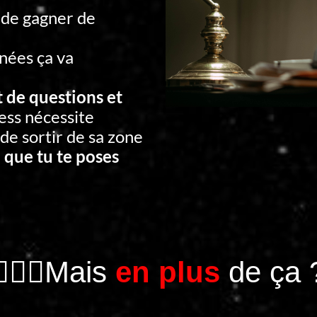
 de gagner de
nées ça va
t de questions et
ess nécessite
 de sortir de sa zone
 que tu te poses
🤦🏻‍♂️Mais
en plus
de ça 