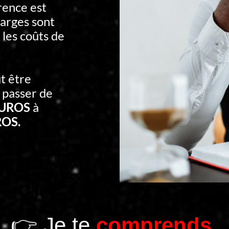
rence est
arges sont
 les coûts de
t être
 passer de
EUROS
à
ROS.
👉 Je te
comprends.