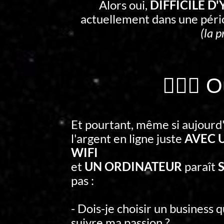
Alors oui,
DIFFICILE D
actuellement dans une pér
(la p
🤷🏻‍♂️
Et pourtant, même si aujourd
l'argent en ligne juste
AVEC 
WIFI
et
UN ORDINATEUR
paraît
S
pas :
- Dois-je choisir un business 
suivre ma passion ?