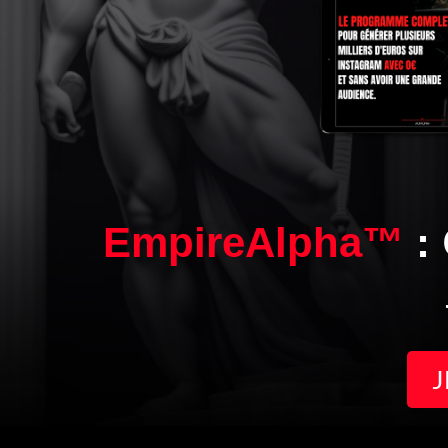
EmpireAlpha™
:
J