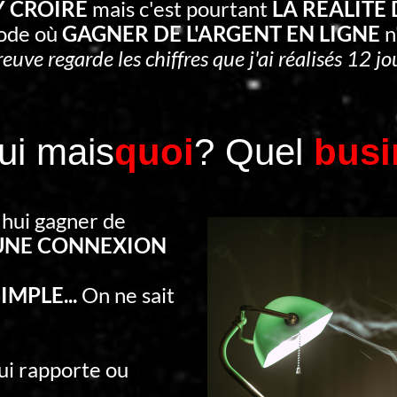
'Y CROIRE
mais c'est pourtant
LA RÉALITÉ
iode où
GAGNER DE L'ARGENT EN LIGNE
n
reuve regarde les chiffres que j'ai réalisés 12 jou
 Oui mais
quoi
? Quel
busi
'hui gagner de
UNE CONNEXION
IMPLE...
On ne sait
qui rapporte ou