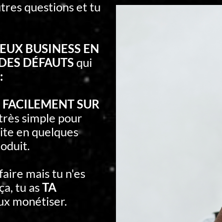
tres questions et tu
UX BUSINESS EN
DES DÉFAUTS
qui
:
e
FACILEMENT SUR
t très simple pour
ite en quelques
oduit.
 faire mais tu n'es
ça, tu as
TA
ux monétiser.