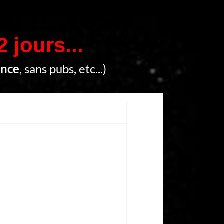
2 jours...
ence
, sans pubs, etc...)