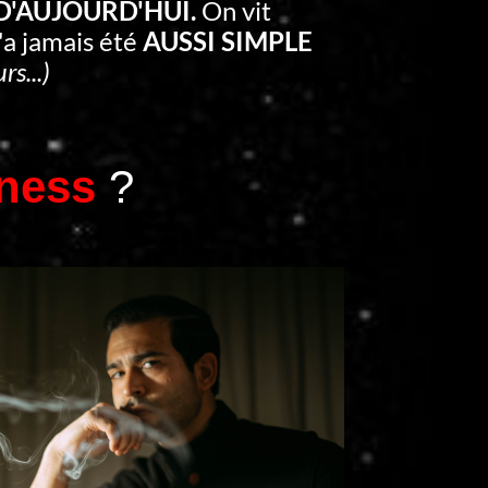
 D'AUJOURD'HUI.
On vit
'a jamais été
AUSSI SIMPLE
rs...)
ness
?