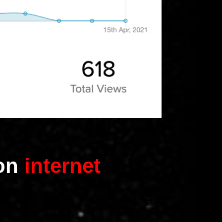
on
internet