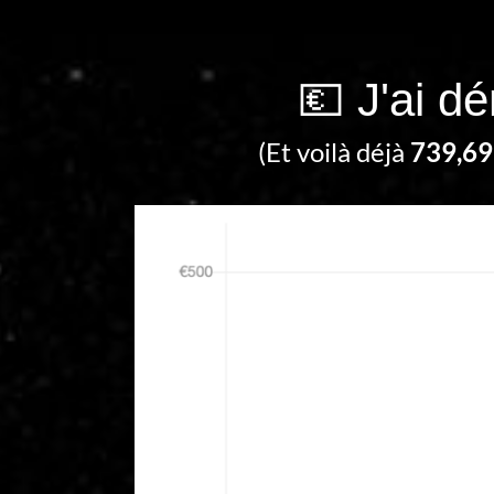
💶 J'ai d
(Et voilà déjà
739,69