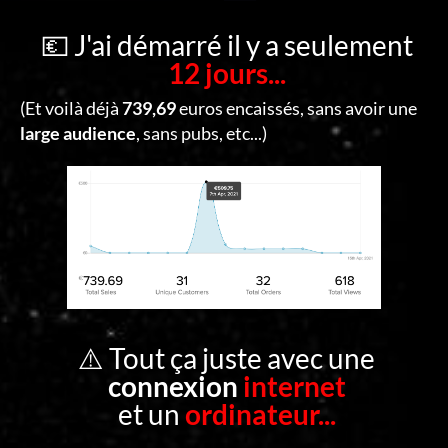
C
O
💶 J'ai démarré il y a seulement
12 jours...
N
T
(Et voilà déjà
739,69
euros encaissés, sans avoir une
A
large audience
, sans pubs, etc...)
C
T
S
E
C
O
⚠️ Tout ça juste avec une
N
connexion
internet
N
et un
ordinateur...
E