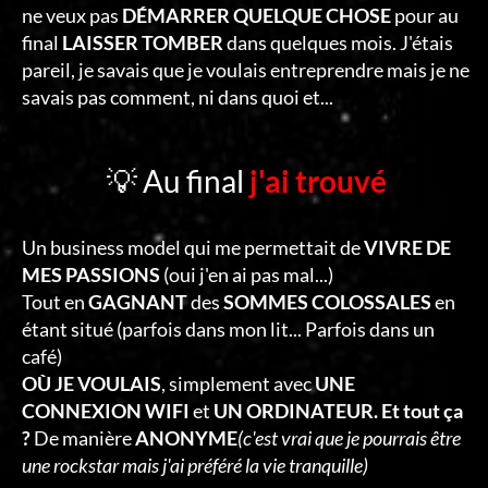
ne veux pas
DÉMARRER QUELQUE CHOSE
pour au
final
LAISSER TOMBER
dans quelques mois. J'étais
pareil, je savais que je voulais entreprendre mais je ne
savais pas comment, ni dans quoi et...
💡 Au final
j'ai trouvé
Un business model qui me permettait de
VIVRE DE
MES PASSIONS
(oui j'en ai pas mal...)
Tout en
GAGNANT
des
SOMMES COLOSSALES
en
étant situé (parfois dans mon lit... Parfois dans un
café)
OÙ JE VOULAIS
, simplement avec
UNE
CONNEXION WIFI
et
UN ORDINATEUR. Et tout ça
?
De manière
ANONYME
(c'est vrai que je pourrais être
une rockstar mais j'ai préféré la vie tranquille)