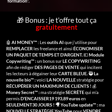
formation".
🎁 Bonus : je t'offre tout ça
gratuitement
🤖
AI MONEY™
: Les
outils AI
que j'utilise pour
REMPLACER
les freelance et ainsi
ÉCONOMISER
UN PAQUET DE TEMPS ET D'ARGENT.
💶
Module
Copywriting™ :
un bonus sur
LE COPYWRITING
afin de rédiger
DES PAGES DE VENTE
qui incitent
les lecteurs à dégainer leur
CARTE BLEUE.
🥷
La
nouvelle bio™ :
voici
LA NOUVELLE
stratégie pour
RÉCUPÉRER UN MAXIMUM DE CLIENTS !
💰
Money Secret™ :
ma stratégie
SECRÈTE
qui m'a
permis
D'ENCAISSER19 193,89 euros
en
SEULEMENT30 JOURS ! 🎥 YouTube update™ :
ma
NOUVELLE STRATÉGIE YouTube
pour
VENDRE