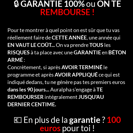
🔒
GARANTIE 100%
ou
ON TE
REMBOURSE !
Pour te montrer à quel point on est sûr que tu vas
réellement faire de
CETTE ANNÉE
, une année qui
EN VAUT LE COÛT...
On va prendre
TOUS
les
RISQUES
à ta place avec une
GARANTIE
en
BÉTON
ARMÉ
:
Concrètement, si après
AVOIR TERMINÉ
le
programme et après
AVOIR APPLIQUÉ
ce qui est
indiqué dedans, tu ne génère pas tes premiers euros
dans les 90 jours...
Auralpha s'engage à
TE
REMBOURSER
intégralement
JUSQU'AU
DERNIER CENTIME.
💶 En plus de la
garantie
?
100
euros
pour toi !