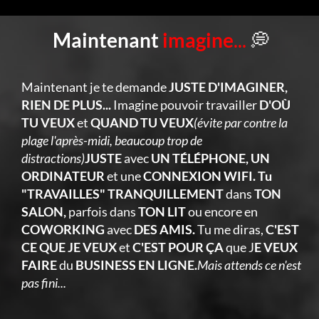
Maintenant
imagine
...
💭
Maintenant je te demande
JUSTE D'IMAGINER,
RIEN DE PLUS...
Imagine pouvoir travailler
D'OÙ
TU VEUX
et
QUAND TU VEUX
(évite par contre la
plage l'après-midi, beaucoup trop de
distractions)
JUSTE
avec
UN TÉLÉPHONE, UN
ORDINATEUR
et une
CONNEXION WIFI. Tu
"TRAVAILLES" TRANQUILLEMENT
dans
TON
SALON,
parfois dans
TON LIT
ou encore en
COWORKING
avec
DES AMIS.
Tu me diras,
C'EST
CE QUE JE VEUX
et
C'EST POUR ÇA
que J
E VEUX
FAIRE
du
BUSINESS EN LIGNE.
Mais attends ce n'est
pas fini...