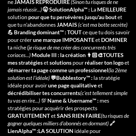
ne
JAMAIS REPRODUIRE
(Sinon tu risques de ne
jamais réussir...)
🤫 SolutionAlpha™ :
La
MEILLEURE
solution
pour que tu persévères jusqu'au bout
et
que tu n'abandonnes
JAMAIS
(c'est ma botte secrète)
💪 Branding dominant™ : TOUT
ce que tu dois savoir
pour créer
une marque IMPOSANTE
et
DOMINER
ta niche
(je risque de me créer des concurrents très
coriaces...)
Module III : la création 👨🏻‍🎨TOUTES
mes stratégies
et
solutions
pour
réaliser ton logo
et
démarrer ta page comme un professionnel
(la 2ème
solution est l'idéale)
💬Bubblestory™ :
la stratégie
idéale pour avoir
une page qualitative
et
décrédibiliser tes concurrents
(c'est tellement simple
tu vas en rire...)
💯
Name & Username™ :
mes
stratégies pour acquérir des prospects
GRATUITEMENT
et
SANS RIEN FAIRE
(tu risques de
gagner quelques milliers d'abonnés en dormant)
🔗
LienAlpha™ :LA SOLUTION
idéale pour