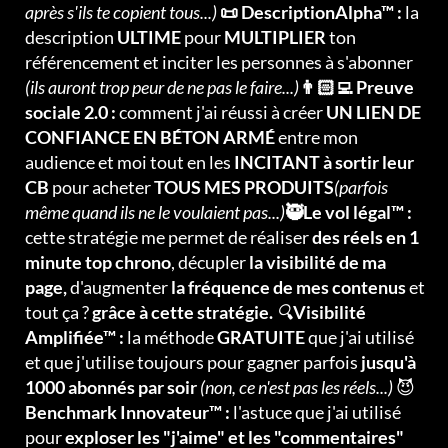
après s'ils te copient tous...)
📜 DescriptionAlpha™ :
la
description
ULTIME
pour
MULTIPLIER
ton
référencement et inciter les personnes à s'abonner
(ils auront trop peur de ne pas le faire...)
👨🏻‍💻 Preuve
sociale 2.0 :
comment j'ai réussi à créer
UN LIEN DE
CONFIANCE EN BÉTON ARMÉ
entre mon
audience et moi tout en les
INCITANT à sortir leur
CB
pour acheter
TOUS MES PRODUITS
(parfois
même quand ils ne le voulaient pas...)
🥷Le vol légal™ :
cette stratégie me permet de réaliser
des réels en 1
minute top chrono
, décupler
la visibilité de ma
page,
d'augmenter
la fréquence de mes contenus
et
tout ça ?
grâce à cette stratégie.
🔍
Visibilité
Amplifiée™ :
la méthode
GRATUITE
que j'ai utilisé
et que j'utilise toujours pour gagner parfois
jusqu'à
1000 abonnés par soir
(non, ce n'est pas les réels...)
😈
Benchmark Innovateur™ :
l'astuce que j'ai utilisé
pour
exploser les "j'aime" et les "commentaires"