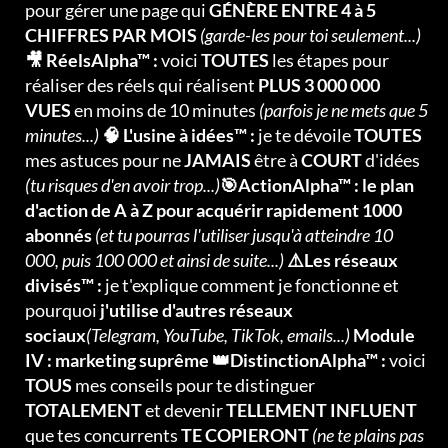
pour gérer une page qui
GÉNÈRE ENTRE 4 à 5
CHIFFRES PAR MOIS
(garde-les pour toi seulement...)
🎥 RéelsAlpha™ :
voici
TOUTES
les étapes pour
réaliser des réels qui réalisent
PLUS 3 000 000
VUES
en moins de 10 minutes
(parfois je ne mets que 5
minutes...)
🧠 L'usine à idées™ :
je te dévoile
TOUTES
mes astuces pour ne
JAMAIS
être à
COURT
d'idées
(tu risques d'en avoir trop...)
🎯ActionAlpha™ : le plan
d'action de A à Z pour acquérir rapidement 1000
abonnés
(et tu pourras l'utiliser jusqu'à atteindre 10
000, puis 100 000 et ainsi de suite...)
⚠️Les réseaux
divisés™ :
je t'explique comment je fonctionne et
pourquoi
j'utilise d'autres réseaux
sociaux
(Telegram, YouTube, TikTok, emails...)
Module
IV : marketing suprême 👑DistinctionAlpha™ :
voici
TOUS
mes conseils pour te distinguer
TOTALEMENT
et devenir
TELLEMENT INFLUENT
que tes concurrents
TE COPIERONT
(ne te plains pas