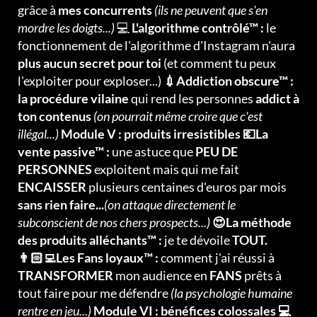
grâce à
mes concurrents
(ils ne peuvent que s'en
mordre les doigts...)
💻
L'algorithme contrôlé™ :
le
fonctionnement de l'algorithme d'Instagram n'aura
plus aucun secret pour toi
(et comment tu peux
l'exploiter pour exploser...)
💉Addiction obscure™ :
la procédure vilaine
qui rend les personnes
addict à
ton contenus
(on pourrait même croire que c'est
illégal...)
Module V : produits irresistibles 💶La
vente passive™ :
une astuce que
PEU DE
PERSONNES
exploitent mais qui me fait
ENCAISSER
plusieurs centaines d'euros par mois
sans rien faire...
(on attaque directement le
subconscient de nos chers prospects...)
😍La méthode
des produits alléchants™ :
je te dévoile
TOUT.
👨🏻‍💻Les Fans loyaux™ :
comment j'ai réussi à
TRANSFORMER
mon audience en
FANS
prêts à
tout faire pour me défendre
(la psychologie humaine
rentre en jeu...)
Module VI : bénéfices colossales 💻