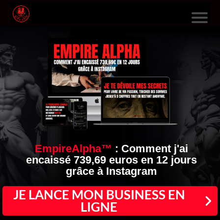
L
E
S
F
O
R
M
A
EmpireAlpha™
:
Comment j'ai
encaissé 739,69 euros en 12 jours
TI
grâce à Instagram
O
N
JE LANCE MON BUSINESS EN
LIGNE
S