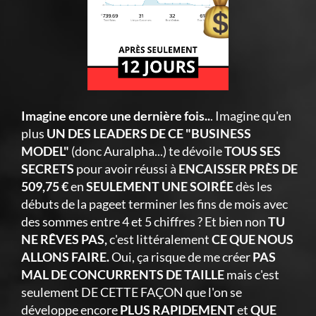
Imagine encore une dernière fois..
. Imagine qu'en
plus
UN DES LEADERS DE CE "BUSINESS
MODEL"
(donc Auralpha...) te dévoile
TOUS SES
SECRETS
pour avoir réussi à
ENCAISSER PRÈS DE
509,75 €
en
SEULEMENT UNE SOIRÉE
dès les
débuts de la pageet terminer les fins de mois avec
des sommes entre 4 et 5 chiffres ? Et bien non
TU
NE RÊVES PAS,
c'est littéralement
CE QUE NOUS
ALLONS FAIRE.
Oui, ça risque de me créer
PAS
MAL DE CONCURRENTS DE TAILLE
mais c'est
seulement DE CETTE FAÇON que l'on se
développe encore
PLUS RAPIDEMENT
et
QUE