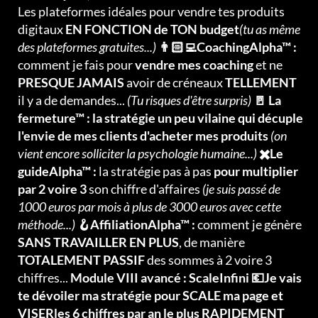
Les plateformes idéales pour vendre tes produits
digitaux
EN FONCTION de TON budget
(tu as même
des plateformes gratuites...)
👨🏻‍💻CoachingAlpha™ :
comment je fais pour
vendre mes coaching
et ne
PRESQUE JAMAIS
avoir de créneaux
TELLEMENT
il y a de demandes...
(Tu risques d'être surpris)
🚪 La
fermeture™ : la stratégie un peu vilaine qui décuple
l'envie de mes clients d'acheter mes produits
(on
vient encore solliciter la psychologie humaine...)
✖️Le
guideAlpha™ :
la stratégie pas à pas
pour multiplier
par 2 voire 3
son chiffre d'affaires
(je suis passé de
1000 euros par mois à plus de 3000 euros avec cette
méthode...)
🪝AffiliationAlpha™ :
comment je génère
SANS TRAVAILLER EN PLUS
, de manière
TOTALEMENT PASSIF
des sommes à 2 voire 3
chiffres...
Module VIII avancé : ScaleInfini 💶Je vais
te dévoiler ma stratégie pour SCALE ma page et
VISERles 6 chiffres par an le plus RAPIDEMENT