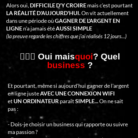
C
Alors oui,
DIFFICILE D'Y CROIRE
mais c'est pourtant
T
LA RÉALITÉ D'AUJOURD'HUI.
On vit actuellement
dans une période où
GAGNER DE L'ARGENT EN
E
LIGNE
n'a jamais été
AUSSI SIMPLE
R
(la preuve regarde les chiffres que j'ai réalisés 12 jours...)
🤷🏻‍♂️ Oui mais
quoi
? Quel
business
?
Et pourtant, même si aujourd'hui gagner de l'argent
en ligne juste
AVEC UNE CONNEXION WIFI
et
UN ORDINATEUR
paraît
SIMPLE...
On ne sait
pas :
- Dois-je choisir un business qui rapporte ou suivre
ma passion ?