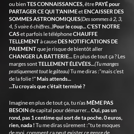
ou bien
TES CONNAISSANCES,
être
PAYÉ pour
PARTAGER CE QUI T'ANIME
et
ENCAISSER DES
SOMMES ASTRONOMIQUES
(Des sommes à 2, 3,
4, 5 voire 6 chiffres..)
Pour le coup... C'EST NOTRE
CAS
et parfois le téléphone
CHAUFFE
TELLEMENT
à cause
DES NOTIFICATIONS DE
PAIEMENT
que je risque de bientôt aller
CHANGER LA BATTERIE...
En plus de tout ça ? Les
marges sont
TELLEMENT ÉLEVÉES...
(Tu manges
pratiquement tout le gâteau)
Tu me diras :"mais c'est
de la folie !"
Mais attends...
...Tu croyais que c'était terminé ?
Imagine en plus de tout ça, tu n'as
MÊME PAS
BESOIN
de capital pour démarrer...
Oui, pas un
rond, pas 1 centime qui sort de ta poche. 0 euros,
rien, nada !
Tu me diras sûrement :"tu te moques
de moi, comment ça peut exister ce genre de