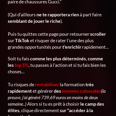
paire de chaussures Gucci."
(Qui d'ailleurs
ne te rapportera rien
à part faire
semblant de jouer le riche
).
Puis tu quittes cette page pour retourner
scroller
sur
TikTok
et risquer de rater l'une des plus
grandes opportunités pour
t'enrichir
rapidement...
Soit tu fais
comme les plus déterminés
,
comme
les
top 1%
, tu passes à l'action et si tu fais bien les
choses...
Tu risques de
rentabiliser
la formation
très
rapidement
et générer
des
sommes colossales
(la
preuve, j'ai généré 739,69 euros en moins de deux
semaine..)
Alors si tu es prêt à choisir
le camp des
élites
, clique directement
sur "accéder à la