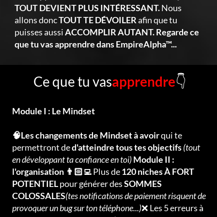
TOUT DEVIENT PLUS INTÉRESSANT.
Nous
allons donc
TOUT TE DÉVOILER
afin que tu
puisses aussi
ACCOMPLIR AUTANT. Regarde ce
que tu vas apprendre dans EmpireAlpha™...
Ce que tu vas
apprendre
👇
Module I : Le Mindset
🧠Les changements de Mindset à avoir
qui te
permettront de
d'atteindre tous tes objectifs
(tout
en développant ta confiance en toi)
Module II :
l'organisation 👨🏻‍💻
Plus de
120 niches À FORT
POTENTIEL
pour générer des
SOMMES
COLOSSALES
(tes notifications de paiement risquent de
provoquer un bug sur ton téléphone...)
❌ Les 5 erreurs à