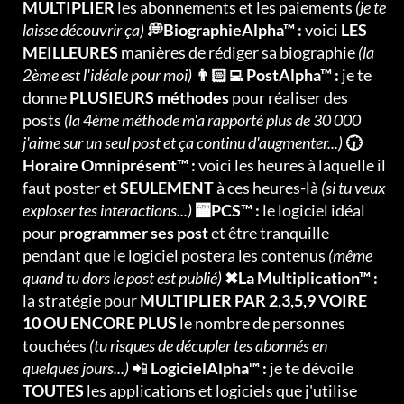
MULTIPLIER
les abonnements et les paiements
(je te
laisse découvrir ça)
💭BiographieAlpha™ :
voici
LES
MEILLEURES
manières de rédiger sa biographie
(la
2ème est l'idéale pour moi)
👨🏻‍💻 PostAlpha™ :
je te
donne
PLUSIEURS méthodes
pour réaliser des
posts
(la 4ème méthode m'a rapporté plus de 30 000
j'aime sur un seul post et ça continu d'augmenter...)
🕡
Horaire Omniprésent™ :
voici les heures à laquelle il
faut poster et
SEULEMENT
à ces heures-là
(si tu veux
exploser tes interactions...)
🏧PCS™ :
le logiciel idéal
pour
programmer ses post
et être tranquille
pendant que le logiciel postera les contenus
(même
quand tu dors le post est publié)
✖La Multiplication™ :
la stratégie pour
MULTIPLIER PAR 2,3,5,9 VOIRE
10 OU ENCORE PLUS
le nombre de personnes
touchées
(tu risques de décupler tes abonnés en
quelques jours...)
📲
LogicielAlpha™ :
je te dévoile
TOUTES
les applications et logiciels que j'utilise