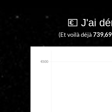
💶 J'ai d
(Et voilà déjà
739,69