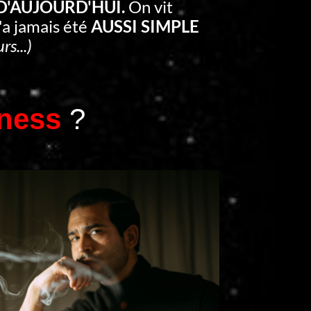
 D'AUJOURD'HUI.
On vit
'a jamais été
AUSSI SIMPLE
rs...)
ness
?