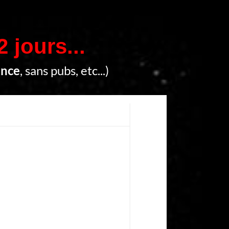
2 jours...
ence
, sans pubs, etc...)