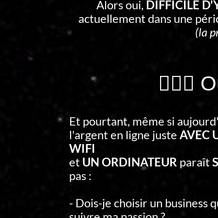
Alors oui,
DIFFICILE D
actuellement dans une pér
(la p
🤷🏻‍♂️
Et pourtant, même si aujourd
l'argent en ligne juste
AVEC 
WIFI
et
UN ORDINATEUR
paraît
S
pas :
- Dois-je choisir un business 
suivre ma passion ?