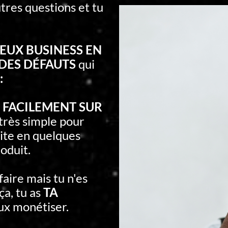
tres questions et tu
UX BUSINESS EN
DES DÉFAUTS
qui
:
e
FACILEMENT SUR
t très simple pour
ite en quelques
oduit.
 faire mais tu n'es
ça, tu as
TA
ux monétiser.