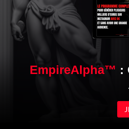
EmpireAlpha™
:
J