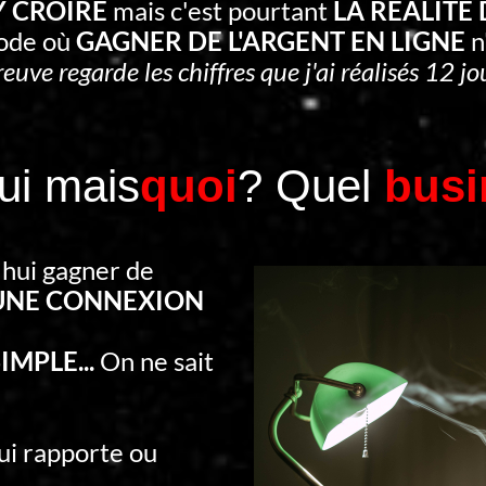
'Y CROIRE
mais c'est pourtant
LA RÉALITÉ
iode où
GAGNER DE L'ARGENT EN LIGNE
n
reuve regarde les chiffres que j'ai réalisés 12 jou
 Oui mais
quoi
? Quel
busi
'hui gagner de
UNE CONNEXION
IMPLE...
On ne sait
qui rapporte ou