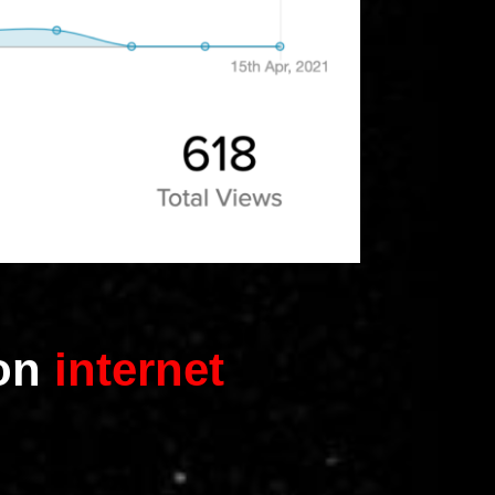
on
internet