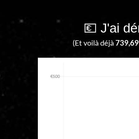
💶 J'ai d
(Et voilà déjà
739,69