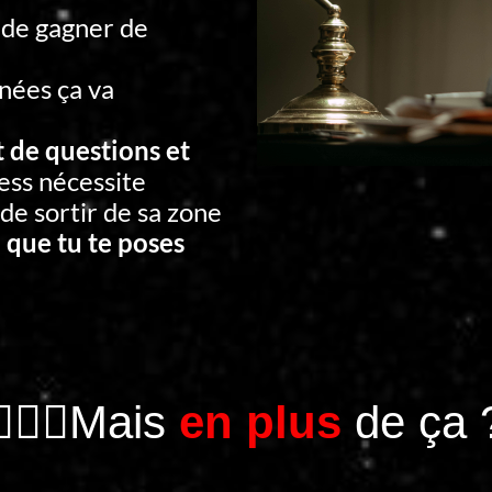
 de gagner de
nées ça va
t de questions et
ess nécessite
 de sortir de sa zone
 que tu te poses
🤦🏻‍♂️Mais
en plus
de ça 