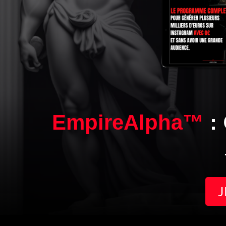
EmpireAlpha™
:
J