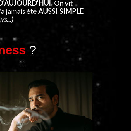
 D'AUJOURD'HUI.
On vit
'a jamais été
AUSSI SIMPLE
rs...)
ness
?