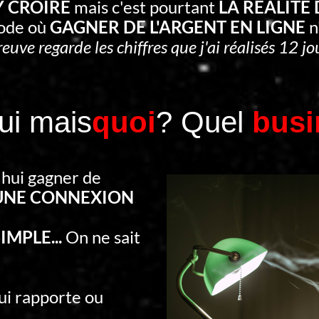
'Y CROIRE
mais c'est pourtant
LA RÉALITÉ
iode où
GAGNER DE L'ARGENT EN LIGNE
n
reuve regarde les chiffres que j'ai réalisés 12 jou
 Oui mais
quoi
? Quel
busi
'hui gagner de
UNE CONNEXION
IMPLE...
On ne sait
qui rapporte ou