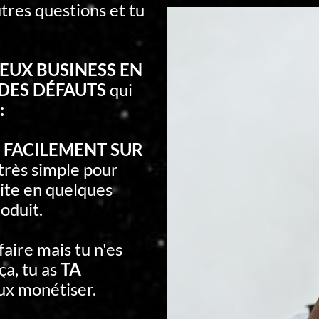
tres questions et tu
UX BUSINESS EN
DES DÉFAUTS
qui
:
e
FACILEMENT SUR
t très simple pour
ite en quelques
oduit.
 faire mais tu n'es
ça, tu as
TA
ux monétiser.