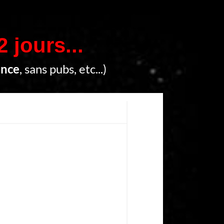
2 jours...
ence
, sans pubs, etc...)