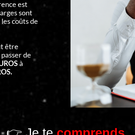
rence est
arges sont
 les coûts de
t être
 passer de
EUROS
à
ROS.
👉 Je te
comprends.