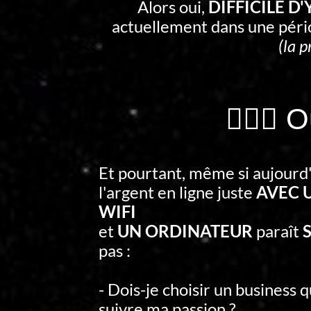
Alors oui,
DIFFICILE D
actuellement dans une pér
(la p
🤷🏻‍♂️
Et pourtant, même si aujourd
l'argent en ligne juste
AVEC 
WIFI
et
UN ORDINATEUR
paraît
S
pas :
- Dois-je choisir un business 
suivre ma passion ?