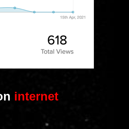
on
internet