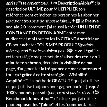
après s'ils te copient tous...)
📜 DescriptionAlpha™ :
la
description
ULTIME
pour
MULTIPLIER
ton
référencement et inciter les personnes à s'abonner
(ils auront trop peur de ne pas le faire...)
👨🏻‍💻 Preuve
sociale 2.0 :
comment j'ai réussi à créer
UN LIEN DE
CONFIANCE EN BÉTON ARMÉ
entre mon
audience et moi tout en les
INCITANT à sortir leur
CB
pour acheter
TOUS MES PRODUITS
(parfois
même quand ils ne le voulaient pas...)
🥷Le vol légal™ :
cette stratégie me permet de réaliser
des réels en 1
minute top chrono
, décupler
la visibilité de ma
page,
d'augmenter
la fréquence de mes contenus
et
tout ça ?
grâce à cette stratégie.
🔍
Visibilité
Amplifiée™ :
la méthode
GRATUITE
que j'ai utilisé
et que j'utilise toujours pour gagner parfois
jusqu'à
1000 abonnés par soir
(non, ce n'est pas les réels...)
😈
Benchmark Innovateur™ :
l'astuce que j'ai utilisé
pour
exploser les "j'aime" et les "commentaires"