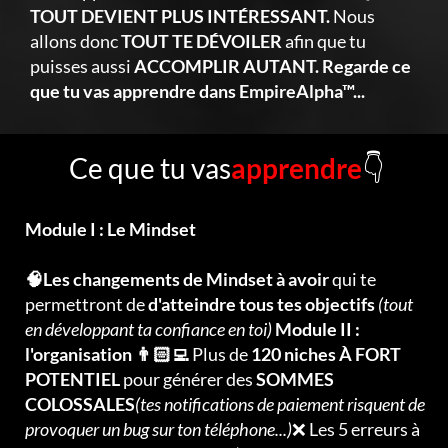
TOUT DEVIENT PLUS INTÉRESSANT.
Nous
allons donc
TOUT TE DÉVOILER
afin que tu
puisses aussi
ACCOMPLIR AUTANT. Regarde ce
que tu vas apprendre dans EmpireAlpha™...
Ce que tu vas
apprendre
👇
Module I : Le Mindset
🧠Les changements de Mindset à avoir
qui te
permettront de
d'atteindre tous tes objectifs
(tout
en développant ta confiance en toi)
Module II :
l'organisation 👨🏻‍💻
Plus de
120 niches À FORT
POTENTIEL
pour générer des
SOMMES
COLOSSALES
(tes notifications de paiement risquent de
provoquer un bug sur ton téléphone...)
❌ Les 5 erreurs à