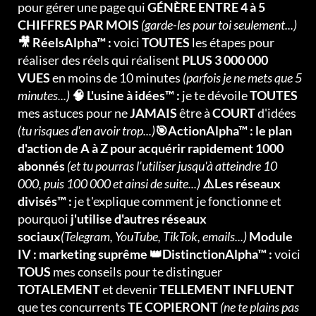
pour gérer une page qui
GÉNÈRE ENTRE 4 à 5
CHIFFRES PAR MOIS
(garde-les pour toi seulement...)
🎥 RéelsAlpha™ :
voici
TOUTES
les étapes pour
réaliser des réels qui réalisent
PLUS 3 000 000
VUES
en moins de 10 minutes
(parfois je ne mets que 5
minutes...)
🧠 L'usine à idées™ :
je te dévoile
TOUTES
mes astuces pour ne
JAMAIS
être à
COURT
d'idées
(tu risques d'en avoir trop...)
🎯ActionAlpha™ : le plan
d'action de A à Z pour acquérir rapidement 1000
abonnés
(et tu pourras l'utiliser jusqu'à atteindre 10
000, puis 100 000 et ainsi de suite...)
⚠️Les réseaux
divisés™ :
je t'explique comment je fonctionne et
pourquoi
j'utilise d'autres réseaux
sociaux
(Telegram, YouTube, TikTok, emails...)
Module
IV : marketing suprême 👑DistinctionAlpha™ :
voici
TOUS
mes conseils pour te distinguer
TOTALEMENT
et devenir
TELLEMENT INFLUENT
que tes concurrents
TE COPIERONT
(ne te plains pas