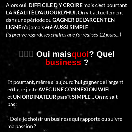
C
Alors oui,
DIFFICILE D'Y CROIRE
mais c'est pourtant
T
LA RÉALITÉ D'AUJOURD'HUI.
On vit actuellement
dans une période où
GAGNER DE L'ARGENT EN
E
LIGNE
n'a jamais été
AUSSI SIMPLE
R
(la preuve regarde les chiffres que j'ai réalisés 12 jours...)
🤷🏻‍♂️ Oui mais
quoi
? Quel
business
?
Et pourtant, même si aujourd'hui gagner de l'argent
en ligne juste
AVEC UNE CONNEXION WIFI
et
UN ORDINATEUR
paraît
SIMPLE...
On ne sait
pas :
- Dois-je choisir un business qui rapporte ou suivre
ma passion ?