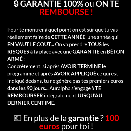
🔒
GARANTIE 100%
ou
ON TE
REMBOURSE !
Pour te montrer à quel point on est sûr que tu vas
réellement faire de
CETTE ANNÉE
, une année qui
EN VAUT LE COÛT...
On va prendre
TOUS
les
RISQUES
à ta place avec une
GARANTIE
en
BÉTON
ARMÉ
:
Concrètement, si après
AVOIR TERMINÉ
le
programme et après
AVOIR APPLIQUÉ
ce qui est
indiqué dedans, tu ne génère pas tes premiers euros
dans les 90 jours...
Auralpha s'engage à
TE
REMBOURSER
intégralement
JUSQU'AU
DERNIER CENTIME.
💶 En plus de la
garantie
?
100
euros
pour toi !