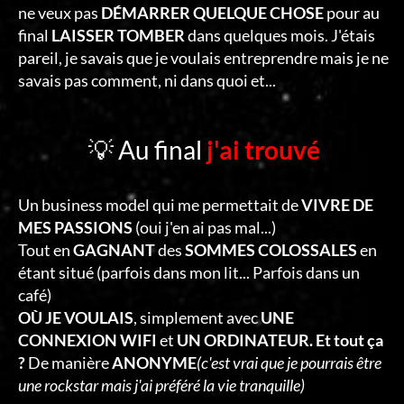
ne veux pas
DÉMARRER QUELQUE CHOSE
pour au
final
LAISSER TOMBER
dans quelques mois. J'étais
pareil, je savais que je voulais entreprendre mais je ne
savais pas comment, ni dans quoi et...
💡 Au final
j'ai trouvé
Un business model qui me permettait de
VIVRE DE
MES PASSIONS
(oui j'en ai pas mal...)
Tout en
GAGNANT
des
SOMMES COLOSSALES
en
étant situé (parfois dans mon lit... Parfois dans un
café)
OÙ JE VOULAIS
, simplement avec
UNE
CONNEXION WIFI
et
UN ORDINATEUR. Et tout ça
?
De manière
ANONYME
(c'est vrai que je pourrais être
une rockstar mais j'ai préféré la vie tranquille)