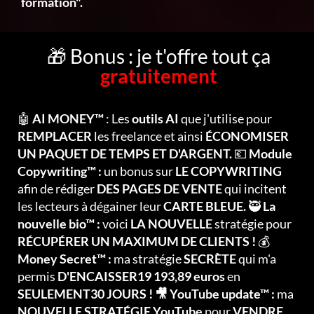
formation".
🎁 Bonus : je t'offre tout ça
gratuitement
🤖
AI MONEY™
: Les
outils AI
que j'utilise pour
REMPLACER
les freelance et ainsi
ÉCONOMISER
UN PAQUET DE TEMPS ET D'ARGENT.
💶
Module
Copywriting™ :
un bonus sur
LE COPYWRITING
afin de rédiger
DES PAGES DE VENTE
qui incitent
les lecteurs à dégainer leur
CARTE BLEUE.
🥷
La
nouvelle bio™ :
voici
LA NOUVELLE
stratégie pour
RÉCUPÉRER UN MAXIMUM DE CLIENTS !
💰
Money Secret™ :
ma stratégie
SECRÈTE
qui m'a
permis
D'ENCAISSER19 193,89 euros
en
SEULEMENT30 JOURS ! 🎥 YouTube update™ :
ma
NOUVELLE STRATÉGIE YouTube
pour
VENDRE