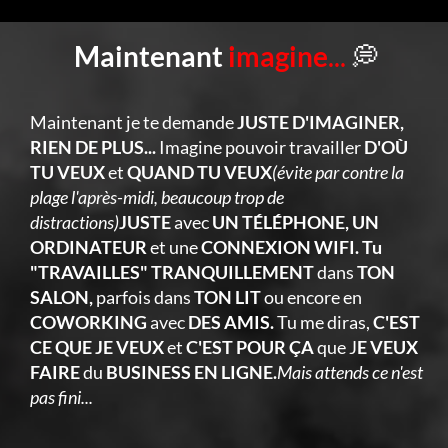
Maintenant
imagine
...
💭
Maintenant je te demande
JUSTE D'IMAGINER,
RIEN DE PLUS...
Imagine pouvoir travailler
D'OÙ
TU VEUX
et
QUAND TU VEUX
(évite par contre la
plage l'après-midi, beaucoup trop de
distractions)
JUSTE
avec
UN TÉLÉPHONE, UN
ORDINATEUR
et une
CONNEXION WIFI. Tu
"TRAVAILLES" TRANQUILLEMENT
dans
TON
SALON,
parfois dans
TON LIT
ou encore en
COWORKING
avec
DES AMIS.
Tu me diras,
C'EST
CE QUE JE VEUX
et
C'EST POUR ÇA
que J
E VEUX
FAIRE
du
BUSINESS EN LIGNE.
Mais attends ce n'est
pas fini...