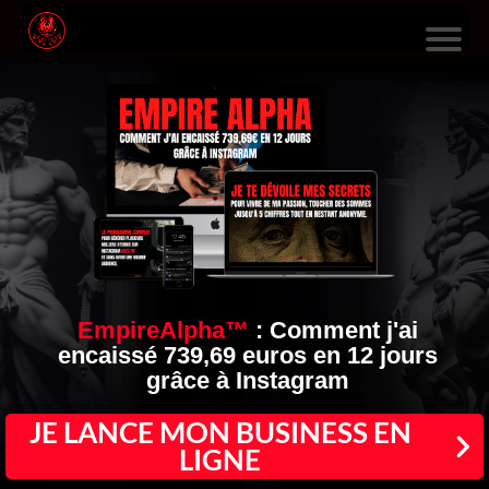
L
E
S
F
O
R
M
A
EmpireAlpha™
:
Comment j'ai
encaissé 739,69 euros en 12 jours
TI
grâce à Instagram
O
N
JE LANCE MON BUSINESS EN
LIGNE
S