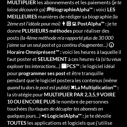
MULTIPLIER
les abonnements et les paiements
(je te
laisse découvrir ça)
💭BiographieAlpha™ :
voici
LES
MEILLEURES
manières de rédiger sa biographie
(la
2ème est l'idéale pour moi)
👨🏻‍💻 PostAlpha™ :
je te
donne
PLUSIEURS méthodes
pour réaliser des
posts
(la 4ème méthode m'a rapporté plus de 30 000
j'aime sur un seul post et ça continu d'augmenter...)
🕡
Horaire Omniprésent™ :
voici les heures à laquelle il
faut poster et
SEULEMENT
à ces heures-là
(si tu veux
exploser tes interactions...)
🏧PCS™ :
le logiciel idéal
pour
programmer ses post
et être tranquille
pendant que le logiciel postera les contenus
(même
quand tu dors le post est publié)
✖La Multiplication™ :
la stratégie pour
MULTIPLIER PAR 2,3,5,9 VOIRE
10 OU ENCORE PLUS
le nombre de personnes
touchées
(tu risques de décupler tes abonnés en
quelques jours...)
📲
LogicielAlpha™ :
je te dévoile
TOUTES
les applications et logiciels que j'utilise