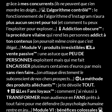
grâce à
mes concurrents
(ils ne peuvent que s'en
mordre les doigts...)
💻
L'algorithme contrôlé™ :
le
fonctionnement de l'algorithme d'Instagram n'aura
plus aucun secret pour toi
(et comment tu peux
l'exploiter pour exploser...)
💉Addiction obscure™ :
la procédure vilaine
qui rend les personnes
addict à
ton contenus
(on pourrait même croire que c'est
illégal...)
Module V : produits irresistibles 💶La
vente passive™ :
une astuce que
PEU DE
PERSONNES
exploitent mais qui me fait
ENCAISSER
plusieurs centaines d'euros par mois
sans rien faire...
(on attaque directement le
subconscient de nos chers prospects...)
😍La méthode
des produits alléchants™ :
je te dévoile
TOUT.
👨🏻‍💻Les Fans loyaux™ :
comment j'ai réussi à
TRANSFORMER
mon audience en
FANS
prêts à
tout faire pour me défendre
(la psychologie humaine
rentre en jeu...)
Module VI : bénéfices colossales 💻