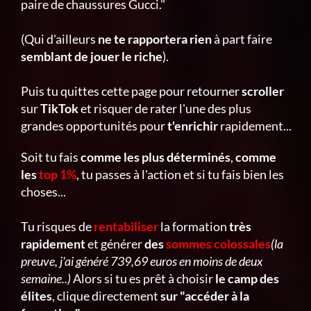
paire de chaussures Gucci."
(Qui d'ailleurs
ne te rapportera rien
à part faire
semblant de jouer le riche
).
Puis tu quittes cette page pour retourner
scroller
sur
TikTok
et risquer de rater l'une des plus
grandes opportunités pour
t'enrichir
rapidement...
Soit tu fais
comme les plus déterminés
,
comme
les
top 1%
, tu passes à l'action et si tu fais bien les
choses...
Tu risques de
rentabiliser
la formation
très
rapidement
et générer
des
sommes colossales
(la
preuve, j'ai généré 739,69 euros en moins de deux
semaine..)
Alors si tu es prêt à choisir
le camp des
élites
, clique directement
sur "accéder à la