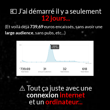
C
O
💶 J'ai démarré il y a seulement
12 jours...
N
T
(Et voilà déjà
739,69
euros encaissés, sans avoir une
A
large audience
, sans pubs, etc...)
C
T
S
E
C
O
⚠️ Tout ça juste avec une
N
connexion
internet
N
et un
ordinateur...
E