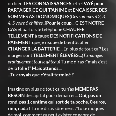
ou bien
TES CONNAISSANCES,
être
PAYÉ pour
PARTAGER CE QUI T'ANIME
et
ENCAISSER DES
SOMMES ASTRONOMIQUES
(Des sommes à 2, 3,
4, 5 voire 6 chiffres..)
Pour le coup... C'EST NOTRE
CAS
et parfois le téléphone
CHAUFFE
TELLEMENT
à cause
DES NOTIFICATIONS DE
PAIEMENT
que je risque de bientôt aller
CHANGER LA BATTERIE...
En plus de tout ça ? Les
marges sont
TELLEMENT ÉLEVÉES...
(Tu manges
pratiquement tout le gâteau)
Tu me diras :"mais c'est
de la folie !"
Mais attends...
...Tu croyais que c'était terminé ?
Imagine en plus de tout ça, tu n'as
MÊME PAS
BESOIN
de capital pour démarrer...
Oui, pas un
rond, pas 1 centime qui sort de ta poche. 0 euros,
rien, nada !
Tu me diras sûrement :"tu te moques
de moi, comment ça peut exister ce genre de