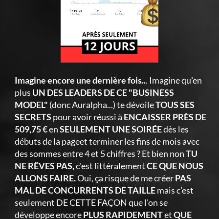
Imagine encore une dernière fois..
. Imagine qu'en
plus
UN DES LEADERS DE CE "BUSINESS
MODEL"
(donc Auralpha...) te dévoile
TOUS SES
SECRETS
pour avoir réussi à
ENCAISSER PRÈS DE
509,75 €
en
SEULEMENT UNE SOIRÉE
dès les
débuts de la pageet terminer les fins de mois avec
des sommes entre 4 et 5 chiffres ? Et bien non
TU
NE RÊVES PAS,
c'est littéralement
CE QUE NOUS
ALLONS FAIRE.
Oui, ça risque de me créer
PAS
MAL DE CONCURRENTS DE TAILLE
mais c'est
seulement DE CETTE FAÇON que l'on se
développe encore
PLUS RAPIDEMENT
et
QUE