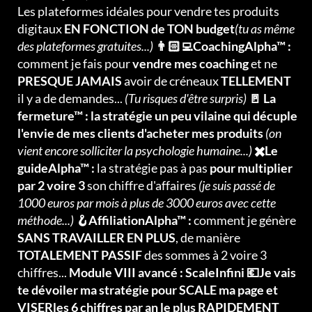
Les plateformes idéales pour vendre tes produits
digitaux
EN FONCTION de TON budget
(tu as même
des plateformes gratuites...)
👨🏻‍💻CoachingAlpha™ :
comment je fais pour
vendre mes coaching
et ne
PRESQUE JAMAIS
avoir de créneaux
TELLEMENT
il y a de demandes...
(Tu risques d'être surpris)
🚪 La
fermeture™ : la stratégie un peu vilaine qui décuple
l'envie de mes clients d'acheter mes produits
(on
vient encore solliciter la psychologie humaine...)
✖️Le
guideAlpha™ :
la stratégie pas à pas
pour multiplier
par 2 voire 3
son chiffre d'affaires
(je suis passé de
1000 euros par mois à plus de 3000 euros avec cette
méthode...)
🪝AffiliationAlpha™ :
comment je génère
SANS TRAVAILLER EN PLUS
, de manière
TOTALEMENT PASSIF
des sommes à 2 voire 3
chiffres...
Module VIII avancé : ScaleInfini 💶Je vais
te dévoiler ma stratégie pour SCALE ma page et
VISERles 6 chiffres par an le plus RAPIDEMENT