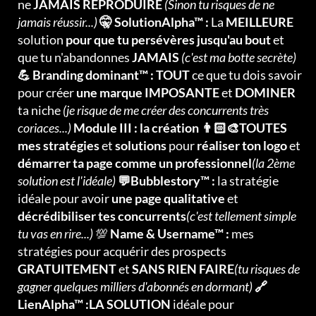
ne
JAMAIS REPRODUIRE
(Sinon tu risques de ne
jamais réussir...)
🤫 SolutionAlpha™ :
La
MEILLEURE
solution
pour que tu persévères jusqu'au bout
et
que tu n'abandonnes
JAMAIS
(c'est ma botte secrète)
💪 Branding dominant™ : TOUT
ce que tu dois savoir
pour créer
une marque IMPOSANTE
et
DOMINER
ta niche
(je risque de me créer des concurrents très
coriaces...)
Module III : la création 👨🏻‍🎨TOUTES
mes stratégies
et
solutions
pour
réaliser ton logo
et
démarrer ta page comme un professionnel
(la 2ème
solution est l'idéale)
💬Bubblestory™ :
la stratégie
idéale pour avoir
une page qualitative
et
décrédibiliser tes concurrents
(c'est tellement simple
tu vas en rire...)
💯
Name & Username™ :
mes
stratégies pour acquérir des prospects
GRATUITEMENT
et
SANS RIEN FAIRE
(tu risques de
gagner quelques milliers d'abonnés en dormant)
🔗
LienAlpha™ :LA SOLUTION
idéale pour