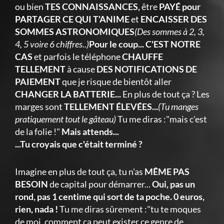
ou bien
TES CONNAISSANCES,
être
PAYÉ pour
PARTAGER CE QUI T'ANIME
et
ENCAISSER DES
SOMMES ASTRONOMIQUES
(Des sommes à 2, 3,
4, 5 voire 6 chiffres..)
Pour le coup... C'EST NOTRE
CAS
et parfois le téléphone
CHAUFFE
TELLEMENT
à cause
DES NOTIFICATIONS DE
PAIEMENT
que je risque de bientôt aller
CHANGER LA BATTERIE...
En plus de tout ça ? Les
marges sont
TELLEMENT ÉLEVÉES...
(Tu manges
pratiquement tout le gâteau)
Tu me diras :"mais c'est
de la folie !"
Mais attends...
...Tu croyais que c'était terminé ?
Imagine en plus de tout ça, tu n'as
MÊME PAS
BESOIN
de capital pour démarrer...
Oui, pas un
rond, pas 1 centime qui sort de ta poche. 0 euros,
rien, nada !
Tu me diras sûrement :"tu te moques
de moi, comment ça peut exister ce genre de