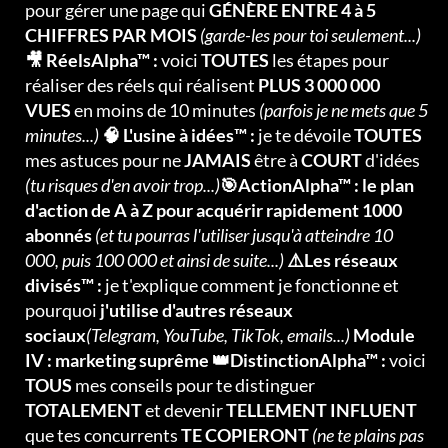
pour gérer une page qui
GÉNÈRE ENTRE 4 à 5
CHIFFRES PAR MOIS
(garde-les pour toi seulement...)
🎥 RéelsAlpha™ :
voici
TOUTES
les étapes pour
réaliser des réels qui réalisent
PLUS 3 000 000
VUES
en moins de 10 minutes
(parfois je ne mets que 5
minutes...)
🧠 L'usine à idées™ :
je te dévoile
TOUTES
mes astuces pour ne
JAMAIS
être à
COURT
d'idées
(tu risques d'en avoir trop...)
🎯ActionAlpha™ : le plan
d'action de A à Z pour acquérir rapidement 1000
abonnés
(et tu pourras l'utiliser jusqu'à atteindre 10
000, puis 100 000 et ainsi de suite...)
⚠️Les réseaux
divisés™ :
je t'explique comment je fonctionne et
pourquoi
j'utilise d'autres réseaux
sociaux
(Telegram, YouTube, TikTok, emails...)
Module
IV : marketing suprême 👑DistinctionAlpha™ :
voici
TOUS
mes conseils pour te distinguer
TOTALEMENT
et devenir
TELLEMENT INFLUENT
que tes concurrents
TE COPIERONT
(ne te plains pas