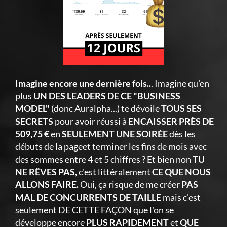
Imagine encore une dernière fois..
. Imagine qu'en
plus
UN DES LEADERS DE CE "BUSINESS
MODEL"
(donc Auralpha...) te dévoile
TOUS SES
SECRETS
pour avoir réussi à
ENCAISSER PRÈS DE
509,75 €
en
SEULEMENT UNE SOIRÉE
dès les
débuts de la pageet terminer les fins de mois avec
des sommes entre 4 et 5 chiffres ? Et bien non
TU
NE RÊVES PAS,
c'est littéralement
CE QUE NOUS
ALLONS FAIRE.
Oui, ça risque de me créer
PAS
MAL DE CONCURRENTS DE TAILLE
mais c'est
seulement DE CETTE FAÇON que l'on se
développe encore
PLUS RAPIDEMENT
et
QUE