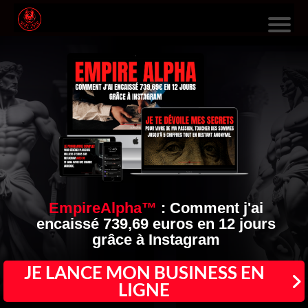
L
E
S
F
O
R
M
A
EmpireAlpha™
:
Comment j'ai
encaissé 739,69 euros en 12 jours
TI
grâce à Instagram
O
N
JE LANCE MON BUSINESS EN
LIGNE
S