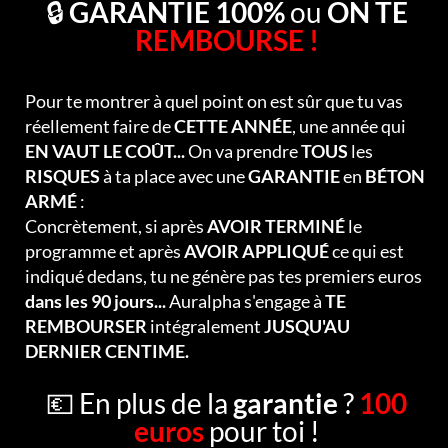
🔒
GARANTIE 100%
ou
ON TE
REMBOURSE !
Pour te montrer à quel point on est sûr que tu vas
réellement faire de
CETTE ANNÉE
, une année qui
EN VAUT LE COÛT...
On va prendre
TOUS
les
RISQUES
à ta place avec une
GARANTIE
en
BÉTON
ARMÉ
:
Concrètement, si après
AVOIR TERMINÉ
le
programme et après
AVOIR APPLIQUÉ
ce qui est
indiqué dedans, tu ne génère pas tes premiers euros
dans les 90 jours...
Auralpha s'engage à
TE
REMBOURSER
intégralement
JUSQU'AU
DERNIER CENTIME.
💶 En plus de la
garantie
?
100
euros
pour toi !