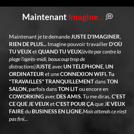
Maintenant
imagine
...
💭
Maintenant je te demande
JUSTE D'IMAGINER,
RIEN DE PLUS...
Imagine pouvoir travailler
D'OÙ
TU VEUX
et
QUAND TU VEUX
(évite par contre la
plage l'après-midi, beaucoup trop de
distractions)
JUSTE
avec
UN TÉLÉPHONE, UN
ORDINATEUR
et une
CONNEXION WIFI. Tu
"TRAVAILLES" TRANQUILLEMENT
dans
TON
SALON,
parfois dans
TON LIT
ou encore en
COWORKING
avec
DES AMIS.
Tu me diras,
C'EST
CE QUE JE VEUX
et
C'EST POUR ÇA
que J
E VEUX
FAIRE
du
BUSINESS EN LIGNE.
Mais attends ce n'est
pas fini...