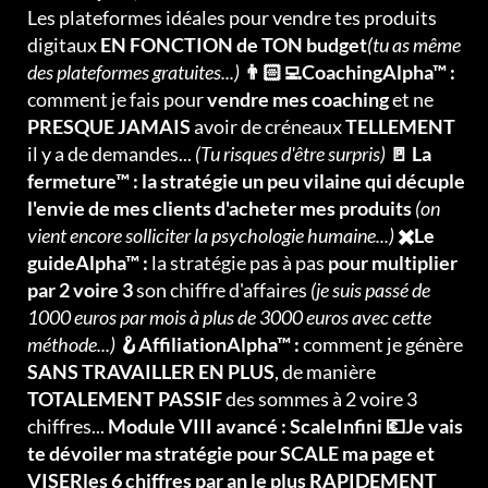
Les plateformes idéales pour vendre tes produits
digitaux
EN FONCTION de TON budget
(tu as même
des plateformes gratuites...)
👨🏻‍💻CoachingAlpha™ :
comment je fais pour
vendre mes coaching
et ne
PRESQUE JAMAIS
avoir de créneaux
TELLEMENT
il y a de demandes...
(Tu risques d'être surpris)
🚪 La
fermeture™ : la stratégie un peu vilaine qui décuple
l'envie de mes clients d'acheter mes produits
(on
vient encore solliciter la psychologie humaine...)
✖️Le
guideAlpha™ :
la stratégie pas à pas
pour multiplier
par 2 voire 3
son chiffre d'affaires
(je suis passé de
1000 euros par mois à plus de 3000 euros avec cette
méthode...)
🪝AffiliationAlpha™ :
comment je génère
SANS TRAVAILLER EN PLUS
, de manière
TOTALEMENT PASSIF
des sommes à 2 voire 3
chiffres...
Module VIII avancé : ScaleInfini 💶Je vais
te dévoiler ma stratégie pour SCALE ma page et
VISERles 6 chiffres par an le plus RAPIDEMENT