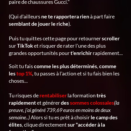
paire de chaussures Gucci."
(Qui d'ailleurs
ne te rapportera rien
à part faire
semblant de jouer le riche
).
Puis tu quittes cette page pour retourner
scroller
sur
TikTok
et risquer de rater l'une des plus
grandes opportunités pour
t'enrichir
rapidement...
Soit tu fais
comme les plus déterminés
,
comme
les
top 1%
, tu passes à l'action et si tu fais bien les
choses...
Tu risques de
rentabiliser
la formation
très
rapidement
et générer
des
sommes colossales
(la
preuve, j'ai généré 739,69 euros en moins de deux
semaine..)
Alors si tu es prêt à choisir
le camp des
élites
, clique directement
sur "accéder à la