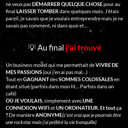
ne veux pas
DÉMARRER QUELQUE CHOSE
pour au
final
LAISSER TOMBER
dans quelques mois. J'étais
pareil, je savais que je voulais entreprendre mais je ne
savais pas comment, ni dans quoi et...
💡 Au final
j'ai trouvé
Un business model qui me permettait de
VIVRE DE
MES PASSIONS
(oui j'en ai pas mal...)
Tout en
GAGNANT
des
SOMMES COLOSSALES
en
étant situé (parfois dans mon lit... Parfois dans un
café)
OÙ JE VOULAIS
, simplement avec
UNE
CONNEXION WIFI
et
UN ORDINATEUR. Et tout ça
?
De manière
ANONYME
(c'est vrai que je pourrais être
une rockstar mais j'ai préféré la vie tranquille)