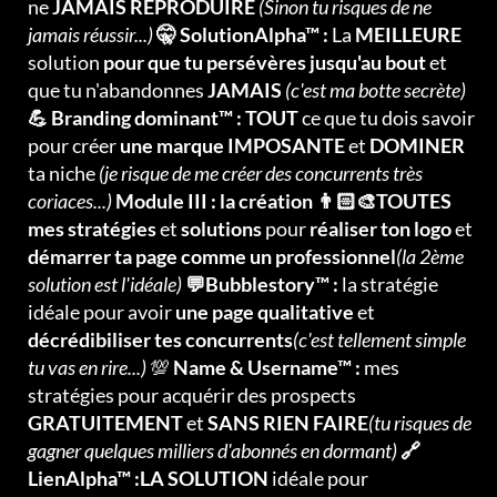
ne
JAMAIS REPRODUIRE
(Sinon tu risques de ne
jamais réussir...)
🤫 SolutionAlpha™ :
La
MEILLEURE
solution
pour que tu persévères jusqu'au bout
et
que tu n'abandonnes
JAMAIS
(c'est ma botte secrète)
💪 Branding dominant™ : TOUT
ce que tu dois savoir
pour créer
une marque IMPOSANTE
et
DOMINER
ta niche
(je risque de me créer des concurrents très
coriaces...)
Module III : la création 👨🏻‍🎨TOUTES
mes stratégies
et
solutions
pour
réaliser ton logo
et
démarrer ta page comme un professionnel
(la 2ème
solution est l'idéale)
💬Bubblestory™ :
la stratégie
idéale pour avoir
une page qualitative
et
décrédibiliser tes concurrents
(c'est tellement simple
tu vas en rire...)
💯
Name & Username™ :
mes
stratégies pour acquérir des prospects
GRATUITEMENT
et
SANS RIEN FAIRE
(tu risques de
gagner quelques milliers d'abonnés en dormant)
🔗
LienAlpha™ :LA SOLUTION
idéale pour