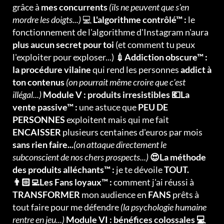
grâce à
mes concurrents
(ils ne peuvent que s'en
mordre les doigts...)
💻
L'algorithme contrôlé™ :
le
fonctionnement de l'algorithme d'Instagram n'aura
plus aucun secret pour toi
(et comment tu peux
l'exploiter pour exploser...)
💉Addiction obscure™ :
la procédure vilaine
qui rend les personnes
addict à
ton contenus
(on pourrait même croire que c'est
illégal...)
Module V : produits irresistibles 💶La
vente passive™ :
une astuce que
PEU DE
PERSONNES
exploitent mais qui me fait
ENCAISSER
plusieurs centaines d'euros par mois
sans rien faire...
(on attaque directement le
subconscient de nos chers prospects...)
😍La méthode
des produits alléchants™ :
je te dévoile
TOUT.
👨🏻‍💻Les Fans loyaux™ :
comment j'ai réussi à
TRANSFORMER
mon audience en
FANS
prêts à
tout faire pour me défendre
(la psychologie humaine
rentre en jeu...)
Module VI : bénéfices colossales 💻