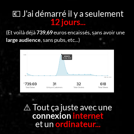
C
O
💶 J'ai démarré il y a seulement
12 jours...
N
T
(Et voilà déjà
739,69
euros encaissés, sans avoir une
A
large audience
, sans pubs, etc...)
C
T
S
E
C
O
⚠️ Tout ça juste avec une
N
connexion
internet
N
et un
ordinateur...
E