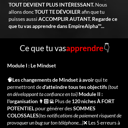
TOUT DEVIENT PLUS INTÉRESSANT.
Nous
allons donc
TOUT TE DÉVOILER
afin que tu
puisses aussi
ACCOMPLIR AUTANT. Regarde ce
que tu vas apprendre dans EmpireAlpha™...
Ce que tu vas
apprendre
👇
Module I : Le Mindset
🧠Les changements de Mindset à avoir
qui te
permettront de
d'atteindre tous tes objectifs
(tout
en développant ta confiance en toi)
Module II :
l'organisation 👨🏻‍💻
Plus de
120 niches À FORT
POTENTIEL
pour générer des
SOMMES
COLOSSALES
(tes notifications de paiement risquent de
provoquer un bug sur ton téléphone...)
❌ Les 5 erreurs à