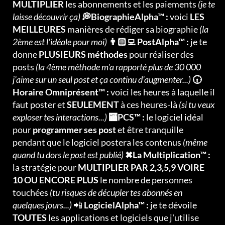
MULTIPLIER
les abonnements et les paiements
(je te
laisse découvrir ça)
💭BiographieAlpha™ :
voici
LES
MEILLEURES
manières de rédiger sa biographie
(la
2ème est l'idéale pour moi)
👨🏻‍💻 PostAlpha™ :
je te
donne
PLUSIEURS méthodes
pour réaliser des
posts
(la 4ème méthode m'a rapporté plus de 30 000
j'aime sur un seul post et ça continu d'augmenter...)
🕡
Horaire Omniprésent™ :
voici les heures à laquelle il
faut poster et
SEULEMENT
à ces heures-là
(si tu veux
exploser tes interactions...)
🏧PCS™ :
le logiciel idéal
pour
programmer ses post
et être tranquille
pendant que le logiciel postera les contenus
(même
quand tu dors le post est publié)
✖La Multiplication™ :
la stratégie pour
MULTIPLIER PAR 2,3,5,9 VOIRE
10 OU ENCORE PLUS
le nombre de personnes
touchées
(tu risques de décupler tes abonnés en
quelques jours...)
📲
LogicielAlpha™ :
je te dévoile
TOUTES
les applications et logiciels que j'utilise