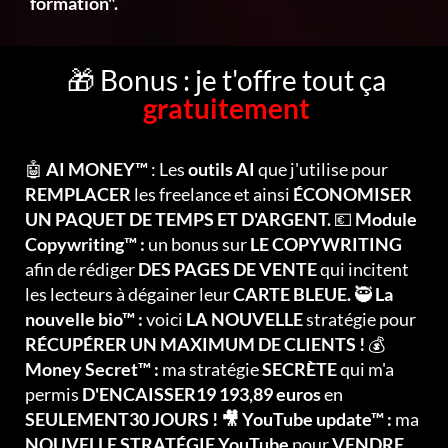
formation".
🎁 Bonus : je t'offre tout ça
gratuitement
🤖
AI MONEY™
: Les
outils AI
que j'utilise pour
REMPLACER
les freelance et ainsi
ÉCONOMISER
UN PAQUET DE TEMPS ET D'ARGENT.
💶
Module
Copywriting™ :
un bonus sur
LE COPYWRITING
afin de rédiger
DES PAGES DE VENTE
qui incitent
les lecteurs à dégainer leur
CARTE BLEUE.
🥷
La
nouvelle bio™ :
voici
LA NOUVELLE
stratégie pour
RÉCUPÉRER UN MAXIMUM DE CLIENTS !
💰
Money Secret™ :
ma stratégie
SECRÈTE
qui m'a
permis
D'ENCAISSER19 193,89 euros
en
SEULEMENT30 JOURS ! 🎥 YouTube update™ :
ma
NOUVELLE STRATÉGIE YouTube
pour
VENDRE