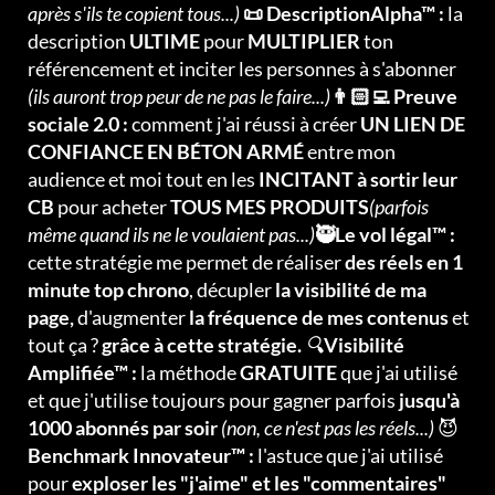
après s'ils te copient tous...)
📜 DescriptionAlpha™ :
la
description
ULTIME
pour
MULTIPLIER
ton
référencement et inciter les personnes à s'abonner
(ils auront trop peur de ne pas le faire...)
👨🏻‍💻 Preuve
sociale 2.0 :
comment j'ai réussi à créer
UN LIEN DE
CONFIANCE EN BÉTON ARMÉ
entre mon
audience et moi tout en les
INCITANT à sortir leur
CB
pour acheter
TOUS MES PRODUITS
(parfois
même quand ils ne le voulaient pas...)
🥷Le vol légal™ :
cette stratégie me permet de réaliser
des réels en 1
minute top chrono
, décupler
la visibilité de ma
page,
d'augmenter
la fréquence de mes contenus
et
tout ça ?
grâce à cette stratégie.
🔍
Visibilité
Amplifiée™ :
la méthode
GRATUITE
que j'ai utilisé
et que j'utilise toujours pour gagner parfois
jusqu'à
1000 abonnés par soir
(non, ce n'est pas les réels...)
😈
Benchmark Innovateur™ :
l'astuce que j'ai utilisé
pour
exploser les "j'aime" et les "commentaires"