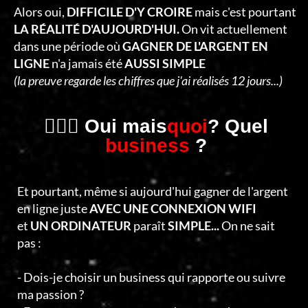
C
Alors oui,
DIFFICILE D'Y CROIRE
mais c'est pourtant
T
LA RÉALITÉ D'AUJOURD'HUI.
On vit actuellement
dans une période où
GAGNER DE L'ARGENT EN
E
LIGNE
n'a jamais été
AUSSI SIMPLE
R
(la preuve regarde les chiffres que j'ai réalisés 12 jours...)
🤷🏻‍♂️ Oui mais
quoi
? Quel
business
?
Et pourtant, même si aujourd'hui gagner de l'argent
en ligne juste
AVEC UNE CONNEXION WIFI
et
UN ORDINATEUR
paraît
SIMPLE...
On ne sait
pas :
- Dois-je choisir un business qui rapporte ou suivre
ma passion ?