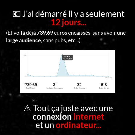
C
O
💶 J'ai démarré il y a seulement
12 jours...
N
T
(Et voilà déjà
739,69
euros encaissés, sans avoir une
A
large audience
, sans pubs, etc...)
C
T
S
E
C
O
⚠️ Tout ça juste avec une
N
connexion
internet
N
et un
ordinateur...
E