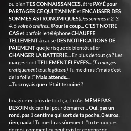
ou bien
TES CONNAISSANCES,
être
PAYÉ pour
PARTAGER CE QUI T'ANIME
et
ENCAISSER DES
SOMMES ASTRONOMIQUES
(Des sommes à 2, 3,
4, 5 voire 6 chiffres..)
Pour le coup... C'EST NOTRE
CAS
et parfois le téléphone
CHAUFFE
TELLEMENT
à cause
DES NOTIFICATIONS DE
PAIEMENT
que je risque de bientôt aller
CHANGER LA BATTERIE...
En plus de tout ça ? Les
marges sont
TELLEMENT ÉLEVÉES...
(Tu manges
pratiquement tout le gâteau)
Tu me diras :"mais c'est
de la folie !"
Mais attends...
...Tu croyais que c'était terminé ?
Imagine en plus de tout ça, tu n'as
MÊME PAS
BESOIN
de capital pour démarrer...
Oui, pas un
rond, pas 1 centime qui sort de ta poche. 0 euros,
rien, nada !
Tu me diras sûrement :"tu te moques
de moi, comment ça peut exister ce genre de