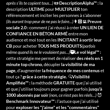
après s'ils te copient tous...)
📜 DescriptionAlpha™ :
la
description
ULTIME
pour
MULTIPLIER
ton
référencement et inciter les personnes à s'abonner
(ils auront trop peur de ne pas le faire...)
👨🏻‍💻 Preuve
sociale 2.0 :
comment j'ai réussi à créer
UN LIEN DE
CONFIANCE EN BÉTON ARMÉ
entre mon
audience et moi tout en les
INCITANT à sortir leur
CB
pour acheter
TOUS MES PRODUITS
(parfois
même quand ils ne le voulaient pas...)
🥷Le vol légal™ :
cette stratégie me permet de réaliser
des réels en 1
minute top chrono
, décupler
la visibilité de ma
page,
d'augmenter
la fréquence de mes contenus
et
tout ça ?
grâce à cette stratégie.
🔍
Visibilité
Amplifiée™ :
la méthode
GRATUITE
que j'ai utilisé
et que j'utilise toujours pour gagner parfois
jusqu'à
1000 abonnés par soir
(non, ce n'est pas les réels...)
😈
Benchmark Innovateur™ :
l'astuce que j'ai utilisé
pour
exploser les "j'aime" et les "commentaires"