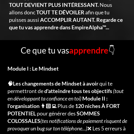
TOUT DEVIENT PLUS INTÉRESSANT.
Nous
allons donc
TOUT TE DÉVOILER
afin que tu
puisses aussi
ACCOMPLIR AUTANT. Regarde ce
que tu vas apprendre dans EmpireAlpha™...
Ce que tu vas
apprendre
👇
Module I : Le Mindset
🧠Les changements de Mindset à avoir
qui te
permettront de
d'atteindre tous tes objectifs
(tout
en développant ta confiance en toi)
Module II :
l'organisation 👨🏻‍💻
Plus de
120 niches À FORT
POTENTIEL
pour générer des
SOMMES
COLOSSALES
(tes notifications de paiement risquent de
provoquer un bug sur ton téléphone...)
❌ Les 5 erreurs à