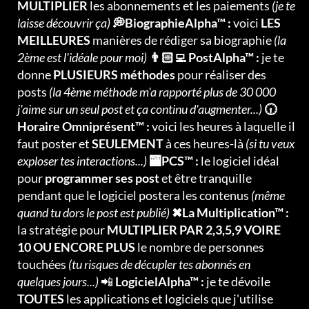
MULTIPLIER
les abonnements et les paiements
(je te
laisse découvrir ça)
💭BiographieAlpha™ :
voici
LES
MEILLEURES
manières de rédiger sa biographie
(la
2ème est l'idéale pour moi)
👨🏻‍💻 PostAlpha™ :
je te
donne
PLUSIEURS méthodes
pour réaliser des
posts
(la 4ème méthode m'a rapporté plus de 30 000
j'aime sur un seul post et ça continu d'augmenter...)
🕡
Horaire Omniprésent™ :
voici les heures à laquelle il
faut poster et
SEULEMENT
à ces heures-là
(si tu veux
exploser tes interactions...)
🏧PCS™ :
le logiciel idéal
pour
programmer ses post
et être tranquille
pendant que le logiciel postera les contenus
(même
quand tu dors le post est publié)
✖La Multiplication™ :
la stratégie pour
MULTIPLIER PAR 2,3,5,9 VOIRE
10 OU ENCORE PLUS
le nombre de personnes
touchées
(tu risques de décupler tes abonnés en
quelques jours...)
📲
LogicielAlpha™ :
je te dévoile
TOUTES
les applications et logiciels que j'utilise