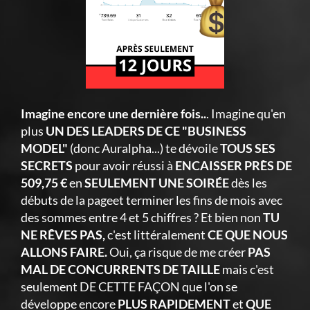
Imagine encore une dernière fois..
. Imagine qu'en
plus
UN DES LEADERS DE CE "BUSINESS
MODEL"
(donc Auralpha...) te dévoile
TOUS SES
SECRETS
pour avoir réussi à
ENCAISSER PRÈS DE
509,75 €
en
SEULEMENT UNE SOIRÉE
dès les
débuts de la pageet terminer les fins de mois avec
des sommes entre 4 et 5 chiffres ? Et bien non
TU
NE RÊVES PAS,
c'est littéralement
CE QUE NOUS
ALLONS FAIRE.
Oui, ça risque de me créer
PAS
MAL DE CONCURRENTS DE TAILLE
mais c'est
seulement DE CETTE FAÇON que l'on se
développe encore
PLUS RAPIDEMENT
et
QUE