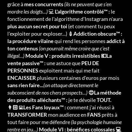
grâce à
mes concurrents
(ils ne peuvent que s'en
mordre les doigts...)
💻
L'algorithme contrôlé™ :
le
fonctionnement de l'algorithme d'Instagram n'aura
plus aucun secret pour toi
(et comment tu peux
l'exploiter pour exploser...)
💉Addiction obscure™ :
la procédure vilaine
qui rend les personnes
addict à
ton contenus
(on pourrait même croire que c'est
illégal...)
Module V : produits irresistibles 💶La
vente passive™ :
une astuce que
PEU DE
PERSONNES
exploitent mais qui me fait
ENCAISSER
plusieurs centaines d'euros par mois
sans rien faire...
(on attaque directement le
subconscient de nos chers prospects...)
😍La méthode
des produits alléchants™ :
je te dévoile
TOUT.
👨🏻‍💻Les Fans loyaux™ :
comment j'ai réussi à
TRANSFORMER
mon audience en
FANS
prêts à
tout faire pour me défendre
(la psychologie humaine
rentre en jeu...)
Module VI : bénéfices colossales 💻