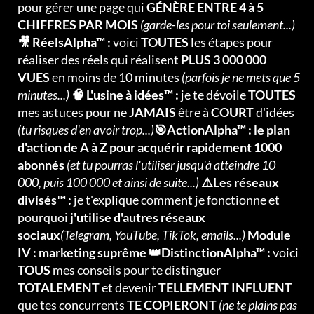
pour gérer une page qui
GÉNÈRE ENTRE 4 à 5
CHIFFRES PAR MOIS
(garde-les pour toi seulement...)
🎥 RéelsAlpha™ :
voici
TOUTES
les étapes pour
réaliser des réels qui réalisent
PLUS 3 000 000
VUES
en moins de 10 minutes
(parfois je ne mets que 5
minutes...)
🧠 L'usine à idées™ :
je te dévoile
TOUTES
mes astuces pour ne
JAMAIS
être à
COURT
d'idées
(tu risques d'en avoir trop...)
🎯ActionAlpha™ : le plan
d'action de A à Z pour acquérir rapidement 1000
abonnés
(et tu pourras l'utiliser jusqu'à atteindre 10
000, puis 100 000 et ainsi de suite...)
⚠️Les réseaux
divisés™ :
je t'explique comment je fonctionne et
pourquoi
j'utilise d'autres réseaux
sociaux
(Telegram, YouTube, TikTok, emails...)
Module
IV : marketing suprême 👑DistinctionAlpha™ :
voici
TOUS
mes conseils pour te distinguer
TOTALEMENT
et devenir
TELLEMENT INFLUENT
que tes concurrents
TE COPIERONT
(ne te plains pas