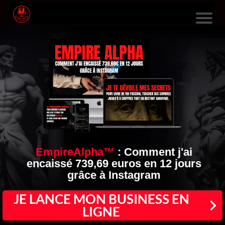
L
E
S
F
O
R
M
A
EmpireAlpha™
:
Comment j'ai
encaissé 739,69 euros en 12 jours
TI
grâce à Instagram
O
N
JE LANCE MON BUSINESS EN
LIGNE
S