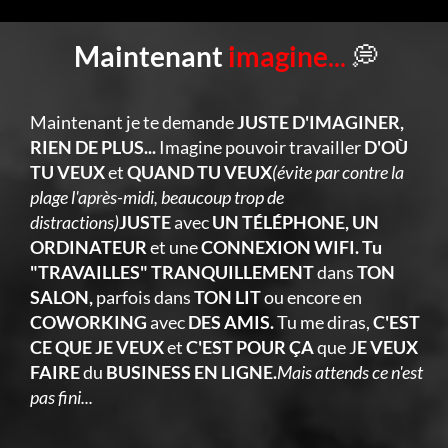
Maintenant
imagine
...
💭
Maintenant je te demande
JUSTE D'IMAGINER,
RIEN DE PLUS...
Imagine pouvoir travailler
D'OÙ
TU VEUX
et
QUAND TU VEUX
(évite par contre la
plage l'après-midi, beaucoup trop de
distractions)
JUSTE
avec
UN TÉLÉPHONE, UN
ORDINATEUR
et une
CONNEXION WIFI. Tu
"TRAVAILLES" TRANQUILLEMENT
dans
TON
SALON,
parfois dans
TON LIT
ou encore en
COWORKING
avec
DES AMIS.
Tu me diras,
C'EST
CE QUE JE VEUX
et
C'EST POUR ÇA
que J
E VEUX
FAIRE
du
BUSINESS EN LIGNE.
Mais attends ce n'est
pas fini...