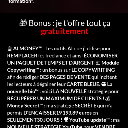
formation".
🎁 Bonus : je t'offre tout ça
gratuitement
🤖
AI MONEY™
: Les
outils AI
que j'utilise pour
REMPLACER
les freelance et ainsi
ÉCONOMISER
UN PAQUET DE TEMPS ET D'ARGENT.
💶
Module
Copywriting™ :
un bonus sur
LE COPYWRITING
afin de rédiger
DES PAGES DE VENTE
qui incitent
les lecteurs à dégainer leur
CARTE BLEUE.
🥷
La
nouvelle bio™ :
voici
LA NOUVELLE
stratégie pour
RÉCUPÉRER UN MAXIMUM DE CLIENTS !
💰
Money Secret™ :
ma stratégie
SECRÈTE
qui m'a
permis
D'ENCAISSER19 193,89 euros
en
SEULEMENT30 JOURS ! 🎥 YouTube update™ :
ma
NOUVELLE STRATÉGIE YouTube
pour
VENDRE