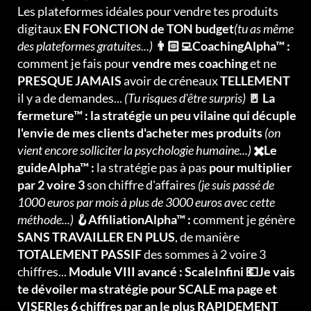
Les plateformes idéales pour vendre tes produits
digitaux
EN FONCTION de TON budget
(tu as même
des plateformes gratuites...)
👨🏻‍💻CoachingAlpha™ :
comment je fais pour
vendre mes coaching
et ne
PRESQUE JAMAIS
avoir de créneaux
TELLEMENT
il y a de demandes...
(Tu risques d'être surpris)
🚪 La
fermeture™ : la stratégie un peu vilaine qui décuple
l'envie de mes clients d'acheter mes produits
(on
vient encore solliciter la psychologie humaine...)
✖️Le
guideAlpha™ :
la stratégie pas à pas
pour multiplier
par 2 voire 3
son chiffre d'affaires
(je suis passé de
1000 euros par mois à plus de 3000 euros avec cette
méthode...)
🪝AffiliationAlpha™ :
comment je génère
SANS TRAVAILLER EN PLUS
, de manière
TOTALEMENT PASSIF
des sommes à 2 voire 3
chiffres...
Module VIII avancé : ScaleInfini 💶Je vais
te dévoiler ma stratégie pour SCALE ma page et
VISERles 6 chiffres par an le plus RAPIDEMENT