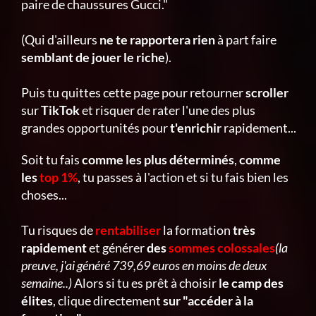
paire de chaussures Gucci."
(Qui d'ailleurs
ne te rapportera rien
à part faire
semblant de jouer le riche
).
Puis tu quittes cette page pour retourner
scroller
sur
TikTok
et risquer de rater l'une des plus
grandes opportunités pour
t'enrichir
rapidement...
Soit tu fais
comme les plus déterminés
,
comme
les
top 1%
, tu passes à l'action et si tu fais bien les
choses...
Tu risques de
rentabiliser
la formation
très
rapidement
et générer
des
sommes colossales
(la
preuve, j'ai généré 739,69 euros en moins de deux
semaine..)
Alors si tu es prêt à choisir
le camp des
élites
, clique directement
sur "accéder à la