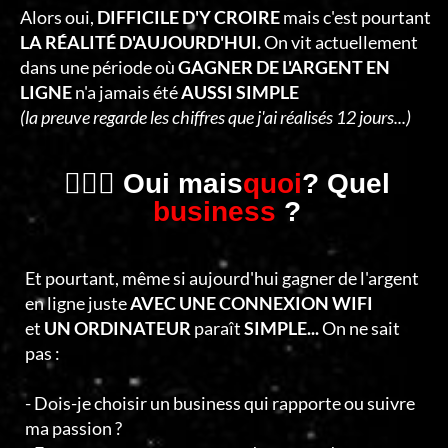
C
Alors oui,
DIFFICILE D'Y CROIRE
mais c'est pourtant
T
LA RÉALITÉ D'AUJOURD'HUI.
On vit actuellement
dans une période où
GAGNER DE L'ARGENT EN
E
LIGNE
n'a jamais été
AUSSI SIMPLE
R
(la preuve regarde les chiffres que j'ai réalisés 12 jours...)
🤷🏻‍♂️ Oui mais
quoi
? Quel
business
?
Et pourtant, même si aujourd'hui gagner de l'argent
en ligne juste
AVEC UNE CONNEXION WIFI
et
UN ORDINATEUR
paraît
SIMPLE...
On ne sait
pas :
- Dois-je choisir un business qui rapporte ou suivre
ma passion ?