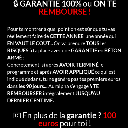
🔒
GARANTIE 100%
ou
ON TE
REMBOURSE !
Pour te montrer à quel point on est sûr que tu vas
réellement faire de
CETTE ANNÉE
, une année qui
EN VAUT LE COÛT...
On va prendre
TOUS
les
RISQUES
à ta place avec une
GARANTIE
en
BÉTON
ARMÉ
:
Concrètement, si après
AVOIR TERMINÉ
le
programme et après
AVOIR APPLIQUÉ
ce qui est
indiqué dedans, tu ne génère pas tes premiers euros
dans les 90 jours...
Auralpha s'engage à
TE
REMBOURSER
intégralement
JUSQU'AU
DERNIER CENTIME.
💶 En plus de la
garantie
?
100
euros
pour toi !