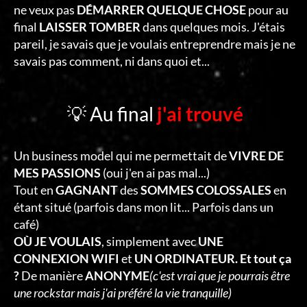
ne veux pas
DÉMARRER QUELQUE CHOSE
pour au
final
LAISSER TOMBER
dans quelques mois. J'étais
pareil, je savais que je voulais entreprendre mais je ne
savais pas comment, ni dans quoi et...
💡 Au final
j'ai trouvé
Un business model qui me permettait de
VIVRE DE
MES PASSIONS
(oui j'en ai pas mal...)
Tout en
GAGNANT
des
SOMMES COLOSSALES
en
étant situé (parfois dans mon lit... Parfois dans un
café)
OÙ JE VOULAIS
, simplement avec
UNE
CONNEXION WIFI
et
UN ORDINATEUR. Et tout ça
?
De manière
ANONYME
(c'est vrai que je pourrais être
une rockstar mais j'ai préféré la vie tranquille)