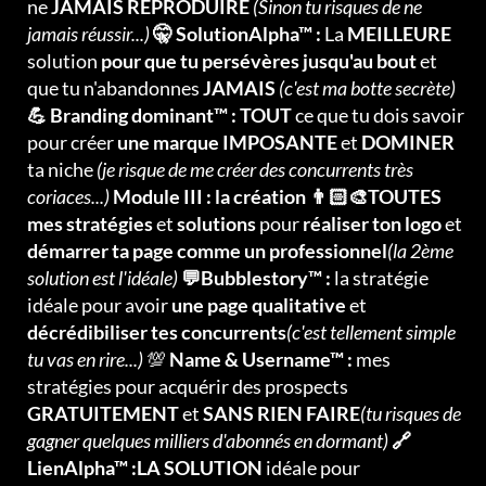
ne
JAMAIS REPRODUIRE
(Sinon tu risques de ne
jamais réussir...)
🤫 SolutionAlpha™ :
La
MEILLEURE
solution
pour que tu persévères jusqu'au bout
et
que tu n'abandonnes
JAMAIS
(c'est ma botte secrète)
💪 Branding dominant™ : TOUT
ce que tu dois savoir
pour créer
une marque IMPOSANTE
et
DOMINER
ta niche
(je risque de me créer des concurrents très
coriaces...)
Module III : la création 👨🏻‍🎨TOUTES
mes stratégies
et
solutions
pour
réaliser ton logo
et
démarrer ta page comme un professionnel
(la 2ème
solution est l'idéale)
💬Bubblestory™ :
la stratégie
idéale pour avoir
une page qualitative
et
décrédibiliser tes concurrents
(c'est tellement simple
tu vas en rire...)
💯
Name & Username™ :
mes
stratégies pour acquérir des prospects
GRATUITEMENT
et
SANS RIEN FAIRE
(tu risques de
gagner quelques milliers d'abonnés en dormant)
🔗
LienAlpha™ :LA SOLUTION
idéale pour