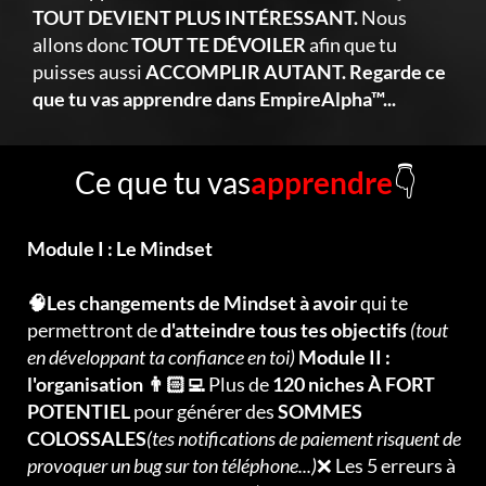
TOUT DEVIENT PLUS INTÉRESSANT.
Nous
allons donc
TOUT TE DÉVOILER
afin que tu
puisses aussi
ACCOMPLIR AUTANT. Regarde ce
que tu vas apprendre dans EmpireAlpha™...
Ce que tu vas
apprendre
👇
Module I : Le Mindset
🧠Les changements de Mindset à avoir
qui te
permettront de
d'atteindre tous tes objectifs
(tout
en développant ta confiance en toi)
Module II :
l'organisation 👨🏻‍💻
Plus de
120 niches À FORT
POTENTIEL
pour générer des
SOMMES
COLOSSALES
(tes notifications de paiement risquent de
provoquer un bug sur ton téléphone...)
❌ Les 5 erreurs à