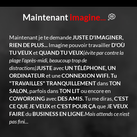
Maintenant
imagine
...
💭
Maintenant je te demande
JUSTE D'IMAGINER,
RIEN DE PLUS...
Imagine pouvoir travailler
D'OÙ
TU VEUX
et
QUAND TU VEUX
(évite par contre la
plage l'après-midi, beaucoup trop de
distractions)
JUSTE
avec
UN TÉLÉPHONE, UN
ORDINATEUR
et une
CONNEXION WIFI. Tu
"TRAVAILLES" TRANQUILLEMENT
dans
TON
SALON,
parfois dans
TON LIT
ou encore en
COWORKING
avec
DES AMIS.
Tu me diras,
C'EST
CE QUE JE VEUX
et
C'EST POUR ÇA
que J
E VEUX
FAIRE
du
BUSINESS EN LIGNE.
Mais attends ce n'est
pas fini...