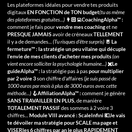
Les plateformes idéales pour vendre tes produits
digitaux
EN FONCTION de TON budget
(tu as même
des plateformes gratuites...)
👨🏻‍💻CoachingAlpha™ :
comment je fais pour
vendre mes coaching
et ne
PRESQUE JAMAIS
avoir de créneaux
TELLEMENT
il y a de demandes...
(Tu risques d'être surpris)
🚪 La
fermeture™ : la stratégie un peu vilaine qui décuple
l'envie de mes clients d'acheter mes produits
(on
vient encore solliciter la psychologie humaine...)
✖️Le
guideAlpha™ :
la stratégie pas à pas
pour multiplier
par 2 voire 3
son chiffre d'affaires
(je suis passé de
1000 euros par mois à plus de 3000 euros avec cette
méthode...)
🪝AffiliationAlpha™ :
comment je génère
SANS TRAVAILLER EN PLUS
, de manière
TOTALEMENT PASSIF
des sommes à 2 voire 3
chiffres...
Module VIII avancé : ScaleInfini 💶Je vais
te dévoiler ma stratégie pour SCALE ma page et
VISERles 6 chiffres par an le plus RAPIDEMENT