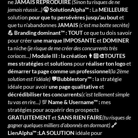
ne
JAMAIS REPRODUIRE
(Sinon tu risques de ne
jamais réussir...)
🤫 SolutionAlpha™ :
La
MEILLEURE
solution
pour que tu persévères jusqu'au bout
et
que tu n'abandonnes
JAMAIS
(c'est ma botte secrète)
💪 Branding dominant™ : TOUT
ce que tu dois savoir
pour créer
une marque IMPOSANTE
et
DOMINER
ta niche
(je risque de me créer des concurrents très
coriaces...)
Module III : la création 👨🏻‍🎨TOUTES
mes stratégies
et
solutions
pour
réaliser ton logo
et
démarrer ta page comme un professionnel
(la 2ème
solution est l'idéale)
💬Bubblestory™ :
la stratégie
idéale pour avoir
une page qualitative
et
décrédibiliser tes concurrents
(c'est tellement simple
tu vas en rire...)
💯
Name & Username™ :
mes
stratégies pour acquérir des prospects
GRATUITEMENT
et
SANS RIEN FAIRE
(tu risques de
gagner quelques milliers d'abonnés en dormant)
🔗
LienAlpha™ :LA SOLUTION
idéale pour