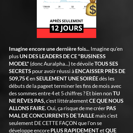
Imagine encore une dernière fois..
. Imagine qu'en
plus
UN DES LEADERS DE CE "BUSINESS
MODEL"
(donc Auralpha...) te dévoile
TOUS SES
SECRETS
pour avoir réussi à
ENCAISSER PRÈS DE
509,75 €
en
SEULEMENT UNE SOIRÉE
dès les
débuts de la pageet terminer les fins de mois avec
des sommes entre 4 et 5 chiffres ? Et bien non
TU
NE RÊVES PAS,
c'est littéralement
CE QUE NOUS
ALLONS FAIRE.
Oui, ça risque de me créer
PAS
MAL DE CONCURRENTS DE TAILLE
mais c'est
seulement DE CETTE FAÇON que l'on se
développe encore
PLUS RAPIDEMENT
et
QUE