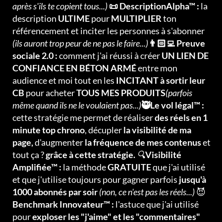
après s'ils te copient tous...)
📜 DescriptionAlpha™ :
la
description
ULTIME
pour
MULTIPLIER
ton
référencement et inciter les personnes à s'abonner
(ils auront trop peur de ne pas le faire...)
👨🏻‍💻 Preuve
sociale 2.0 :
comment j'ai réussi à créer
UN LIEN DE
CONFIANCE EN BÉTON ARMÉ
entre mon
audience et moi tout en les
INCITANT à sortir leur
CB
pour acheter
TOUS MES PRODUITS
(parfois
même quand ils ne le voulaient pas...)
🥷Le vol légal™ :
cette stratégie me permet de réaliser
des réels en 1
minute top chrono
, décupler
la visibilité de ma
page,
d'augmenter
la fréquence de mes contenus
et
tout ça ?
grâce à cette stratégie.
🔍
Visibilité
Amplifiée™ :
la méthode
GRATUITE
que j'ai utilisé
et que j'utilise toujours pour gagner parfois
jusqu'à
1000 abonnés par soir
(non, ce n'est pas les réels...)
😈
Benchmark Innovateur™ :
l'astuce que j'ai utilisé
pour
exploser les "j'aime" et les "commentaires"