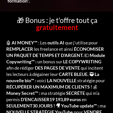
formation".
🎁 Bonus : je t'offre tout ça
gratuitement
🤖
AI MONEY™
: Les
outils AI
que j'utilise pour
REMPLACER
les freelance et ainsi
ÉCONOMISER
UN PAQUET DE TEMPS ET D'ARGENT.
💶
Module
Copywriting™ :
un bonus sur
LE COPYWRITING
afin de rédiger
DES PAGES DE VENTE
qui incitent
les lecteurs à dégainer leur
CARTE BLEUE.
🥷
La
nouvelle bio™ :
voici
LA NOUVELLE
stratégie pour
RÉCUPÉRER UN MAXIMUM DE CLIENTS !
💰
Money Secret™ :
ma stratégie
SECRÈTE
qui m'a
permis
D'ENCAISSER19 193,89 euros
en
SEULEMENT30 JOURS ! 🎥 YouTube update™ :
ma
NOUVELLE STRATÉGIE YouTube
pour
VENDRE