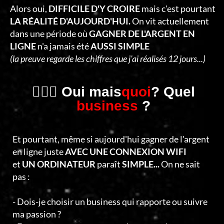
C
Alors oui,
DIFFICILE D'Y CROIRE
mais c'est pourtant
T
LA RÉALITÉ D'AUJOURD'HUI.
On vit actuellement
dans une période où
GAGNER DE L'ARGENT EN
E
LIGNE
n'a jamais été
AUSSI SIMPLE
R
(la preuve regarde les chiffres que j'ai réalisés 12 jours...)
🤷🏻‍♂️ Oui mais
quoi
? Quel
business
?
Et pourtant, même si aujourd'hui gagner de l'argent
en ligne juste
AVEC UNE CONNEXION WIFI
et
UN ORDINATEUR
paraît
SIMPLE...
On ne sait
pas :
- Dois-je choisir un business qui rapporte ou suivre
ma passion ?