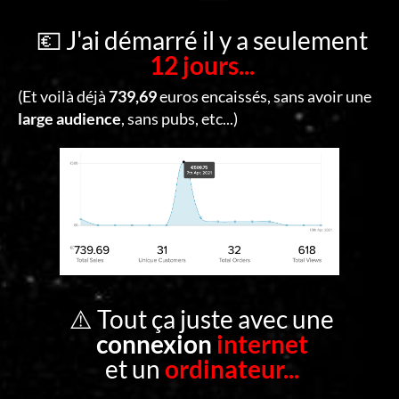
C
O
💶 J'ai démarré il y a seulement
12 jours...
N
T
(Et voilà déjà
739,69
euros encaissés, sans avoir une
A
large audience
, sans pubs, etc...)
C
T
S
E
C
O
⚠️ Tout ça juste avec une
N
connexion
internet
N
et un
ordinateur...
E