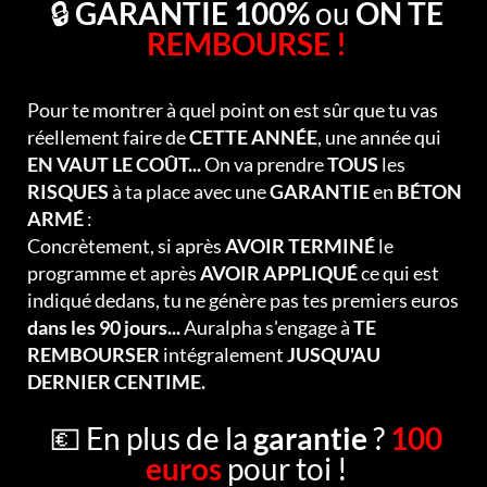
🔒
GARANTIE 100%
ou
ON TE
REMBOURSE !
Pour te montrer à quel point on est sûr que tu vas
réellement faire de
CETTE ANNÉE
, une année qui
EN VAUT LE COÛT...
On va prendre
TOUS
les
RISQUES
à ta place avec une
GARANTIE
en
BÉTON
ARMÉ
:
Concrètement, si après
AVOIR TERMINÉ
le
programme et après
AVOIR APPLIQUÉ
ce qui est
indiqué dedans, tu ne génère pas tes premiers euros
dans les 90 jours...
Auralpha s'engage à
TE
REMBOURSER
intégralement
JUSQU'AU
DERNIER CENTIME.
💶 En plus de la
garantie
?
100
euros
pour toi !