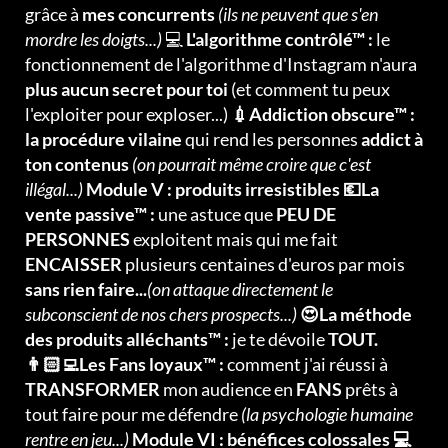
grâce à
mes concurrents
(ils ne peuvent que s'en
mordre les doigts...)
💻
L'algorithme contrôlé™ :
le
fonctionnement de l'algorithme d'Instagram n'aura
plus aucun secret pour toi
(et comment tu peux
l'exploiter pour exploser...)
💉Addiction obscure™ :
la procédure vilaine
qui rend les personnes
addict à
ton contenus
(on pourrait même croire que c'est
illégal...)
Module V : produits irresistibles 💶La
vente passive™ :
une astuce que
PEU DE
PERSONNES
exploitent mais qui me fait
ENCAISSER
plusieurs centaines d'euros par mois
sans rien faire...
(on attaque directement le
subconscient de nos chers prospects...)
😍La méthode
des produits alléchants™ :
je te dévoile
TOUT.
👨🏻‍💻Les Fans loyaux™ :
comment j'ai réussi à
TRANSFORMER
mon audience en
FANS
prêts à
tout faire pour me défendre
(la psychologie humaine
rentre en jeu...)
Module VI : bénéfices colossales 💻