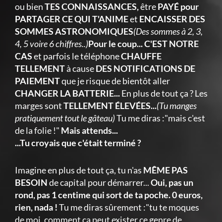
ou bien
TES CONNAISSANCES,
être
PAYÉ pour
PARTAGER CE QUI T'ANIME
et
ENCAISSER DES
SOMMES ASTRONOMIQUES
(Des sommes à 2, 3,
4, 5 voire 6 chiffres..)
Pour le coup... C'EST NOTRE
CAS
et parfois le téléphone
CHAUFFE
TELLEMENT
à cause
DES NOTIFICATIONS DE
PAIEMENT
que je risque de bientôt aller
CHANGER LA BATTERIE...
En plus de tout ça ? Les
marges sont
TELLEMENT ÉLEVÉES...
(Tu manges
pratiquement tout le gâteau)
Tu me diras :"mais c'est
de la folie !"
Mais attends...
...Tu croyais que c'était terminé ?
Imagine en plus de tout ça, tu n'as
MÊME PAS
BESOIN
de capital pour démarrer...
Oui, pas un
rond, pas 1 centime qui sort de ta poche. 0 euros,
rien, nada !
Tu me diras sûrement :"tu te moques
de moi, comment ça peut exister ce genre de