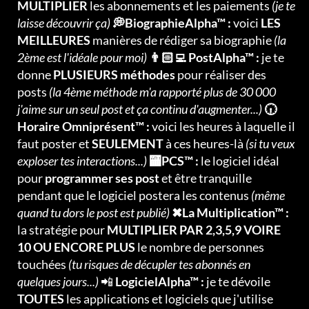
MULTIPLIER
les abonnements et les paiements
(je te
laisse découvrir ça)
💭BiographieAlpha™ :
voici
LES
MEILLEURES
manières de rédiger sa biographie
(la
2ème est l'idéale pour moi)
👨🏻‍💻 PostAlpha™ :
je te
donne
PLUSIEURS méthodes
pour réaliser des
posts
(la 4ème méthode m'a rapporté plus de 30 000
j'aime sur un seul post et ça continu d'augmenter...)
🕡
Horaire Omniprésent™ :
voici les heures à laquelle il
faut poster et
SEULEMENT
à ces heures-là
(si tu veux
exploser tes interactions...)
🏧PCS™ :
le logiciel idéal
pour
programmer ses post
et être tranquille
pendant que le logiciel postera les contenus
(même
quand tu dors le post est publié)
✖La Multiplication™ :
la stratégie pour
MULTIPLIER PAR 2,3,5,9 VOIRE
10 OU ENCORE PLUS
le nombre de personnes
touchées
(tu risques de décupler tes abonnés en
quelques jours...)
📲
LogicielAlpha™ :
je te dévoile
TOUTES
les applications et logiciels que j'utilise