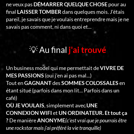
ne veux pas
DÉMARRER QUELQUE CHOSE
pour au
final
LAISSER TOMBER
dans quelques mois. J'étais
pareil, je savais que je voulais entreprendre mais je ne
savais pas comment, ni dans quoi et...
💡 Au final
j'ai trouvé
Un business model qui me permettait de
VIVRE DE
MES PASSIONS
(oui j'en ai pas mal...)
Tout en
GAGNANT
des
SOMMES COLOSSALES
en
étant situé (parfois dans mon lit... Parfois dans un
café)
OÙ JE VOULAIS
, simplement avec
UNE
CONNEXION WIFI
et
UN ORDINATEUR. Et tout ça
?
De manière
ANONYME
(c'est vrai que je pourrais être
une rockstar mais j'ai préféré la vie tranquille)