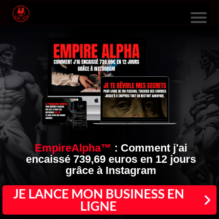
L
E
S
F
O
R
M
A
EmpireAlpha™
:
Comment j'ai
encaissé 739,69 euros en 12 jours
TI
grâce à Instagram
O
N
JE LANCE MON BUSINESS EN
LIGNE
S