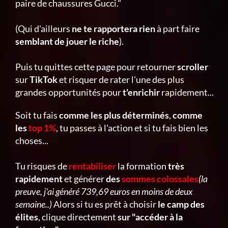
paire de chaussures Gucci."
(Qui d'ailleurs
ne te rapportera rien
à part faire
semblant de jouer le riche
).
Puis tu quittes cette page pour retourner
scroller
sur
TikTok
et risquer de rater l'une des plus
grandes opportunités pour
t'enrichir
rapidement...
Soit tu fais
comme les plus déterminés
,
comme
les
top 1%
, tu passes à l'action et si tu fais bien les
choses...
Tu risques de
rentabiliser
la formation
très
rapidement
et générer
des
sommes colossales
(la
preuve, j'ai généré 739,69 euros en moins de deux
semaine..)
Alors si tu es prêt à choisir
le camp des
élites
, clique directement
sur "accéder à la