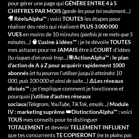
pour gérer une page qui
GÉNÈRE ENTRE 4 à 5
CHIFFRES PAR MOIS
(garde-les pour toi seulement...)
🎥 RéelsAlpha™ :
voici
TOUTES
les étapes pour
réaliser des réels qui réalisent
PLUS 3 000 000
VUES
en moins de 10 minutes
(parfois je ne mets que 5
minutes...)
🧠 L'usine à idées™ :
je te dévoile
TOUTES
mes astuces pour ne
JAMAIS
être à
COURT
d'idées
(tu risques d'en avoir trop...)
🎯ActionAlpha™ : le plan
d'action de A à Z pour acquérir rapidement 1000
abonnés
(et tu pourras l'utiliser jusqu'à atteindre 10
000, puis 100 000 et ainsi de suite...)
⚠️Les réseaux
divisés™ :
je t'explique comment je fonctionne et
pourquoi
j'utilise d'autres réseaux
sociaux
(Telegram, YouTube, TikTok, emails...)
Module
IV : marketing suprême 👑DistinctionAlpha™ :
voici
TOUS
mes conseils pour te distinguer
TOTALEMENT
et devenir
TELLEMENT INFLUENT
que tes concurrents
TE COPIERONT
(ne te plains pas