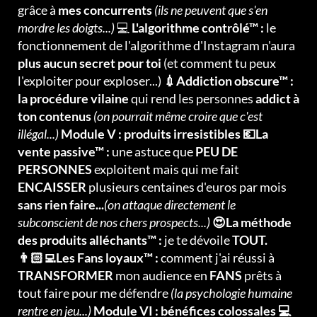
grâce à
mes concurrents
(ils ne peuvent que s'en
mordre les doigts...)
💻
L'algorithme contrôlé™ :
le
fonctionnement de l'algorithme d'Instagram n'aura
plus aucun secret pour toi
(et comment tu peux
l'exploiter pour exploser...)
💉Addiction obscure™ :
la procédure vilaine
qui rend les personnes
addict à
ton contenus
(on pourrait même croire que c'est
illégal...)
Module V : produits irresistibles 💶La
vente passive™ :
une astuce que
PEU DE
PERSONNES
exploitent mais qui me fait
ENCAISSER
plusieurs centaines d'euros par mois
sans rien faire...
(on attaque directement le
subconscient de nos chers prospects...)
😍La méthode
des produits alléchants™ :
je te dévoile
TOUT.
👨🏻‍💻Les Fans loyaux™ :
comment j'ai réussi à
TRANSFORMER
mon audience en
FANS
prêts à
tout faire pour me défendre
(la psychologie humaine
rentre en jeu...)
Module VI : bénéfices colossales 💻