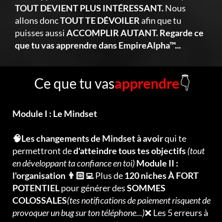
TOUT DEVIENT PLUS INTÉRESSANT.
Nous
allons donc
TOUT TE DÉVOILER
afin que tu
puisses aussi
ACCOMPLIR AUTANT. Regarde ce
que tu vas apprendre dans EmpireAlpha™...
Ce que tu vas
apprendre
👇
Module I : Le Mindset
🧠Les changements de Mindset à avoir
qui te
permettront de
d'atteindre tous tes objectifs
(tout
en développant ta confiance en toi)
Module II :
l'organisation 👨🏻‍💻
Plus de
120 niches À FORT
POTENTIEL
pour générer des
SOMMES
COLOSSALES
(tes notifications de paiement risquent de
provoquer un bug sur ton téléphone...)
❌ Les 5 erreurs à