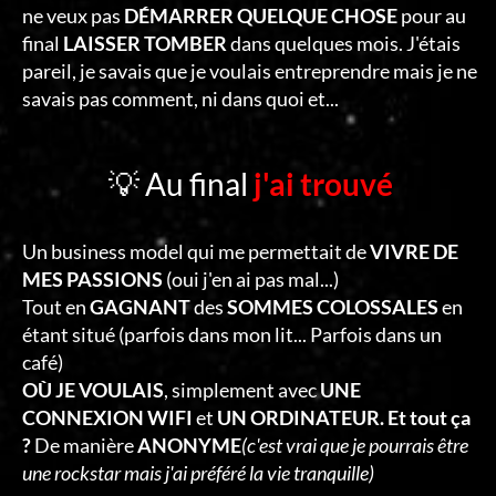
ne veux pas
DÉMARRER QUELQUE CHOSE
pour au
final
LAISSER TOMBER
dans quelques mois. J'étais
pareil, je savais que je voulais entreprendre mais je ne
savais pas comment, ni dans quoi et...
💡 Au final
j'ai trouvé
Un business model qui me permettait de
VIVRE DE
MES PASSIONS
(oui j'en ai pas mal...)
Tout en
GAGNANT
des
SOMMES COLOSSALES
en
étant situé (parfois dans mon lit... Parfois dans un
café)
OÙ JE VOULAIS
, simplement avec
UNE
CONNEXION WIFI
et
UN ORDINATEUR. Et tout ça
?
De manière
ANONYME
(c'est vrai que je pourrais être
une rockstar mais j'ai préféré la vie tranquille)