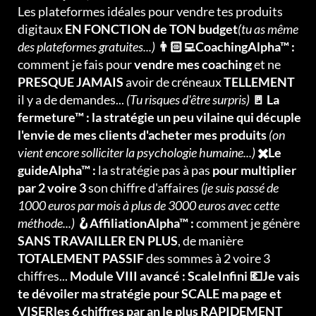
Les plateformes idéales pour vendre tes produits
digitaux
EN FONCTION de TON budget
(tu as même
des plateformes gratuites...)
👨🏻‍💻CoachingAlpha™ :
comment je fais pour
vendre mes coaching
et ne
PRESQUE JAMAIS
avoir de créneaux
TELLEMENT
il y a de demandes...
(Tu risques d'être surpris)
🚪 La
fermeture™ : la stratégie un peu vilaine qui décuple
l'envie de mes clients d'acheter mes produits
(on
vient encore solliciter la psychologie humaine...)
✖️Le
guideAlpha™ :
la stratégie pas à pas
pour multiplier
par 2 voire 3
son chiffre d'affaires
(je suis passé de
1000 euros par mois à plus de 3000 euros avec cette
méthode...)
🪝AffiliationAlpha™ :
comment je génère
SANS TRAVAILLER EN PLUS
, de manière
TOTALEMENT PASSIF
des sommes à 2 voire 3
chiffres...
Module VIII avancé : ScaleInfini 💶Je vais
te dévoiler ma stratégie pour SCALE ma page et
VISERles 6 chiffres par an le plus RAPIDEMENT