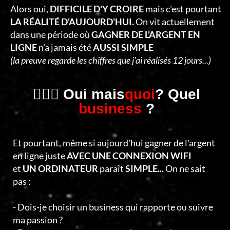
C
Alors oui,
DIFFICILE D'Y CROIRE
mais c'est pourtant
T
LA RÉALITÉ D'AUJOURD'HUI.
On vit actuellement
dans une période où
GAGNER DE L'ARGENT EN
E
LIGNE
n'a jamais été
AUSSI SIMPLE
R
(la preuve regarde les chiffres que j'ai réalisés 12 jours...)
🤷🏻‍♂️ Oui mais
quoi
? Quel
business
?
Et pourtant, même si aujourd'hui gagner de l'argent
en ligne juste
AVEC UNE CONNEXION WIFI
et
UN ORDINATEUR
paraît
SIMPLE...
On ne sait
pas :
- Dois-je choisir un business qui rapporte ou suivre
ma passion ?