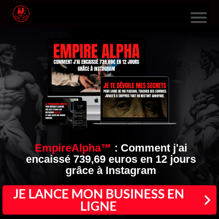
L
E
S
F
O
R
M
A
EmpireAlpha™
:
Comment j'ai
encaissé 739,69 euros en 12 jours
TI
grâce à Instagram
O
N
JE LANCE MON BUSINESS EN
LIGNE
S