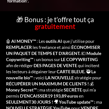
formation".
🎁 Bonus : je t'offre tout ça
gratuitement
🤖
AI MONEY™
: Les
outils AI
que j'utilise pour
REMPLACER
les freelance et ainsi
ÉCONOMISER
UN PAQUET DE TEMPS ET D'ARGENT.
💶
Module
Copywriting™ :
un bonus sur
LE COPYWRITING
afin de rédiger
DES PAGES DE VENTE
qui incitent
les lecteurs à dégainer leur
CARTE BLEUE.
🥷
La
nouvelle bio™ :
voici
LA NOUVELLE
stratégie pour
RÉCUPÉRER UN MAXIMUM DE CLIENTS !
💰
Money Secret™ :
ma stratégie
SECRÈTE
qui m'a
permis
D'ENCAISSER19 193,89 euros
en
SEULEMENT30 JOURS ! 🎥 YouTube update™ :
ma
NOUVELLE STRATÉGIE YouTube
pour
VENDRE