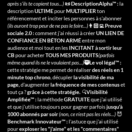
après s'ils te copient tous...)
📜 DescriptionAlpha™ :
la
description
ULTIME
pour
MULTIPLIER
ton
référencement et inciter les personnes à s'abonner
(ils auront trop peur de ne pas le faire...)
👨🏻‍💻 Preuve
sociale 2.0 :
comment j'ai réussi à créer
UN LIEN DE
CONFIANCE EN BÉTON ARMÉ
entre mon
audience et moi tout en les
INCITANT à sortir leur
CB
pour acheter
TOUS MES PRODUITS
(parfois
même quand ils ne le voulaient pas...)
🥷Le vol légal™ :
cette stratégie me permet de réaliser
des réels en 1
minute top chrono
, décupler
la visibilité de ma
page,
d'augmenter
la fréquence de mes contenus
et
tout ça ?
grâce à cette stratégie.
🔍
Visibilité
Amplifiée™ :
la méthode
GRATUITE
que j'ai utilisé
et que j'utilise toujours pour gagner parfois
jusqu'à
1000 abonnés par soir
(non, ce n'est pas les réels...)
😈
Benchmark Innovateur™ :
l'astuce que j'ai utilisé
pour
exploser les "j'aime" et les "commentaires"