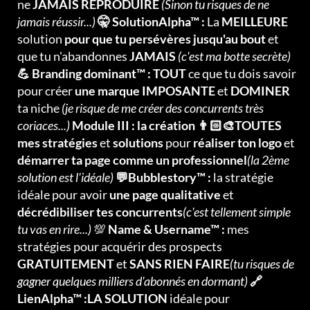
ne
JAMAIS REPRODUIRE
(Sinon tu risques de ne
jamais réussir...)
🤫 SolutionAlpha™ :
La
MEILLEURE
solution
pour que tu persévères jusqu'au bout
et
que tu n'abandonnes
JAMAIS
(c'est ma botte secrète)
💪 Branding dominant™ : TOUT
ce que tu dois savoir
pour créer
une marque IMPOSANTE
et
DOMINER
ta niche
(je risque de me créer des concurrents très
coriaces...)
Module III : la création 👨🏻‍🎨TOUTES
mes stratégies
et
solutions
pour
réaliser ton logo
et
démarrer ta page comme un professionnel
(la 2ème
solution est l'idéale)
💬Bubblestory™ :
la stratégie
idéale pour avoir
une page qualitative
et
décrédibiliser tes concurrents
(c'est tellement simple
tu vas en rire...)
💯
Name & Username™ :
mes
stratégies pour acquérir des prospects
GRATUITEMENT
et
SANS RIEN FAIRE
(tu risques de
gagner quelques milliers d'abonnés en dormant)
🔗
LienAlpha™ :LA SOLUTION
idéale pour