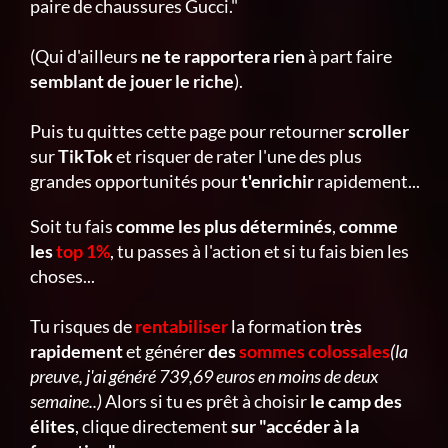
paire de chaussures Gucci."
(Qui d'ailleurs
ne te rapportera rien
à part faire
semblant de jouer le riche
).
Puis tu quittes cette page pour retourner
scroller
sur
TikTok
et risquer de rater l'une des plus
grandes opportunités pour
t'enrichir
rapidement...
Soit tu fais
comme les plus déterminés
,
comme
les
top 1%
, tu passes à l'action et si tu fais bien les
choses...
Tu risques de
rentabiliser
la formation
très
rapidement
et générer
des
sommes colossales
(la
preuve, j'ai généré 739,69 euros en moins de deux
semaine..)
Alors si tu es prêt à choisir
le camp des
élites
, clique directement
sur "accéder à la