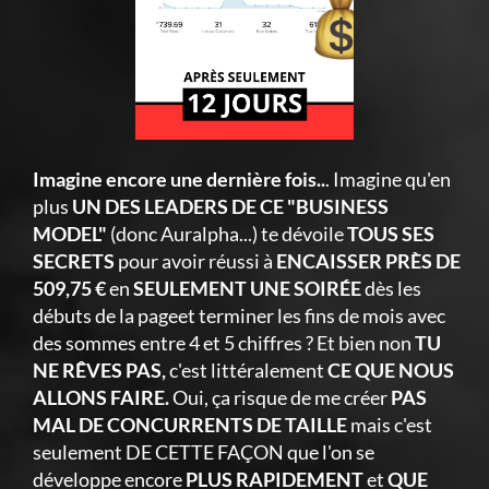
Imagine encore une dernière fois..
. Imagine qu'en
plus
UN DES LEADERS DE CE "BUSINESS
MODEL"
(donc Auralpha...) te dévoile
TOUS SES
SECRETS
pour avoir réussi à
ENCAISSER PRÈS DE
509,75 €
en
SEULEMENT UNE SOIRÉE
dès les
débuts de la pageet terminer les fins de mois avec
des sommes entre 4 et 5 chiffres ? Et bien non
TU
NE RÊVES PAS,
c'est littéralement
CE QUE NOUS
ALLONS FAIRE.
Oui, ça risque de me créer
PAS
MAL DE CONCURRENTS DE TAILLE
mais c'est
seulement DE CETTE FAÇON que l'on se
développe encore
PLUS RAPIDEMENT
et
QUE