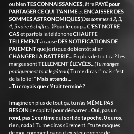
ou bien
TES CONNAISSANCES,
être
PAYÉ pour
PARTAGER CE QUI T'ANIME
et
ENCAISSER DES
SOMMES ASTRONOMIQUES
(Des sommes à 2, 3,
4, 5 voire 6 chiffres..)
Pour le coup... C'EST NOTRE
CAS
et parfois le téléphone
CHAUFFE
TELLEMENT
à cause
DES NOTIFICATIONS DE
PAIEMENT
que je risque de bientôt aller
CHANGER LA BATTERIE...
En plus de tout ça ? Les
marges sont
TELLEMENT ÉLEVÉES...
(Tu manges
pratiquement tout le gâteau)
Tu me diras :"mais c'est
de la folie !"
Mais attends...
...Tu croyais que c'était terminé ?
Imagine en plus de tout ça, tu n'as
MÊME PAS
BESOIN
de capital pour démarrer...
Oui, pas un
rond, pas 1 centime qui sort de ta poche. 0 euros,
rien, nada !
Tu me diras sûrement :"tu te moques
de moi, comment ça peut exister ce genre de