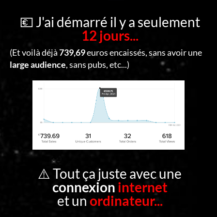
C
O
💶 J'ai démarré il y a seulement
12 jours...
N
T
(Et voilà déjà
739,69
euros encaissés, sans avoir une
A
large audience
, sans pubs, etc...)
C
T
S
E
C
O
⚠️ Tout ça juste avec une
N
connexion
internet
N
et un
ordinateur...
E