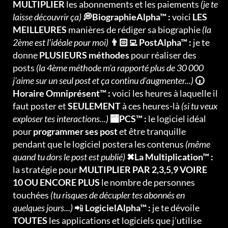
MULTIPLIER
les abonnements et les paiements
(je te
laisse découvrir ça)
💭BiographieAlpha™ :
voici
LES
MEILLEURES
manières de rédiger sa biographie
(la
2ème est l'idéale pour moi)
👨🏻‍💻 PostAlpha™ :
je te
donne
PLUSIEURS méthodes
pour réaliser des
posts
(la 4ème méthode m'a rapporté plus de 30 000
j'aime sur un seul post et ça continu d'augmenter...)
🕡
Horaire Omniprésent™ :
voici les heures à laquelle il
faut poster et
SEULEMENT
à ces heures-là
(si tu veux
exploser tes interactions...)
🏧PCS™ :
le logiciel idéal
pour
programmer ses post
et être tranquille
pendant que le logiciel postera les contenus
(même
quand tu dors le post est publié)
✖La Multiplication™ :
la stratégie pour
MULTIPLIER PAR 2,3,5,9 VOIRE
10 OU ENCORE PLUS
le nombre de personnes
touchées
(tu risques de décupler tes abonnés en
quelques jours...)
📲
LogicielAlpha™ :
je te dévoile
TOUTES
les applications et logiciels que j'utilise