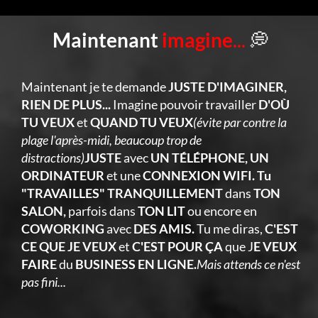
Maintenant
imagine
...
💭
Maintenant je te demande
JUSTE D'IMAGINER,
RIEN DE PLUS...
Imagine pouvoir travailler
D'OÙ
TU VEUX
et
QUAND TU VEUX
(évite par contre la
plage l'après-midi, beaucoup trop de
distractions)
JUSTE
avec
UN TÉLÉPHONE, UN
ORDINATEUR
et une
CONNEXION WIFI. Tu
"TRAVAILLES" TRANQUILLEMENT
dans
TON
SALON,
parfois dans
TON LIT
ou encore en
COWORKING
avec
DES AMIS.
Tu me diras,
C'EST
CE QUE JE VEUX
et
C'EST POUR ÇA
que J
E VEUX
FAIRE
du
BUSINESS EN LIGNE.
Mais attends ce n'est
pas fini...