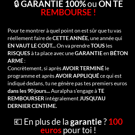
🔒
GARANTIE 100%
ou
ON TE
REMBOURSE !
Pour te montrer à quel point on est sûr que tu vas
réellement faire de
CETTE ANNÉE
, une année qui
EN VAUT LE COÛT...
On va prendre
TOUS
les
RISQUES
à ta place avec une
GARANTIE
en
BÉTON
ARMÉ
:
Concrètement, si après
AVOIR TERMINÉ
le
programme et après
AVOIR APPLIQUÉ
ce qui est
indiqué dedans, tu ne génère pas tes premiers euros
dans les 90 jours...
Auralpha s'engage à
TE
REMBOURSER
intégralement
JUSQU'AU
DERNIER CENTIME.
💶 En plus de la
garantie
?
100
euros
pour toi !