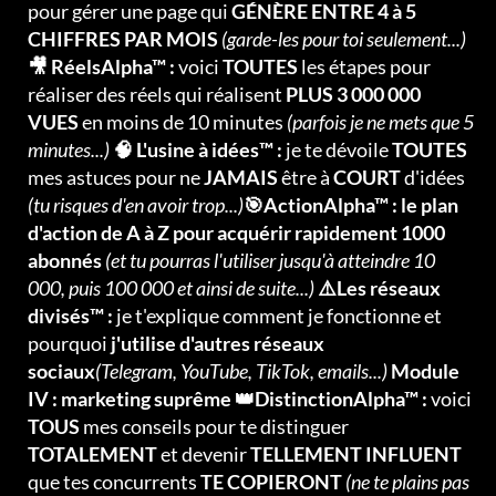
pour gérer une page qui
GÉNÈRE ENTRE 4 à 5
CHIFFRES PAR MOIS
(garde-les pour toi seulement...)
🎥 RéelsAlpha™ :
voici
TOUTES
les étapes pour
réaliser des réels qui réalisent
PLUS 3 000 000
VUES
en moins de 10 minutes
(parfois je ne mets que 5
minutes...)
🧠 L'usine à idées™ :
je te dévoile
TOUTES
mes astuces pour ne
JAMAIS
être à
COURT
d'idées
(tu risques d'en avoir trop...)
🎯ActionAlpha™ : le plan
d'action de A à Z pour acquérir rapidement 1000
abonnés
(et tu pourras l'utiliser jusqu'à atteindre 10
000, puis 100 000 et ainsi de suite...)
⚠️Les réseaux
divisés™ :
je t'explique comment je fonctionne et
pourquoi
j'utilise d'autres réseaux
sociaux
(Telegram, YouTube, TikTok, emails...)
Module
IV : marketing suprême 👑DistinctionAlpha™ :
voici
TOUS
mes conseils pour te distinguer
TOTALEMENT
et devenir
TELLEMENT INFLUENT
que tes concurrents
TE COPIERONT
(ne te plains pas