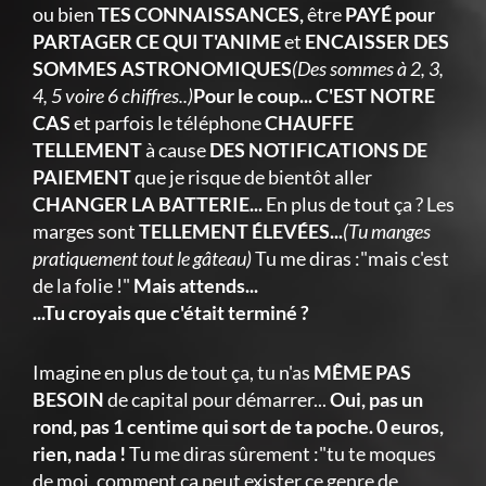
ou bien
TES CONNAISSANCES,
être
PAYÉ pour
PARTAGER CE QUI T'ANIME
et
ENCAISSER DES
SOMMES ASTRONOMIQUES
(Des sommes à 2, 3,
4, 5 voire 6 chiffres..)
Pour le coup... C'EST NOTRE
CAS
et parfois le téléphone
CHAUFFE
TELLEMENT
à cause
DES NOTIFICATIONS DE
PAIEMENT
que je risque de bientôt aller
CHANGER LA BATTERIE...
En plus de tout ça ? Les
marges sont
TELLEMENT ÉLEVÉES...
(Tu manges
pratiquement tout le gâteau)
Tu me diras :"mais c'est
de la folie !"
Mais attends...
...Tu croyais que c'était terminé ?
Imagine en plus de tout ça, tu n'as
MÊME PAS
BESOIN
de capital pour démarrer...
Oui, pas un
rond, pas 1 centime qui sort de ta poche. 0 euros,
rien, nada !
Tu me diras sûrement :"tu te moques
de moi, comment ça peut exister ce genre de