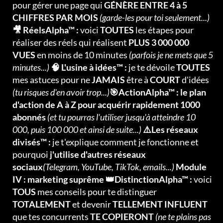
pour gérer une page qui
GÉNÈRE ENTRE 4 à 5
CHIFFRES PAR MOIS
(garde-les pour toi seulement...)
🎥 RéelsAlpha™ :
voici
TOUTES
les étapes pour
réaliser des réels qui réalisent
PLUS 3 000 000
VUES
en moins de 10 minutes
(parfois je ne mets que 5
minutes...)
🧠 L'usine à idées™ :
je te dévoile
TOUTES
mes astuces pour ne
JAMAIS
être à
COURT
d'idées
(tu risques d'en avoir trop...)
🎯ActionAlpha™ : le plan
d'action de A à Z pour acquérir rapidement 1000
abonnés
(et tu pourras l'utiliser jusqu'à atteindre 10
000, puis 100 000 et ainsi de suite...)
⚠️Les réseaux
divisés™ :
je t'explique comment je fonctionne et
pourquoi
j'utilise d'autres réseaux
sociaux
(Telegram, YouTube, TikTok, emails...)
Module
IV : marketing suprême 👑DistinctionAlpha™ :
voici
TOUS
mes conseils pour te distinguer
TOTALEMENT
et devenir
TELLEMENT INFLUENT
que tes concurrents
TE COPIERONT
(ne te plains pas