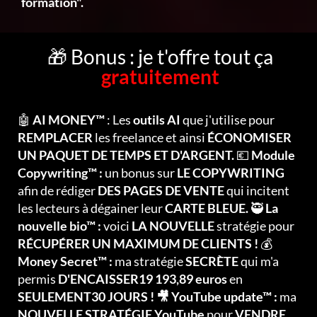
formation".
🎁 Bonus : je t'offre tout ça
gratuitement
🤖
AI MONEY™
: Les
outils AI
que j'utilise pour
REMPLACER
les freelance et ainsi
ÉCONOMISER
UN PAQUET DE TEMPS ET D'ARGENT.
💶
Module
Copywriting™ :
un bonus sur
LE COPYWRITING
afin de rédiger
DES PAGES DE VENTE
qui incitent
les lecteurs à dégainer leur
CARTE BLEUE.
🥷
La
nouvelle bio™ :
voici
LA NOUVELLE
stratégie pour
RÉCUPÉRER UN MAXIMUM DE CLIENTS !
💰
Money Secret™ :
ma stratégie
SECRÈTE
qui m'a
permis
D'ENCAISSER19 193,89 euros
en
SEULEMENT30 JOURS ! 🎥 YouTube update™ :
ma
NOUVELLE STRATÉGIE YouTube
pour
VENDRE