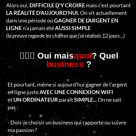
C
Alors oui,
DIFFICILE D'Y CROIRE
mais c'est pourtant
T
LA RÉALITÉ D'AUJOURD'HUI.
On vit actuellement
dans une période où
GAGNER DE L'ARGENT EN
E
LIGNE
n'a jamais été
AUSSI SIMPLE
R
(la preuve regarde les chiffres que j'ai réalisés 12 jours...)
🤷🏻‍♂️ Oui mais
quoi
? Quel
business
?
Et pourtant, même si aujourd'hui gagner de l'argent
en ligne juste
AVEC UNE CONNEXION WIFI
et
UN ORDINATEUR
paraît
SIMPLE...
On ne sait
pas :
- Dois-je choisir un business qui rapporte ou suivre
ma passion ?