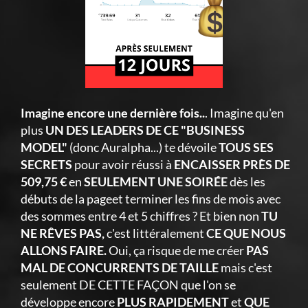
Imagine encore une dernière fois..
. Imagine qu'en
plus
UN DES LEADERS DE CE "BUSINESS
MODEL"
(donc Auralpha...) te dévoile
TOUS SES
SECRETS
pour avoir réussi à
ENCAISSER PRÈS DE
509,75 €
en
SEULEMENT UNE SOIRÉE
dès les
débuts de la pageet terminer les fins de mois avec
des sommes entre 4 et 5 chiffres ? Et bien non
TU
NE RÊVES PAS,
c'est littéralement
CE QUE NOUS
ALLONS FAIRE.
Oui, ça risque de me créer
PAS
MAL DE CONCURRENTS DE TAILLE
mais c'est
seulement DE CETTE FAÇON que l'on se
développe encore
PLUS RAPIDEMENT
et
QUE