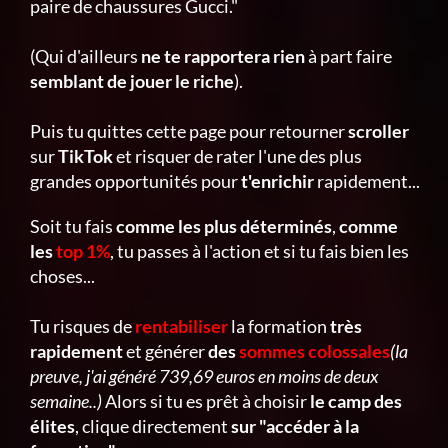
paire de chaussures Gucci."
(Qui d'ailleurs
ne te rapportera rien
à part faire
semblant de jouer le riche
).
Puis tu quittes cette page pour retourner
scroller
sur
TikTok
et risquer de rater l'une des plus
grandes opportunités pour
t'enrichir
rapidement...
Soit tu fais
comme les plus déterminés
,
comme
les
top 1%
, tu passes à l'action et si tu fais bien les
choses...
Tu risques de
rentabiliser
la formation
très
rapidement
et générer
des
sommes colossales
(la
preuve, j'ai généré 739,69 euros en moins de deux
semaine..)
Alors si tu es prêt à choisir
le camp des
élites
, clique directement
sur "accéder à la