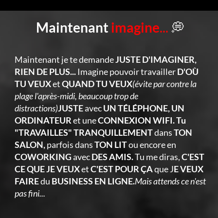
Maintenant
imagine
...
💭
Maintenant je te demande
JUSTE D'IMAGINER,
RIEN DE PLUS...
Imagine pouvoir travailler
D'OÙ
TU VEUX
et
QUAND TU VEUX
(évite par contre la
plage l'après-midi, beaucoup trop de
distractions)
JUSTE
avec
UN TÉLÉPHONE, UN
ORDINATEUR
et une
CONNEXION WIFI. Tu
"TRAVAILLES" TRANQUILLEMENT
dans
TON
SALON,
parfois dans
TON LIT
ou encore en
COWORKING
avec
DES AMIS.
Tu me diras,
C'EST
CE QUE JE VEUX
et
C'EST POUR ÇA
que J
E VEUX
FAIRE
du
BUSINESS EN LIGNE.
Mais attends ce n'est
pas fini...