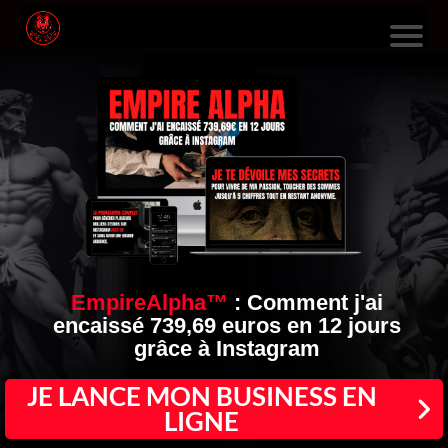
L
E
S
F
O
R
M
A
EmpireAlpha™
:
Comment j'ai
encaissé 739,69 euros en 12 jours
TI
grâce à Instagram
O
N
JE LANCE MON BUSINESS EN
LIGNE
S