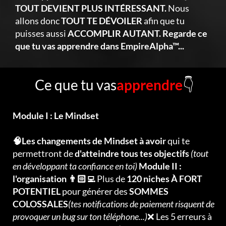
TOUT DEVIENT PLUS INTÉRESSANT.
Nous
allons donc
TOUT TE DÉVOILER
afin que tu
puisses aussi
ACCOMPLIR AUTANT. Regarde ce
que tu vas apprendre dans EmpireAlpha™...
Ce que tu vas
apprendre
👇
Module I : Le Mindset
🧠Les changements de Mindset à avoir
qui te
permettront de
d'atteindre tous tes objectifs
(tout
en développant ta confiance en toi)
Module II :
l'organisation 👨🏻‍💻
Plus de
120 niches À FORT
POTENTIEL
pour générer des
SOMMES
COLOSSALES
(tes notifications de paiement risquent de
provoquer un bug sur ton téléphone...)
❌ Les 5 erreurs à