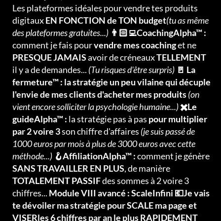
Les plateformes idéales pour vendre tes produits
digitaux
EN FONCTION de TON budget
(tu as même
des plateformes gratuites...)
👨🏻‍💻CoachingAlpha™ :
comment je fais pour
vendre mes coaching
et ne
PRESQUE JAMAIS
avoir de créneaux
TELLEMENT
il y a de demandes...
(Tu risques d'être surpris)
🚪 La
fermeture™ : la stratégie un peu vilaine qui décuple
l'envie de mes clients d'acheter mes produits
(on
vient encore solliciter la psychologie humaine...)
✖️Le
guideAlpha™ :
la stratégie pas à pas
pour multiplier
par 2 voire 3
son chiffre d'affaires
(je suis passé de
1000 euros par mois à plus de 3000 euros avec cette
méthode...)
🪝AffiliationAlpha™ :
comment je génère
SANS TRAVAILLER EN PLUS
, de manière
TOTALEMENT PASSIF
des sommes à 2 voire 3
chiffres...
Module VIII avancé : ScaleInfini 💶Je vais
te dévoiler ma stratégie pour SCALE ma page et
VISERles 6 chiffres par an le plus RAPIDEMENT