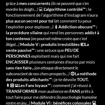
grâce à
mes concurrents
(ils ne peuvent que s'en
mordre les doigts...)
💻
L'algorithme contrôlé™ :
le
fonctionnement de l'algorithme d'Instagram n'aura
plus aucun secret pour toi
(et comment tu peux
l'exploiter pour exploser...)
💉Addiction obscure™ :
la procédure vilaine
qui rend les personnes
addict à
ton contenus
(on pourrait même croire que c'est
illégal...)
Module V : produits irresistibles 💶La
vente passive™ :
une astuce que
PEU DE
PERSONNES
exploitent mais qui me fait
ENCAISSER
plusieurs centaines d'euros par mois
sans rien faire...
(on attaque directement le
subconscient de nos chers prospects...)
😍La méthode
des produits alléchants™ :
je te dévoile
TOUT.
👨🏻‍💻Les Fans loyaux™ :
comment j'ai réussi à
TRANSFORMER
mon audience en
FANS
prêts à
tout faire pour me défendre
(la psychologie humaine
rentre en jeu...)
Module VI : bénéfices colossales 💻