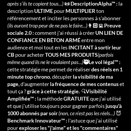
après s'ils te copient tous...)
📜 DescriptionAlpha™ :
la
description
ULTIME
pour
MULTIPLIER
ton
référencement et inciter les personnes à s'abonner
(ils auront trop peur de ne pas le faire...)
👨🏻‍💻 Preuve
sociale 2.0 :
comment j'ai réussi à créer
UN LIEN DE
CONFIANCE EN BÉTON ARMÉ
entre mon
audience et moi tout en les
INCITANT à sortir leur
CB
pour acheter
TOUS MES PRODUITS
(parfois
même quand ils ne le voulaient pas...)
🥷Le vol légal™ :
cette stratégie me permet de réaliser
des réels en 1
minute top chrono
, décupler
la visibilité de ma
page,
d'augmenter
la fréquence de mes contenus
et
tout ça ?
grâce à cette stratégie.
🔍
Visibilité
Amplifiée™ :
la méthode
GRATUITE
que j'ai utilisé
et que j'utilise toujours pour gagner parfois
jusqu'à
1000 abonnés par soir
(non, ce n'est pas les réels...)
😈
Benchmark Innovateur™ :
l'astuce que j'ai utilisé
pour
exploser les "j'aime" et les "commentaires"