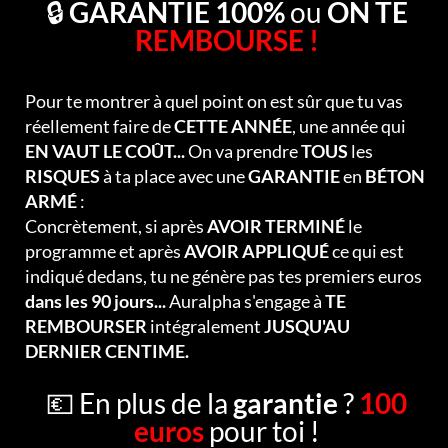
🔒
GARANTIE 100%
ou
ON TE
REMBOURSE !
Pour te montrer à quel point on est sûr que tu vas
réellement faire de
CETTE ANNÉE
, une année qui
EN VAUT LE COÛT...
On va prendre
TOUS
les
RISQUES
à ta place avec une
GARANTIE
en
BÉTON
ARMÉ
:
Concrètement, si après
AVOIR TERMINÉ
le
programme et après
AVOIR APPLIQUÉ
ce qui est
indiqué dedans, tu ne génère pas tes premiers euros
dans les 90 jours...
Auralpha s'engage à
TE
REMBOURSER
intégralement
JUSQU'AU
DERNIER CENTIME.
💶 En plus de la
garantie
?
100
euros
pour toi !