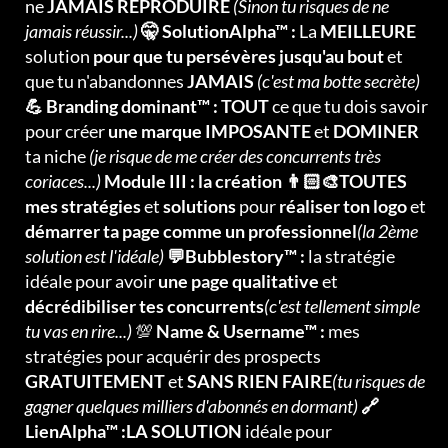
ne
JAMAIS REPRODUIRE
(Sinon tu risques de ne
jamais réussir...)
🤫 SolutionAlpha™ :
La
MEILLEURE
solution
pour que tu persévères jusqu'au bout
et
que tu n'abandonnes
JAMAIS
(c'est ma botte secrète)
💪 Branding dominant™ : TOUT
ce que tu dois savoir
pour créer
une marque IMPOSANTE
et
DOMINER
ta niche
(je risque de me créer des concurrents très
coriaces...)
Module III : la création 👨🏻‍🎨TOUTES
mes stratégies
et
solutions
pour
réaliser ton logo
et
démarrer ta page comme un professionnel
(la 2ème
solution est l'idéale)
💬Bubblestory™ :
la stratégie
idéale pour avoir
une page qualitative
et
décrédibiliser tes concurrents
(c'est tellement simple
tu vas en rire...)
💯
Name & Username™ :
mes
stratégies pour acquérir des prospects
GRATUITEMENT
et
SANS RIEN FAIRE
(tu risques de
gagner quelques milliers d'abonnés en dormant)
🔗
LienAlpha™ :LA SOLUTION
idéale pour