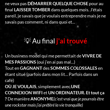
ne veux pas
DÉMARRER QUELQUE CHOSE
pour au
final
LAISSER TOMBER
dans quelques mois. J'étais
pareil, je savais que je voulais entreprendre mais je ne
savais pas comment, ni dans quoi et...
💡 Au final
j'ai trouvé
Un business model qui me permettait de
VIVRE DE
MES PASSIONS
(oui j'en ai pas mal...)
Tout en
GAGNANT
des
SOMMES COLOSSALES
en
étant situé (parfois dans mon lit... Parfois dans un
café)
OÙ JE VOULAIS
, simplement avec
UNE
CONNEXION WIFI
et
UN ORDINATEUR. Et tout ça
?
De manière
ANONYME
(c'est vrai que je pourrais être
une rockstar mais j'ai préféré la vie tranquille)