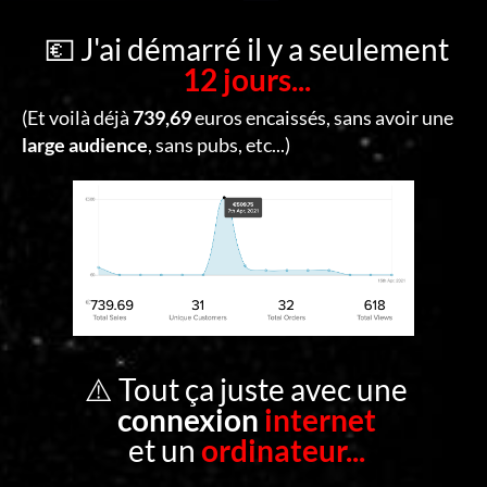
C
O
💶 J'ai démarré il y a seulement
12 jours...
N
T
(Et voilà déjà
739,69
euros encaissés, sans avoir une
A
large audience
, sans pubs, etc...)
C
T
S
E
C
O
⚠️ Tout ça juste avec une
N
connexion
internet
N
et un
ordinateur...
E