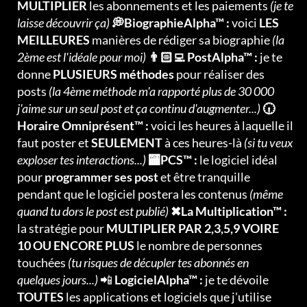
MULTIPLIER
les abonnements et les paiements
(je te
laisse découvrir ça)
💭BiographieAlpha™ :
voici
LES
MEILLEURES
manières de rédiger sa biographie
(la
2ème est l'idéale pour moi)
👨🏻‍💻 PostAlpha™ :
je te
donne
PLUSIEURS méthodes
pour réaliser des
posts
(la 4ème méthode m'a rapporté plus de 30 000
j'aime sur un seul post et ça continu d'augmenter...)
🕡
Horaire Omniprésent™ :
voici les heures à laquelle il
faut poster et
SEULEMENT
à ces heures-là
(si tu veux
exploser tes interactions...)
🏧PCS™ :
le logiciel idéal
pour
programmer ses post
et être tranquille
pendant que le logiciel postera les contenus
(même
quand tu dors le post est publié)
✖La Multiplication™ :
la stratégie pour
MULTIPLIER PAR 2,3,5,9 VOIRE
10 OU ENCORE PLUS
le nombre de personnes
touchées
(tu risques de décupler tes abonnés en
quelques jours...)
📲
LogicielAlpha™ :
je te dévoile
TOUTES
les applications et logiciels que j'utilise