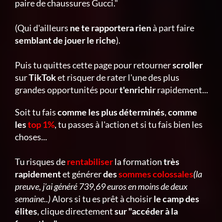
paire de chaussures Gucci."
(Qui d'ailleurs
ne te rapportera rien
à part faire
semblant de jouer le riche
).
Puis tu quittes cette page pour retourner
scroller
sur
TikTok
et risquer de rater l'une des plus
grandes opportunités pour
t'enrichir
rapidement...
Soit tu fais
comme les plus déterminés
,
comme
les
top 1%
, tu passes à l'action et si tu fais bien les
choses...
Tu risques de
rentabiliser
la formation
très
rapidement
et générer
des
sommes colossales
(la
preuve, j'ai généré 739,69 euros en moins de deux
semaine..)
Alors si tu es prêt à choisir
le camp des
élites
, clique directement
sur "accéder à la