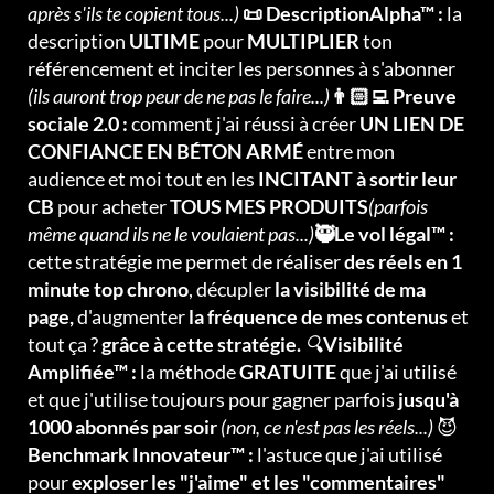
après s'ils te copient tous...)
📜 DescriptionAlpha™ :
la
description
ULTIME
pour
MULTIPLIER
ton
référencement et inciter les personnes à s'abonner
(ils auront trop peur de ne pas le faire...)
👨🏻‍💻 Preuve
sociale 2.0 :
comment j'ai réussi à créer
UN LIEN DE
CONFIANCE EN BÉTON ARMÉ
entre mon
audience et moi tout en les
INCITANT à sortir leur
CB
pour acheter
TOUS MES PRODUITS
(parfois
même quand ils ne le voulaient pas...)
🥷Le vol légal™ :
cette stratégie me permet de réaliser
des réels en 1
minute top chrono
, décupler
la visibilité de ma
page,
d'augmenter
la fréquence de mes contenus
et
tout ça ?
grâce à cette stratégie.
🔍
Visibilité
Amplifiée™ :
la méthode
GRATUITE
que j'ai utilisé
et que j'utilise toujours pour gagner parfois
jusqu'à
1000 abonnés par soir
(non, ce n'est pas les réels...)
😈
Benchmark Innovateur™ :
l'astuce que j'ai utilisé
pour
exploser les "j'aime" et les "commentaires"