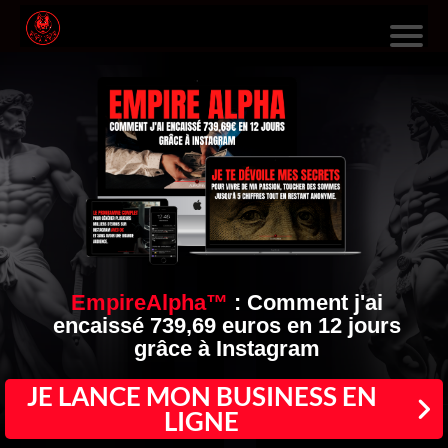
L
E
S
F
O
R
M
A
EmpireAlpha™
:
Comment j'ai
encaissé 739,69 euros en 12 jours
TI
grâce à Instagram
O
N
JE LANCE MON BUSINESS EN
LIGNE
S