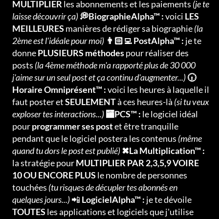
MULTIPLIER
les abonnements et les paiements
(je te
laisse découvrir ça)
💭BiographieAlpha™ :
voici
LES
MEILLEURES
manières de rédiger sa biographie
(la
2ème est l'idéale pour moi)
👨🏻‍💻 PostAlpha™ :
je te
donne
PLUSIEURS méthodes
pour réaliser des
posts
(la 4ème méthode m'a rapporté plus de 30 000
j'aime sur un seul post et ça continu d'augmenter...)
🕡
Horaire Omniprésent™ :
voici les heures à laquelle il
faut poster et
SEULEMENT
à ces heures-là
(si tu veux
exploser tes interactions...)
🏧PCS™ :
le logiciel idéal
pour
programmer ses post
et être tranquille
pendant que le logiciel postera les contenus
(même
quand tu dors le post est publié)
✖La Multiplication™ :
la stratégie pour
MULTIPLIER PAR 2,3,5,9 VOIRE
10 OU ENCORE PLUS
le nombre de personnes
touchées
(tu risques de décupler tes abonnés en
quelques jours...)
📲
LogicielAlpha™ :
je te dévoile
TOUTES
les applications et logiciels que j'utilise