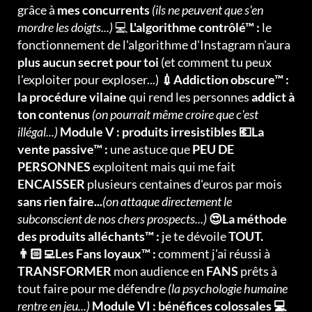
grâce à
mes concurrents
(ils ne peuvent que s'en
mordre les doigts...)
💻
L'algorithme contrôlé™ :
le
fonctionnement de l'algorithme d'Instagram n'aura
plus aucun secret pour toi
(et comment tu peux
l'exploiter pour exploser...)
💉Addiction obscure™ :
la procédure vilaine
qui rend les personnes
addict à
ton contenus
(on pourrait même croire que c'est
illégal...)
Module V : produits irresistibles 💶La
vente passive™ :
une astuce que
PEU DE
PERSONNES
exploitent mais qui me fait
ENCAISSER
plusieurs centaines d'euros par mois
sans rien faire...
(on attaque directement le
subconscient de nos chers prospects...)
😍La méthode
des produits alléchants™ :
je te dévoile
TOUT.
👨🏻‍💻Les Fans loyaux™ :
comment j'ai réussi à
TRANSFORMER
mon audience en
FANS
prêts à
tout faire pour me défendre
(la psychologie humaine
rentre en jeu...)
Module VI : bénéfices colossales 💻