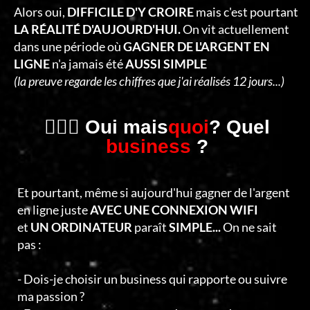
C
Alors oui,
DIFFICILE D'Y CROIRE
mais c'est pourtant
T
LA RÉALITÉ D'AUJOURD'HUI.
On vit actuellement
dans une période où
GAGNER DE L'ARGENT EN
E
LIGNE
n'a jamais été
AUSSI SIMPLE
R
(la preuve regarde les chiffres que j'ai réalisés 12 jours...)
🤷🏻‍♂️ Oui mais
quoi
? Quel
business
?
Et pourtant, même si aujourd'hui gagner de l'argent
en ligne juste
AVEC UNE CONNEXION WIFI
et
UN ORDINATEUR
paraît
SIMPLE...
On ne sait
pas :
- Dois-je choisir un business qui rapporte ou suivre
ma passion ?