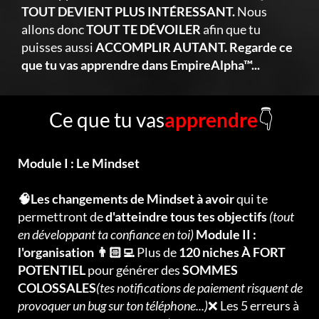
TOUT DEVIENT PLUS INTÉRESSANT.
Nous
allons donc
TOUT TE DÉVOILER
afin que tu
puisses aussi
ACCOMPLIR AUTANT. Regarde ce
que tu vas apprendre dans EmpireAlpha™...
Ce que tu vas
apprendre
👇
Module I : Le Mindset
🧠Les changements de Mindset à avoir
qui te
permettront de
d'atteindre tous tes objectifs
(tout
en développant ta confiance en toi)
Module II :
l'organisation 👨🏻‍💻
Plus de
120 niches À FORT
POTENTIEL
pour générer des
SOMMES
COLOSSALES
(tes notifications de paiement risquent de
provoquer un bug sur ton téléphone...)
❌ Les 5 erreurs à