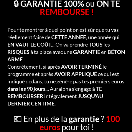
🔒
GARANTIE 100%
ou
ON TE
REMBOURSE !
Pour te montrer à quel point on est sûr que tu vas
réellement faire de
CETTE ANNÉE
, une année qui
EN VAUT LE COÛT...
On va prendre
TOUS
les
RISQUES
à ta place avec une
GARANTIE
en
BÉTON
ARMÉ
:
Concrètement, si après
AVOIR TERMINÉ
le
programme et après
AVOIR APPLIQUÉ
ce qui est
indiqué dedans, tu ne génère pas tes premiers euros
dans les 90 jours...
Auralpha s'engage à
TE
REMBOURSER
intégralement
JUSQU'AU
DERNIER CENTIME.
💶 En plus de la
garantie
?
100
euros
pour toi !