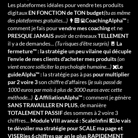
Les plateformes idéales pour vendre tes produits
digitaux
EN FONCTION de TON budget
(tu as même
des plateformes gratuites...)
👨🏻‍💻CoachingAlpha™ :
comment je fais pour
vendre mes coaching
et ne
PRESQUE JAMAIS
avoir de créneaux
TELLEMENT
il y a de demandes...
(Tu risques d'être surpris)
🚪 La
fermeture™ : la stratégie un peu vilaine qui décuple
l'envie de mes clients d'acheter mes produits
(on
vient encore solliciter la psychologie humaine...)
✖️Le
guideAlpha™ :
la stratégie pas à pas
pour multiplier
par 2 voire 3
son chiffre d'affaires
(je suis passé de
1000 euros par mois à plus de 3000 euros avec cette
méthode...)
🪝AffiliationAlpha™ :
comment je génère
SANS TRAVAILLER EN PLUS
, de manière
TOTALEMENT PASSIF
des sommes à 2 voire 3
chiffres...
Module VIII avancé : ScaleInfini 💶Je vais
te dévoiler ma stratégie pour SCALE ma page et
VISERles 6 chiffres par an le plus RAPIDEMENT