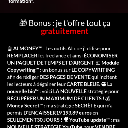
formation".
🎁 Bonus : je t'offre tout ça
gratuitement
🤖
AI MONEY™
: Les
outils AI
que j'utilise pour
REMPLACER
les freelance et ainsi
ÉCONOMISER
UN PAQUET DE TEMPS ET D'ARGENT.
💶
Module
Copywriting™ :
un bonus sur
LE COPYWRITING
afin de rédiger
DES PAGES DE VENTE
qui incitent
les lecteurs à dégainer leur
CARTE BLEUE.
🥷
La
nouvelle bio™ :
voici
LA NOUVELLE
stratégie pour
RÉCUPÉRER UN MAXIMUM DE CLIENTS !
💰
Money Secret™ :
ma stratégie
SECRÈTE
qui m'a
permis
D'ENCAISSER19 193,89 euros
en
SEULEMENT30 JOURS ! 🎥 YouTube update™ :
ma
NOUVELLE STRATÉGIE YouTube
pour
VENDRE