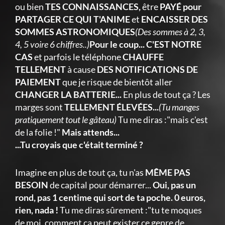
ou bien
TES CONNAISSANCES,
être
PAYÉ pour
PARTAGER CE QUI T'ANIME
et
ENCAISSER DES
SOMMES ASTRONOMIQUES
(Des sommes à 2, 3,
4, 5 voire 6 chiffres..)
Pour le coup... C'EST NOTRE
CAS
et parfois le téléphone
CHAUFFE
TELLEMENT
à cause
DES NOTIFICATIONS DE
PAIEMENT
que je risque de bientôt aller
CHANGER LA BATTERIE...
En plus de tout ça ? Les
marges sont
TELLEMENT ÉLEVÉES...
(Tu manges
pratiquement tout le gâteau)
Tu me diras :"mais c'est
de la folie !"
Mais attends...
...Tu croyais que c'était terminé ?
Imagine en plus de tout ça, tu n'as
MÊME PAS
BESOIN
de capital pour démarrer...
Oui, pas un
rond, pas 1 centime qui sort de ta poche. 0 euros,
rien, nada !
Tu me diras sûrement :"tu te moques
de moi, comment ça peut exister ce genre de