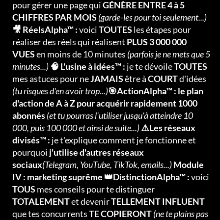
pour gérer une page qui
GÉNÈRE ENTRE 4 à 5
CHIFFRES PAR MOIS
(garde-les pour toi seulement...)
🎥 RéelsAlpha™ :
voici
TOUTES
les étapes pour
réaliser des réels qui réalisent
PLUS 3 000 000
VUES
en moins de 10 minutes
(parfois je ne mets que 5
minutes...)
🧠 L'usine à idées™ :
je te dévoile
TOUTES
mes astuces pour ne
JAMAIS
être à
COURT
d'idées
(tu risques d'en avoir trop...)
🎯ActionAlpha™ : le plan
d'action de A à Z pour acquérir rapidement 1000
abonnés
(et tu pourras l'utiliser jusqu'à atteindre 10
000, puis 100 000 et ainsi de suite...)
⚠️Les réseaux
divisés™ :
je t'explique comment je fonctionne et
pourquoi
j'utilise d'autres réseaux
sociaux
(Telegram, YouTube, TikTok, emails...)
Module
IV : marketing suprême 👑DistinctionAlpha™ :
voici
TOUS
mes conseils pour te distinguer
TOTALEMENT
et devenir
TELLEMENT INFLUENT
que tes concurrents
TE COPIERONT
(ne te plains pas