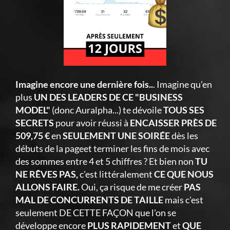
Imagine encore une dernière fois..
. Imagine qu'en
plus
UN DES LEADERS DE CE "BUSINESS
MODEL"
(donc Auralpha...) te dévoile
TOUS SES
SECRETS
pour avoir réussi à
ENCAISSER PRÈS DE
509,75 €
en
SEULEMENT UNE SOIRÉE
dès les
débuts de la pageet terminer les fins de mois avec
des sommes entre 4 et 5 chiffres ? Et bien non
TU
NE RÊVES PAS,
c'est littéralement
CE QUE NOUS
ALLONS FAIRE.
Oui, ça risque de me créer
PAS
MAL DE CONCURRENTS DE TAILLE
mais c'est
seulement DE CETTE FAÇON que l'on se
développe encore
PLUS RAPIDEMENT
et
QUE