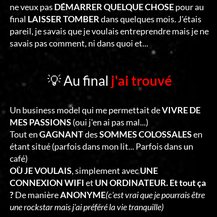
ne veux pas
DÉMARRER QUELQUE CHOSE
pour au
final
LAISSER TOMBER
dans quelques mois. J'étais
pareil, je savais que je voulais entreprendre mais je ne
savais pas comment, ni dans quoi et...
💡 Au final
j'ai trouvé
Un business model qui me permettait de
VIVRE DE
MES PASSIONS
(oui j'en ai pas mal...)
Tout en
GAGNANT
des
SOMMES COLOSSALES
en
étant situé (parfois dans mon lit... Parfois dans un
café)
OÙ JE VOULAIS
, simplement avec
UNE
CONNEXION WIFI
et
UN ORDINATEUR. Et tout ça
?
De manière
ANONYME
(c'est vrai que je pourrais être
une rockstar mais j'ai préféré la vie tranquille)