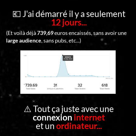
C
O
💶 J'ai démarré il y a seulement
12 jours...
N
T
(Et voilà déjà
739,69
euros encaissés, sans avoir une
A
large audience
, sans pubs, etc...)
C
T
S
E
C
O
⚠️ Tout ça juste avec une
N
connexion
internet
N
et un
ordinateur...
E