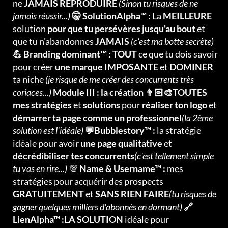
ne
JAMAIS REPRODUIRE
(Sinon tu risques de ne
jamais réussir...)
🤫 SolutionAlpha™ :
La
MEILLEURE
solution
pour que tu persévères jusqu'au bout
et
que tu n'abandonnes
JAMAIS
(c'est ma botte secrète)
💪 Branding dominant™ : TOUT
ce que tu dois savoir
pour créer
une marque IMPOSANTE
et
DOMINER
ta niche
(je risque de me créer des concurrents très
coriaces...)
Module III : la création 👨🏻‍🎨TOUTES
mes stratégies
et
solutions
pour
réaliser ton logo
et
démarrer ta page comme un professionnel
(la 2ème
solution est l'idéale)
💬Bubblestory™ :
la stratégie
idéale pour avoir
une page qualitative
et
décrédibiliser tes concurrents
(c'est tellement simple
tu vas en rire...)
💯
Name & Username™ :
mes
stratégies pour acquérir des prospects
GRATUITEMENT
et
SANS RIEN FAIRE
(tu risques de
gagner quelques milliers d'abonnés en dormant)
🔗
LienAlpha™ :LA SOLUTION
idéale pour