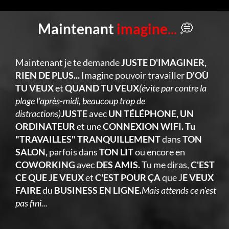
Maintenant
imagine
...
💭
Maintenant je te demande
JUSTE D'IMAGINER,
RIEN DE PLUS...
Imagine pouvoir travailler
D'OÙ
TU VEUX
et
QUAND TU VEUX
(évite par contre la
plage l'après-midi, beaucoup trop de
distractions)
JUSTE
avec
UN TÉLÉPHONE, UN
ORDINATEUR
et une
CONNEXION WIFI. Tu
"TRAVAILLES" TRANQUILLEMENT
dans
TON
SALON,
parfois dans
TON LIT
ou encore en
COWORKING
avec
DES AMIS.
Tu me diras,
C'EST
CE QUE JE VEUX
et
C'EST POUR ÇA
que J
E VEUX
FAIRE
du
BUSINESS EN LIGNE.
Mais attends ce n'est
pas fini...