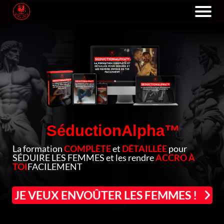
SéductionAlpha™
La formation
COMPLÈTE
et
DÉTAILLÉE
pour
SÉDUIRE LES FEMMES et les rendre
ACCRO À
TOI
FACILEMENT
JE VEUX ENVOÛTER LES FEMMES !