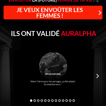
ENVOÛTER
LA (FUTURE)
FEMME DE TA VIE
! 👇
JE VEUX ENVOÛTER LES
FEMMES !
ILS ONT VALIDÉ
AURALPHA