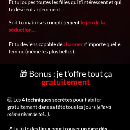
Et tu loupes toutes les filles qui t’intéressent et qui
te désirent ardemment…
Soit tu maîtrises complètement
le jeu de la
séduction…
Et tu deviens capable de
charmer
n’importe quelle
femme (même les plus belles).
🎁 Bonus : je t'offre tout ça
gratuitement
🤯 Les
4 techniques secrète
s pour habiter
gratuitement dans sa tête tous les jours
(elle va
même rêver de toi…).
📍 La liste des
lieux
pour trouver
un date dès