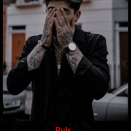
Puis
…