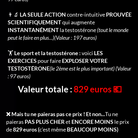
👨‍🔬
LA SEULE ACTION
contre-intuitive
PROUVÉE
SCIENTIFIQUEMENT
qui augmente
INSTANTANÉMENT
la testostérone
(tout le monde
peut le faire en plus...)(Valeur : 197 euros)
🏋️
Le sport et la testostérone :
voici
LES
EXERCICES
pour faire
EXPLOSER VOTRE
TESTOSTÉRONE
(le 2ème est le plus important) (Valeur
: 97 euros)
Valeur totale :
829 euros 💶
❌ Mais tu ne paieras pas ce prix ! Et non...
Tu ne
paieras
PAS PLUS CHER
et
ENCORE MOINS
le prix
de
829 euros (
c'est même
BEAUCOUP MOINS)