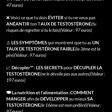
47 euros)
❌ Voici ce que tu dois
ÉVITER
si tu ne veux pas
ANÉANTIR
ton T
AUX DE TESTOSTÉRONE
(tu
risques de regretter si tu le fais)(Valeur : 97 euros)
⚠️
LES SYMPTÔMES
qui montrent que tu as
UN
TAUX DE TESTOSTÉRONE FAIBLE
(la 3ème est la
pire)(Valeur : 97 euros)
📈
Décupler™
:
LES SECRETS
pour
DÉCUPLER LA
TESTOSTÉRONE
(ne le dévoile pas aux autres)(Valeur :
197 euros)
🍽️ La nutrition et l'alimentation :COMMENT
MANGER
afin de
DÉVELOPPER
au mieux
SA
TESTOSTÉRONE
(le 16ème est mon préféré)(Valeur :
97 euros)