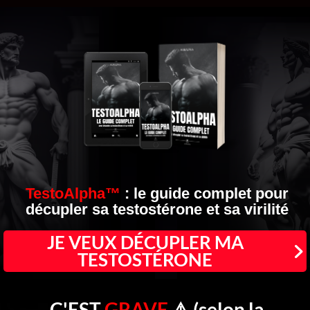
TestoAlpha™
: le guide complet pour
décupler
sa
testostérone
et sa
virilité
JE VEUX DÉCUPLER MA
TESTOSTÉRONE
C'EST
GRAVE
⚠️ (selon la