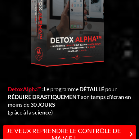
DetoxAlpha™
:
Le programme
DÉTAILLÉ
pour
RÉDUIRE DRASTIQUEMENT
son temps d'écran en
moins de
30 JOURS
(grâce à la
science
)
JE VEUX REPRENDRE LE CONTRÔLE DE
MA VIE !